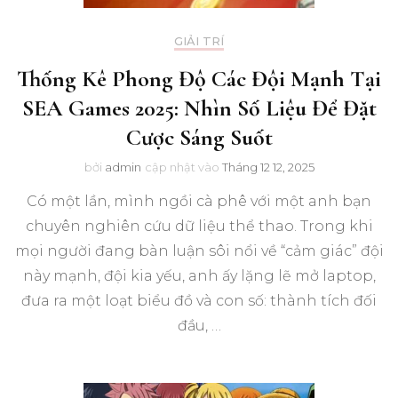
GIẢI TRÍ
Thống Kê Phong Độ Các Đội Mạnh Tại
SEA Games 2025: Nhìn Số Liệu Để Đặt
Cược Sáng Suốt
bởi
admin
cập nhật vào
Tháng 12 12, 2025
Có một lần, mình ngồi cà phê với một anh bạn
chuyên nghiên cứu dữ liệu thể thao. Trong khi
mọi người đang bàn luận sôi nổi về “cảm giác” đội
này mạnh, đội kia yếu, anh ấy lặng lẽ mở laptop,
đưa ra một loạt biểu đồ và con số: thành tích đối
đầu, …