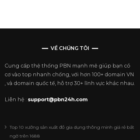
VỀ CHÚNG TÔI
Cung cấp thệ thống PBN mạnh mẽ giúp bạn có
cơ vào top nhanh chống, với hơn 100+ domain VN
, và domain quốc tế, hỗ trợ 30+ lĩnh vực khác nhau.
Liên hệ :
support@pbn24h.com
Top 10 xưởng sản xuất đồ gia dụng thông minh giá rẻ bất
ngờ trên 1688