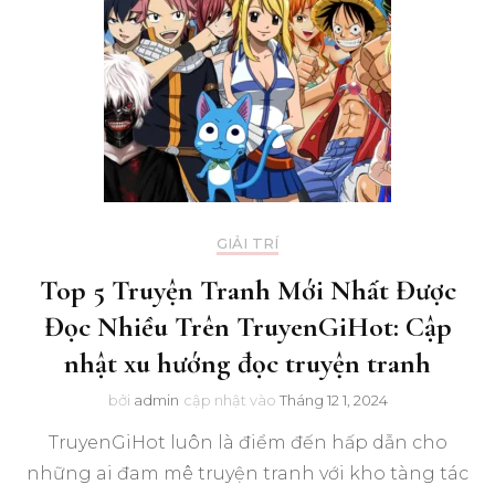
GIẢI TRÍ
Top 5 Truyện Tranh Mới Nhất Được
Đọc Nhiều Trên TruyenGiHot: Cập
nhật xu hướng đọc truyện tranh
bởi
admin
cập nhật vào
Tháng 12 1, 2024
TruyenGiHot luôn là điểm đến hấp dẫn cho
những ai đam mê truyện tranh với kho tàng tác