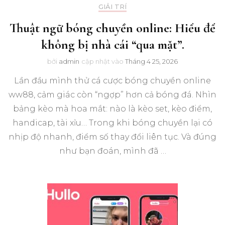
GIẢI TRÍ
Thuật ngữ bóng chuyền online: Hiểu để
không bị nhà cái “qua mặt”.
bởi
admin
cập nhật vào
Tháng 4 25, 2026
Lần đầu mình thử cá cược bóng chuyền online
ww88, cảm giác còn “ngợp” hơn cả bóng đá. Nhìn
bảng kèo mà hoa mắt: nào là kèo set, kèo điểm,
handicap, tài xỉu… Trong khi bóng chuyền lại có
nhịp độ nhanh, điểm số thay đổi liên tục. Và đúng
như bạn đoán, mình đã …