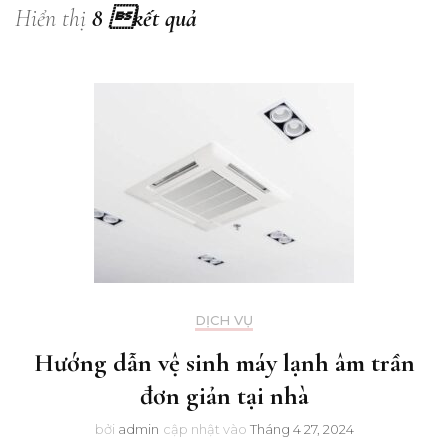
Hiển thị
8 kết quả
DỊCH VỤ
Hướng dẫn vệ sinh máy lạnh âm trần
đơn giản tại nhà
bởi
admin
cập nhật vào
Tháng 4 27, 2024