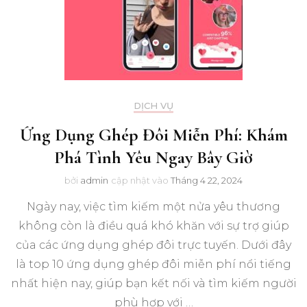
DỊCH VỤ
Ứng Dụng Ghép Đôi Miễn Phí: Khám
Phá Tình Yêu Ngay Bây Giờ
bởi
admin
cập nhật vào
Tháng 4 22, 2024
Ngày nay, việc tìm kiếm một nửa yêu thương
không còn là điều quá khó khăn với sự trợ giúp
của các ứng dụng ghép đôi trực tuyến. Dưới đây
là top 10 ứng dụng ghép đôi miễn phí nổi tiếng
nhất hiện nay, giúp bạn kết nối và tìm kiếm người
phù hợp với …