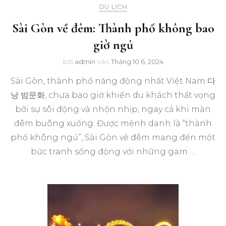
DU LỊCH
Sài Gòn về đêm: Thành phố không bao
giờ ngủ
bởi
admin
vào
Tháng 10 6, 2024
Sài Gòn, thành phố năng động nhất Việt Nam 다
낭 밤문화, chưa bao giờ khiến du khách thất vọng
bởi sự sôi động và nhộn nhịp, ngay cả khi màn
đêm buông xuống. Được mệnh danh là “thành
phố không ngủ”, Sài Gòn về đêm mang đến một
bức tranh sống động với những gam …