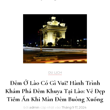
DU LỊCH
Đêm Ở Lào Có Gì Vui? Hành Trình
Khám Phá Đêm Khuya Tại Lào: Vẻ Đẹp
Tiềm Ẩn Khi Màn Đêm Buông Xuống
bởi
admin
cập nhật vào
Tháng 9 17, 2024