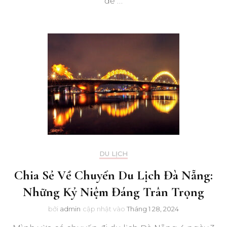
đế …
DU LỊCH
Chia Sẻ Về Chuyến Du Lịch Đà Nẵng:
Những Kỷ Niệm Đáng Trân Trọng
bởi
admin
cập nhật vào
Tháng 1 28, 2024