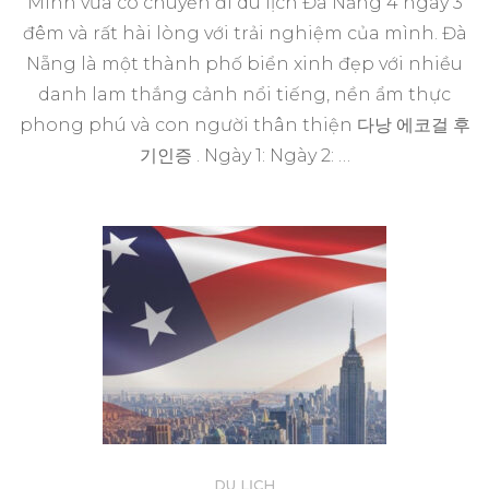
Mình vừa có chuyến đi du lịch Đà Nẵng 4 ngày 3
đêm và rất hài lòng với trải nghiệm của mình. Đà
Nẵng là một thành phố biển xinh đẹp với nhiều
danh lam thắng cảnh nổi tiếng, nền ẩm thực
phong phú và con người thân thiện 다낭 에코걸 후
기인증 . Ngày 1: Ngày 2: …
DU LỊCH