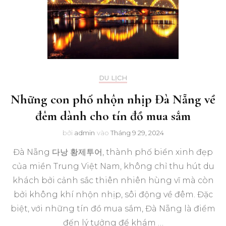
DU LỊCH
Những con phố nhộn nhịp Đà Nẵng về
đêm dành cho tín đồ mua sắm
bởi
admin
vào
Tháng 9 29, 2024
Đà Nẵng 다낭 황제투어, thành phố biển xinh đẹp
của miền Trung Việt Nam, không chỉ thu hút du
khách bởi cảnh sắc thiên nhiên hùng vĩ mà còn
bởi không khí nhộn nhịp, sôi động về đêm. Đặc
biệt, với những tín đồ mua sắm, Đà Nẵng là điểm
đến lý tưởng để khám …