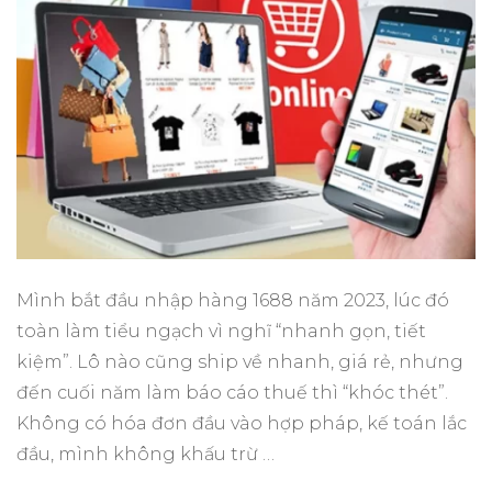
Mình bắt đầu nhập hàng 1688 năm 2023, lúc đó
toàn làm tiểu ngạch vì nghĩ “nhanh gọn, tiết
kiệm”. Lô nào cũng ship về nhanh, giá rẻ, nhưng
đến cuối năm làm báo cáo thuế thì “khóc thét”.
Không có hóa đơn đầu vào hợp pháp, kế toán lắc
đầu, mình không khấu trừ …