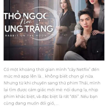
Có một khoảng thời gian mình “cày Netflix” đến
mức mở app lên là… không biết chọn gì nữa.
Nhưng từ khi chuyển sang thử phim Thái, mình
lại tìm được cảm giác mới mẻ: nội dung lạ, nhịp
phim khác biệt, và đặc biệt là rất “đời”. Nếu bạn
cũng đang muốn đổi gió, …