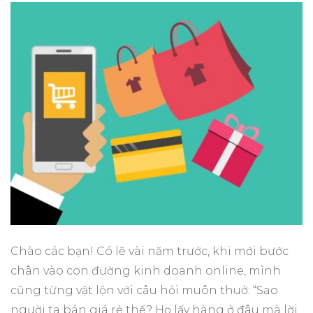
Chào các bạn! Có lẽ vài năm trước, khi mới bước
chân vào con đường kinh doanh online, mình
cũng từng vật lộn với câu hỏi muôn thuở: “Sao
người ta bán giá rẻ thế? Họ lấy hàng ở đâu mà lời