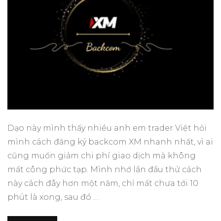
Dạo này mình thấy nhiều anh em trader Việt hỏi
mình cách đăng ký backcom XM nhanh nhất, vì ai
cũng muốn giảm chi phí giao dịch mà không
mất công phức tạp. Mình nhớ lần đầu thử cách
này cách đây hơn một năm, chỉ mất chưa tới 10
phút là xong, sau đó …