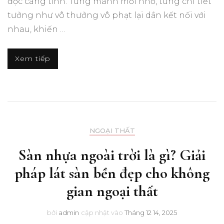
đọc càng tỉnh. Từng manh mối nhỏ, từng chi tiết
tưởng như vô thưởng vô phạt lại dần kết nối với
nhau, khiến …
Xem tiếp
NGOẠI THẤT
Sàn nhựa ngoài trời là gì? Giải
pháp lát sàn bền đẹp cho không
gian ngoại thất
bởi
admin
cập nhật vào
Tháng 12 14, 2025