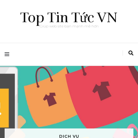
Top Tin Tức VN
Giúp web site bạn mạnh mẽ hơn
DỊCH VỤ