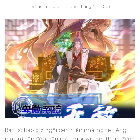
bởi
admin
cập nhật vào
Tháng 12 2, 2025
Bạn có bao giờ ngồi bên hiên nhà, nghe tiếng
mưa rơi lộp độp trên mái ngói, và chợt thèm được