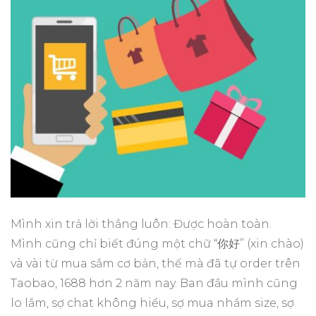
Mình xin trả lời thẳng luôn: Được hoàn toàn.
Mình cũng chỉ biết đúng một chữ “你好” (xin chào)
và vài từ mua sắm cơ bản, thế mà đã tự order trên
Taobao, 1688 hơn 2 năm nay. Ban đầu mình cũng
lo lắm, sợ chat không hiểu, sợ mua nhầm size, sợ