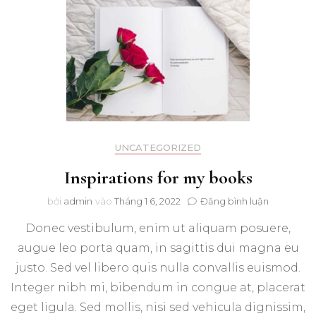
UNCATEGORIZED
Inspirations for my books
trong
bởi
admin
vào
Tháng 1 6, 2022
Đăng bình luận
Inspiration
Donec vestibulum, enim ut aliquam posuere,
for
my
augue leo porta quam, in sagittis dui magna eu
books
justo. Sed vel libero quis nulla convallis euismod.
Integer nibh mi, bibendum in congue at, placerat
eget ligula. Sed mollis, nisi sed vehicula dignissim,