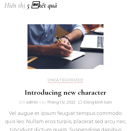
Hiển thị
5 kết quả
UNCATEGORIZED
Introducing new character
trong
bởi
admin
vào
Tháng 1 12, 2022
Đăng bình luận
Introduci
Vel augue et ipsum feugiat tempus commodo
new
character
quis leo. Nullam eros turpis, placerat sed arcu nec,
tincidunt dictum quam. Suspendisse dapibus