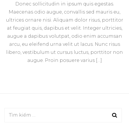
Donec sollicitudin in ipsum quis egestas.
character
for
Maecenas odio augue, convallis sed mauris eu,
a
ultrices ornare nisi. Aliquam dolor risus, porttitor
story
at feugiat quis, dapibus et velit. Integer ultricies,
augue a dapibus volutpat, odio enim accumsan
arcu, eu eleifend urna velit ut lacus. Nunc risus
libero, vestibulum ut cursus luctus, porttitor non
augue. Proin posuere varius […]
Tìm
kiếm