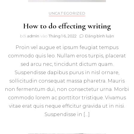
UNCATEGORIZED
How to do effecting writing
trong
bởi
admin
vào
Tháng 1 6, 2022
Đăng bình luận
How
Proin vel augue et ipsum feugiat tempus
to
do
commodo quis leo. Nullam eros turpis, placerat
effecting
sed arcu nec, tincidunt dictum quam.
writing
Suspendisse dapibus purus in nisl ornare,
sollicitudin consequat massa pharetra. Mauris
non fermentum dui, non consectetur urna. Morbi
commodo lorem ac porttitor tristique. Vivamus
vitae erat quis neque efficitur gravida ut in nisi.
Suspendisse in […]