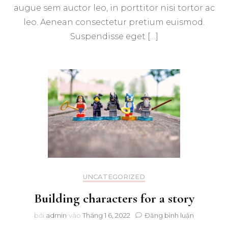
augue sem auctor leo, in porttitor nisi tortor ac
leo. Aenean consectetur pretium euismod.
Suspendisse eget […]
UNCATEGORIZED
Building characters for a story
trong
bởi
admin
vào
Tháng 1 6, 2022
Đăng bình luận
Building