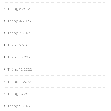
Tháng 5 2023
Tháng 4 2023
Tháng 3 2023
Tháng 2 2023
Tháng 1 2023
Tháng 12 2022
Tháng 11 2022
Tháng 10 2022
Tháng 9 2022