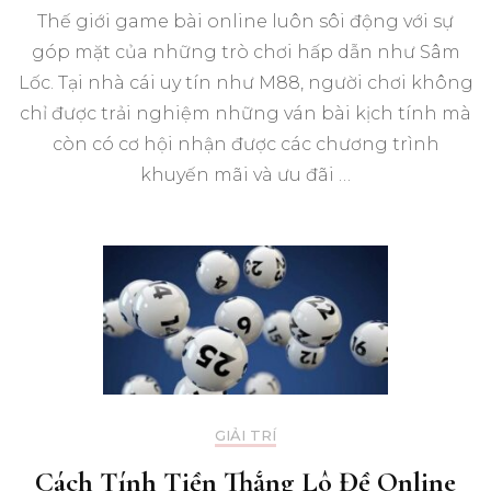
Thế giới game bài online luôn sôi động với sự
góp mặt của những trò chơi hấp dẫn như Sâm
Lốc. Tại nhà cái uy tín như M88, người chơi không
chỉ được trải nghiệm những ván bài kịch tính mà
còn có cơ hội nhận được các chương trình
khuyến mãi và ưu đãi …
GIẢI TRÍ
Cách Tính Tiền Thắng Lô Đề Online