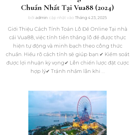
Chuẩn Nhất Tại Vua88 (2024)
bởi
admin
cập nhật vào
Tháng 4 23, 2025
Giới Thiệu Cách Tính Toán Lô Đề Online Tại nhà
cái Vua88, việc tính tiền thắng lô đề được thực
hiện tự động và minh bạch theo công thức
chuẩn. Hiểu rõ cách tính sẽ giúp bạn:✔ Kiểm soát
được lợi nhuận kỳ vọng✔ Lên chiến lược đặt cược
hợp lý✔ Tránh nhầm lẫn khi …