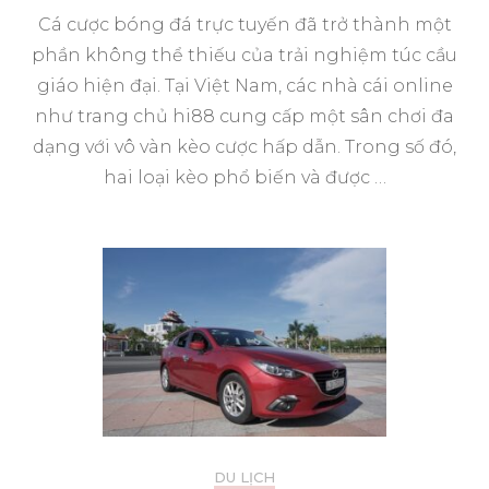
Cá cược bóng đá trực tuyến đã trở thành một
phần không thể thiếu của trải nghiệm túc cầu
giáo hiện đại. Tại Việt Nam, các nhà cái online
như trang chủ hi88 cung cấp một sân chơi đa
dạng với vô vàn kèo cược hấp dẫn. Trong số đó,
hai loại kèo phổ biến và được …
DU LỊCH