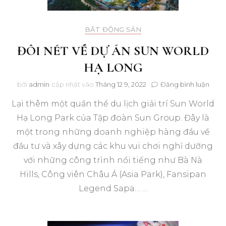
BẤT ĐỘNG SẢN
ĐÔI NÉT VỀ DỰ ÁN SUN WORLD
HẠ LONG
tron
bởi
admin
cập nhật vào
Tháng 12 9, 2022
Đăng bình luận
ĐÔI
Lại thêm một quần thể du lịch giải trí Sun World
NÉT
VỀ
Hạ Long Park của Tập đoàn Sun Group. Đây là
DỰ
một trong những doanh nghiệp hàng đầu về
ÁN
SUN
đầu tư và xây dựng các khu vui chơi nghỉ dưỡng
WOR
với những công trình nổi tiếng như Bà Nà
HẠ
Hills, Công viên Châu Á (Asia Park), Fansipan
LON
Legend Sapa… …