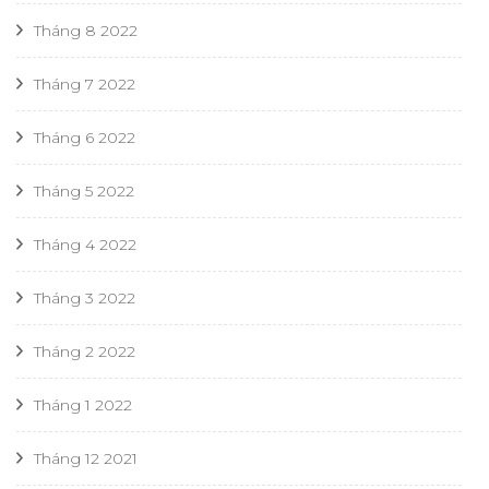
Tháng 8 2022
Tháng 7 2022
Tháng 6 2022
Tháng 5 2022
Tháng 4 2022
Tháng 3 2022
Tháng 2 2022
Tháng 1 2022
Tháng 12 2021