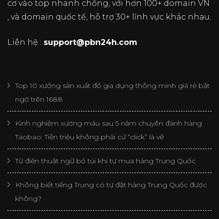
cơ vào top nhanh chống, với hơn 100+ domain VN
, và domain quốc tế, hỗ trợ 30+ lĩnh vực khác nhau.
Liên hệ :
support@pbn24h.com
Top 10 xưởng sản xuất đồ gia dụng thông minh giá rẻ bất
ngờ trên 1688
Kinh nghiệm xương máu sau 5 năm chuyên đánh hàng
Taobao: Tiền triệu không phải cứ “click” là về
Từ điển thuật ngữ bỏ túi khi tự mua hàng Trung Quốc
Không biết tiếng Trung có tự đặt hàng Trung Quốc được
không?