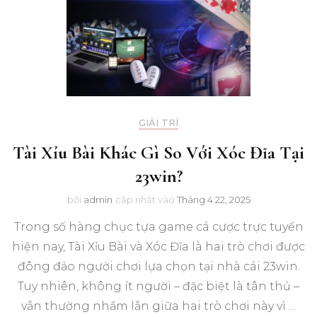
GIẢI TRÍ
Tài Xỉu Bài Khác Gì So Với Xóc Đĩa Tại
23win?
bởi
admin
cập nhật vào
Tháng 4 22, 2025
Trong số hàng chục tựa game cá cược trực tuyến
hiện nay, Tài Xỉu Bài và Xóc Đĩa là hai trò chơi được
đông đảo người chơi lựa chọn tại nhà cái 23win.
Tuy nhiên, không ít người – đặc biệt là tân thủ –
vẫn thường nhầm lẫn giữa hai trò chơi này vì …