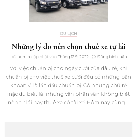
HỘI
AN
DU LỊCH
Những lý do nên chọn thuê xe tự lái
tron
bởi
admin
cập nhật vào
Tháng 12 9, 2022
Đăng bình luận
Nhữ
Với việc chuẩn bị cho ngày cưới của dâu rễ, khi
lý
do
chuẩn bị cho việc thuê xe cưới đều có những băn
nên
khoăn vì là lần đầu chuẩn bị. Có những chú rể
chọn
thuê
mặc dù biết lái nhưng vẫn phân vân không biết
xe
nên tự lái hay thuê xe có tài xế. Hôm nay, cùng …
tự
lái