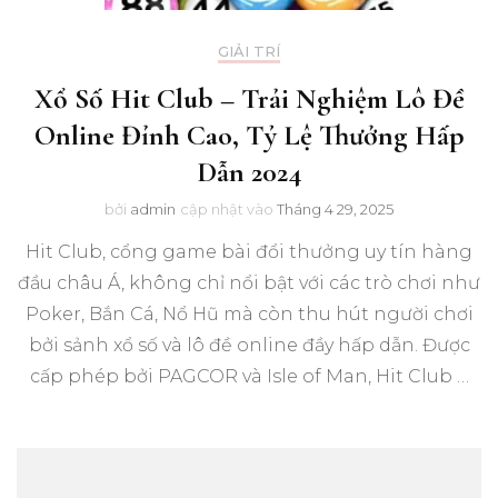
GIẢI TRÍ
Xổ Số Hit Club – Trải Nghiệm Lô Đề
Online Đỉnh Cao, Tỷ Lệ Thưởng Hấp
Dẫn 2024
bởi
admin
cập nhật vào
Tháng 4 29, 2025
Hit Club, cổng game bài đổi thưởng uy tín hàng
đầu châu Á, không chỉ nổi bật với các trò chơi như
Poker, Bắn Cá, Nổ Hũ mà còn thu hút người chơi
bởi sảnh xổ số và lô đề online đầy hấp dẫn. Được
cấp phép bởi PAGCOR và Isle of Man, Hit Club …