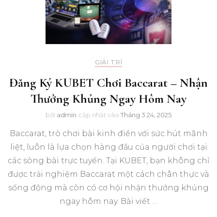
GIẢI TRÍ
Đăng Ký KUBET Chơi Baccarat – Nhận
Thưởng Khủng Ngay Hôm Nay
bởi
admin
cập nhật vào
Tháng 3 24, 2025
Baccarat, trò chơi bài kinh điển với sức hút mãnh
liệt, luôn là lựa chọn hàng đầu của người chơi tại
các sòng bài trực tuyến. Tại KUBET, bạn không chỉ
được trải nghiệm Baccarat một cách chân thực và
sống động mà còn có cơ hội nhận thưởng khủng
ngay hôm nay. Bài viết …