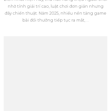
nhờ tính giải trí cao, luật chơi đơn giản nhưng
đầy chiến thuật. Năm 2025, nhiều nền tảng game
bài đổi thưởng tiếp tục ra mắt, …