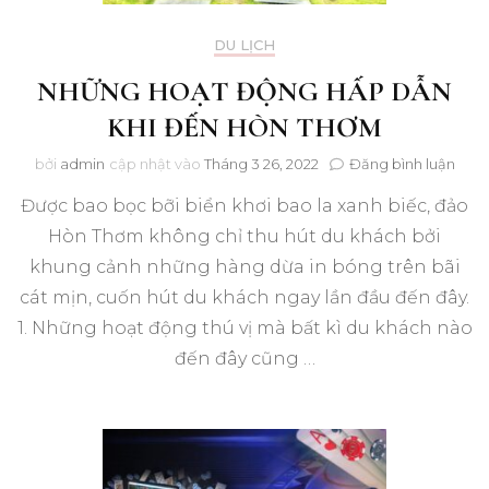
DU LỊCH
NHỮNG HOẠT ĐỘNG HẤP DẪN
KHI ĐẾN HÒN THƠM
tron
bởi
admin
cập nhật vào
Tháng 3 26, 2022
Đăng bình luận
NHỮ
Được bao bọc bỡi biển khơi bao la xanh biếc, đảo
HOẠ
ĐỘN
Hòn Thơm không chỉ thu hút du khách bởi
HẤP
khung cảnh những hàng dừa in bóng trên bãi
DẪN
KHI
cát mịn, cuốn hút du khách ngay lần đầu đến đây.
ĐẾN
1. Những hoạt động thú vị mà bất kì du khách nào
HÒN
đến đây cũng …
THƠ