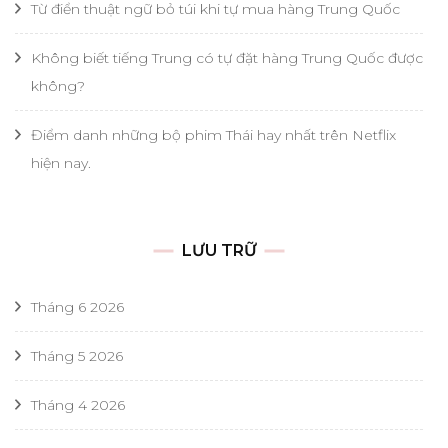
Từ điển thuật ngữ bỏ túi khi tự mua hàng Trung Quốc
Không biết tiếng Trung có tự đặt hàng Trung Quốc được
không?
Điểm danh những bộ phim Thái hay nhất trên Netflix
hiện nay.
LƯU TRỮ
Tháng 6 2026
Tháng 5 2026
Tháng 4 2026