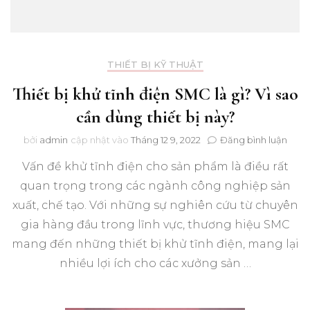
THIẾT BỊ KỸ THUẬT
Thiết bị khử tĩnh điện SMC là gì? Vì sao
cần dùng thiết bị này?
tron
bởi
admin
cập nhật vào
Tháng 12 9, 2022
Đăng bình luận
Thiế
Vấn đề khử tĩnh điện cho sản phẩm là điều rất
bị
khử
quan trọng trong các ngành công nghiệp sản
tĩnh
xuất, chế tạo. Với những sự nghiên cứu từ chuyên
điện
SMC
gia hàng đầu trong lĩnh vực, thương hiệu SMC
là
mang đến những thiết bị khử tĩnh điện, mang lại
gì?
nhiều lợi ích cho các xưởng sản …
Vì
sao
cần
dùn