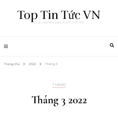
Top Tin Tức VN
Giúp web site bạn mạnh mẽ hơn
Trang chủ
2022
Tháng 3
THÁNG
Tháng 3 2022