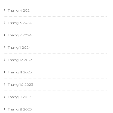
Tháng 4 2024
Tháng 3 2024
Tháng 2 2024
Tháng 1 2024
Tháng 12 2023
Tháng 11 2023
Tháng 10 2023
Tháng 9 2023
Tháng 8 2023