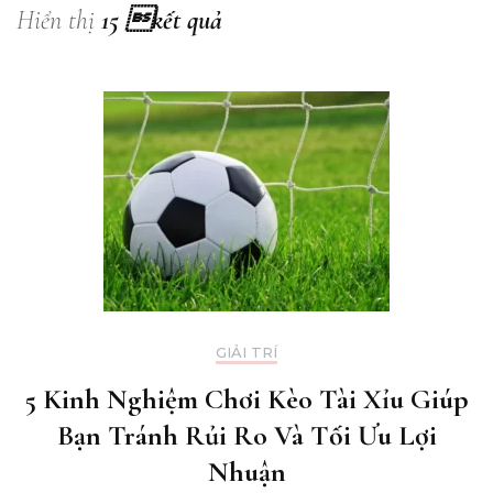
Hiển thị
15 kết quả
GIẢI TRÍ
5 Kinh Nghiệm Chơi Kèo Tài Xỉu Giúp
Bạn Tránh Rủi Ro Và Tối Ưu Lợi
Nhuận