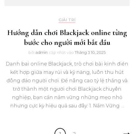
GIẢI TRÍ
Hướng dẫn chơi Blackjack online từng
bước cho người mới bắt đầu
bởi
admin
cập nhật vào
Tháng 3 10, 2025
Danh bai online Blackjack, trò chơi bài kinh điển
kết hợp giữa may rủi và kỹ năng, luôn thu hút
đông đảo người chơi. Để nâng cao tỷ lệ thắng và
trở thành một người chơi Blackjack chuyên
nghiệp, bạn cần nắm vững những mẹo nhỏ
nhưng cực kỳ hiệu quả sau đây: 1. Nắm Vững …
Phân
Trang
Trang