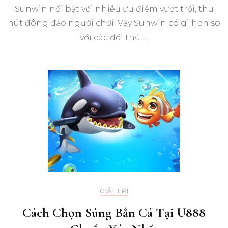
Sunwin nổi bật với nhiều ưu điểm vượt trội, thu
hút đông đảo người chơi. Vậy Sunwin có gì hơn so
với các đối thủ …
GIẢI TRÍ
Cách Chọn Súng Bắn Cá Tại U888