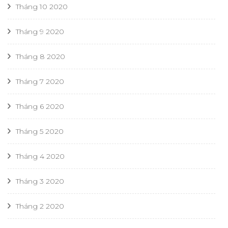
Tháng 10 2020
Tháng 9 2020
Tháng 8 2020
Tháng 7 2020
Tháng 6 2020
Tháng 5 2020
Tháng 4 2020
Tháng 3 2020
Tháng 2 2020