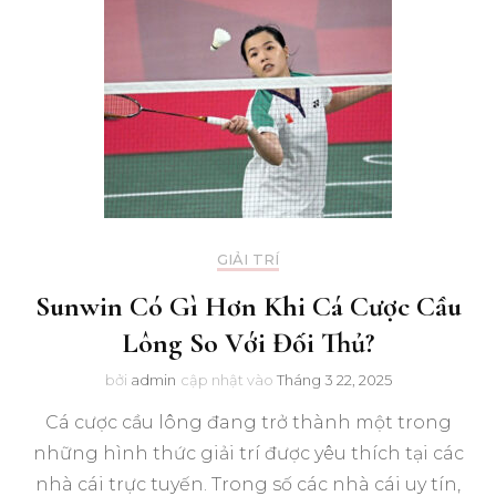
thiế
bị
này?
GIẢI TRÍ
Sunwin Có Gì Hơn Khi Cá Cược Cầu
Lông So Với Đối Thủ?
bởi
admin
cập nhật vào
Tháng 3 22, 2025
Cá cược cầu lông đang trở thành một trong
những hình thức giải trí được yêu thích tại các
nhà cái trực tuyến. Trong số các nhà cái uy tín,