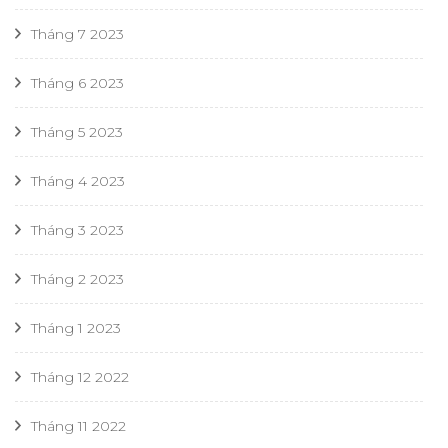
Tháng 7 2023
Tháng 6 2023
Tháng 5 2023
Tháng 4 2023
Tháng 3 2023
Tháng 2 2023
Tháng 1 2023
Tháng 12 2022
Tháng 11 2022