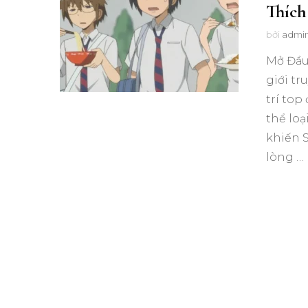
Thích
bởi
admi
Mở Đầu
giới tr
trí top
thể loạ
khiến S
lòng …