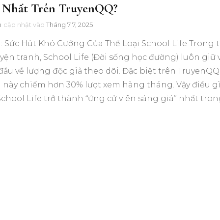
 Nhất Trên TruyenQQ?
n
cập nhật vào
Tháng 7 7, 2025
: Sức Hút Khó Cưỡng Của Thể Loại School Life Trong 
uyện tranh, School Life (Đời sống học đường) luôn giữ v
 đầu về lượng độc giả theo dõi. Đặc biệt trên TruyenQQ
i này chiếm hơn 30% lượt xem hàng tháng. Vậy điều g
chool Life trở thành “ứng cử viên sáng giá” nhất tro