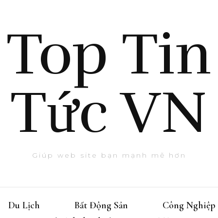
Top Tin
Tức VN
Giúp web site bạn mạnh mẽ hơn
Du Lịch
Bất Động Sản
Công Nghiệp