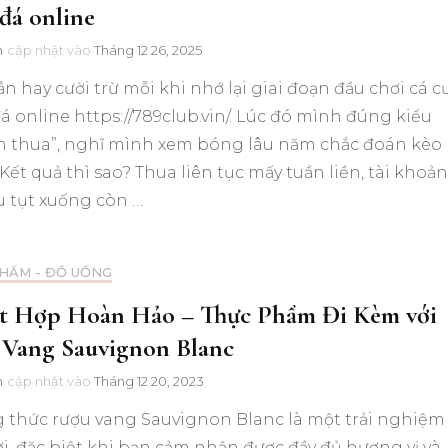
đá online
n
cập nhật vào
Tháng 12 26, 2025
n hay cười trừ mỗi khi nhớ lại giai đoạn đầu chơi cá c
 online https://789club.vin/. Lúc đó mình đúng kiểu
n thua”, nghĩ mình xem bóng lâu năm chắc đoán kèo
Kết quả thì sao? Thua liên tục mấy tuần liền, tài khoản
ệu tụt xuống còn …
HẨM - ĐỒ UỐNG
t Hợp Hoàn Hảo – Thực Phẩm Đi Kèm với
Vang Sauvignon Blanc
n
cập nhật vào
Tháng 12 20, 2023
 thức rượu vang Sauvignon Blanc là một trải nghiệm
ời, đặc biệt khi bạn cảm nhận được đầy đủ hương vị và