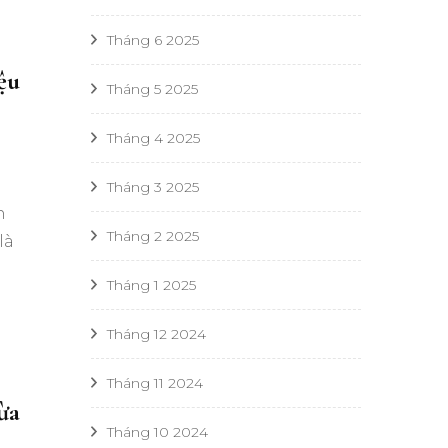
Tháng 6 2025
ệu
Tháng 5 2025
Tháng 4 2025
Tháng 3 2025
n
Tháng 2 2025
là
Tháng 1 2025
Tháng 12 2024
Tháng 11 2024
ừa
Tháng 10 2024