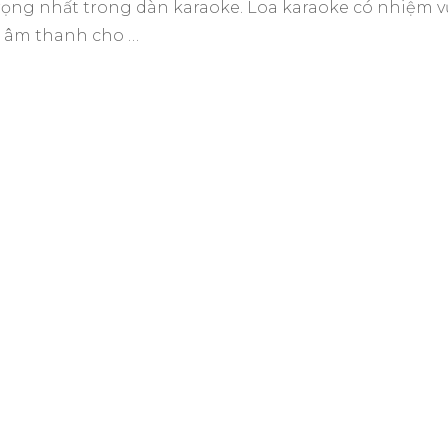
rọng nhất trong dàn karaoke. Loa karaoke có nhiệm v
a âm thanh cho …