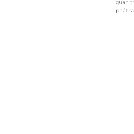
quan t
phát r