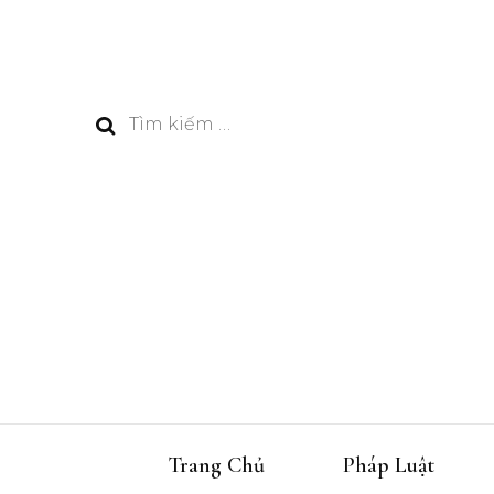
Tìm
kiếm
cho:
Trang Chủ
Pháp Luật