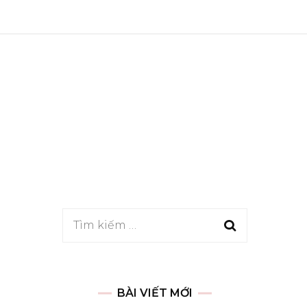
Tìm
kiếm
cho:
BÀI VIẾT MỚI