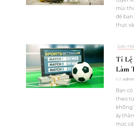
mùi thơ
để bạn
thực v
GIẢI TRÍ
Tỉ Lệ
Làm T
bởi
admi
Bạn có 
theo từ
không?”
ấy thàn
mức cắ