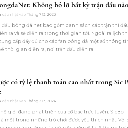
ongdaNet: Không bỏ lỡ bất kỳ trận đấu nà
n
cập nhật vào
Tháng 7 13, 2023
i đấu bóng đá net bao gồm danh sách các trận thi đấ
ễn ra và sẽ diễn ra trong thời gian tới. Ngoài ra lịch th
 cung cấp đầy đủ cho các fan bóng đá một số thông ti
về thời gian diễn ra, nơi trận đấu diễn ra, …
ược có tỷ lệ thanh toán cao nhất trong Sic 
e
n
cập nhật vào
Tháng 2 13, 2024
hế giới đang phát triển của cờ bạc trực tuyến, SicBo
là một trong những trò chơi được yêu thích nhất. Với 
n ngày càng tăng của nó, việc hiểu về tỷ lệ thanh toá