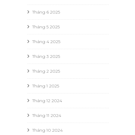
Tháng 6 2025
Tháng 5 2025
Tháng 4 2025
Tháng 3 2025
Tháng 2 2025
Tháng 1 2025
Tháng 12 2024
Tháng 11 2024
Tháng 10 2024