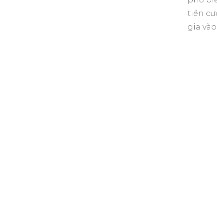
tiền cư
gia vào