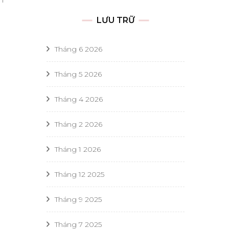
LƯU TRỮ
Tháng 6 2026
Tháng 5 2026
Tháng 4 2026
Tháng 2 2026
Tháng 1 2026
Tháng 12 2025
Tháng 9 2025
Tháng 7 2025