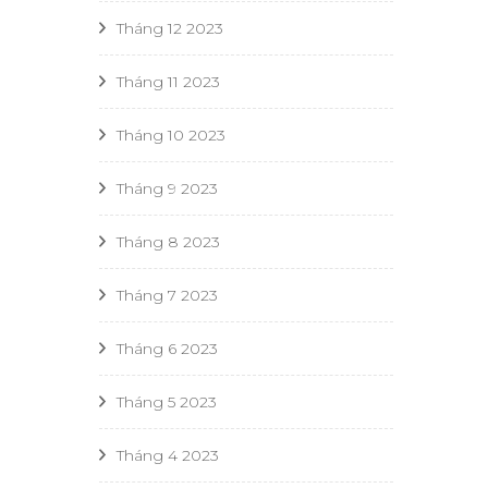
Tháng 12 2023
Tháng 11 2023
Tháng 10 2023
Tháng 9 2023
Tháng 8 2023
Tháng 7 2023
Tháng 6 2023
Tháng 5 2023
Tháng 4 2023