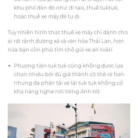
khu phố đèn đỏ như: đi taxi, thuê tuktuk,
hoặc thuê xe máy để tự đi.
Tuy nhiên hình thức thuê xe máy chỉ dành cho
ai rất rành đường xá và văn hóa Thái Lan, hơn
nữa bạn còn phải tìm chỗ gửi xe an toàn.
Phương tiện tuk tuk cũng không được lựa
chọn nhiều bởi dù giá thành có thể rẻ hơn
nhưng đa phần tài xế lái tuk tuk không có
khả năng nghe nói tiếng Anh tốt.