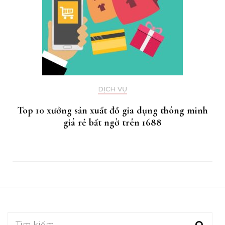
DỊCH VỤ
Top 10 xưởng sản xuất đồ gia dụng thông minh
giá rẻ bất ngờ trên 1688
Tìm