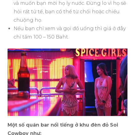
và muốn bạn mời họ ly nước. Đừng lo vì họ sẽ
hỏi rất tử tế, bạn có thể từ chối hoặc chiều
chuộng họ.
Nếu bạn chỉ xem và gọi đồ uống thì giá ở đây
chỉ tầm 100 – 150 Baht.
Một số quán bar nổi tiếng ở khu đèn đỏ Soi
Cowboy như: