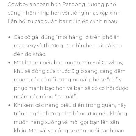
Cowboy an toàn hơn Patpong, đường phố
cũng nhộn nhịp hơn với tiếng nhạc xập xình
liên hồi từ các quán bar nối tiếp cạnh nhau.
Các cô gái đứng “mời hàng” ở trên phố ăn
mặc sexy và thường ưa nhìn hơn tất cả khu
đèn đỏ khác.
Một bật mí nếu bạn muốn đến Soi Cowboy,
khu sẽ đóng cửa trước 3 giờ sáng, càng đêm
muộn, các cô gái đứng ngoài phố sẽ “cởi” y
phục mạnh bạo hơn và bạn sẽ có cơ hội được
ngắm các nàng “đã mắt”.
Khi xem các nàng biểu diễn trong quán, hãy
tránh ngồi những ghế hàng đầu nếu không
muốn nàng xuống và mời gọi bạn lên sân
khấu. Một vài vũ công sẽ đến ngồi cạnh bạn