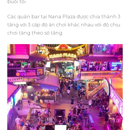
buổi tối.
Các quán bar tại Nana Plaza được chia thành 3
tầng với 3 cấp độ ăn chơi khác nhau với độ chịu
chơi tăng theo số tầng.