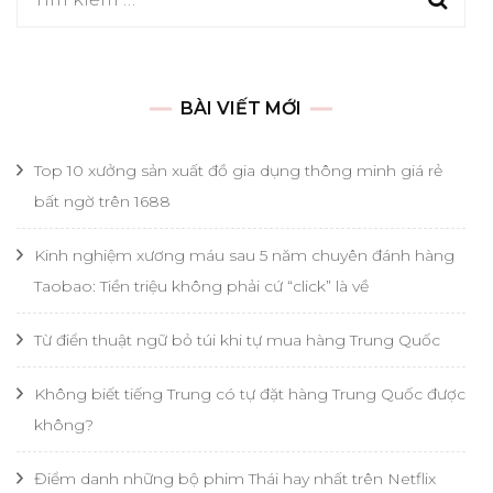
kiếm
cho:
BÀI VIẾT MỚI
Top 10 xưởng sản xuất đồ gia dụng thông minh giá rẻ
bất ngờ trên 1688
Kinh nghiệm xương máu sau 5 năm chuyên đánh hàng
Taobao: Tiền triệu không phải cứ “click” là về
Từ điển thuật ngữ bỏ túi khi tự mua hàng Trung Quốc
Không biết tiếng Trung có tự đặt hàng Trung Quốc được
không?
Điểm danh những bộ phim Thái hay nhất trên Netflix