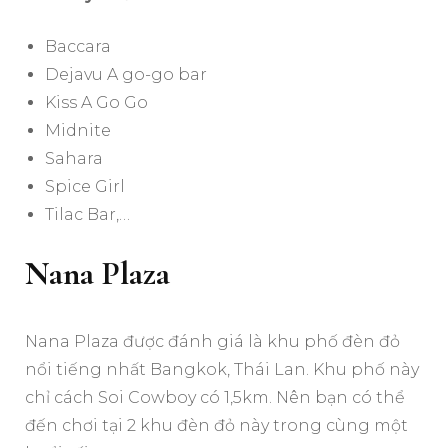
Baccara
Dejavu A go-go bar
Kiss A Go Go
Midnite
Sahara
Spice Girl
Tilac Bar,…
Nana Plaza
Nana Plaza được đánh giá là khu phố đèn đỏ
nổi tiếng nhất Bangkok, Thái Lan. Khu phố này
chỉ cách Soi Cowboy có 1,5km. Nên bạn có thể
đến chơi tại 2 khu đèn đỏ này trong cùng một