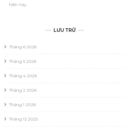
hiện nay.
LƯU TRỮ
Tháng 6 2026
Tháng 5 2026
Tháng 4 2026
Tháng 2 2026
Tháng 1 2026
Tháng 12 2025