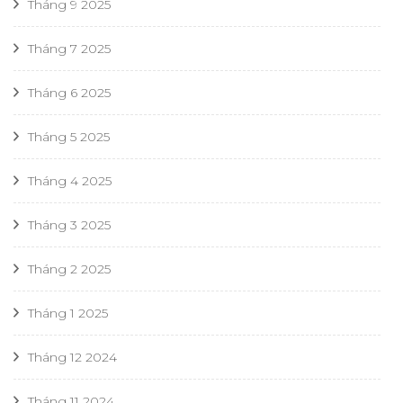
Tháng 9 2025
Tháng 7 2025
Tháng 6 2025
Tháng 5 2025
Tháng 4 2025
Tháng 3 2025
Tháng 2 2025
Tháng 1 2025
Tháng 12 2024
Tháng 11 2024