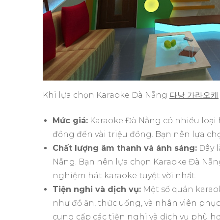
Khi lựa chọn Karaoke Đà Nẵng
다낭 가라오케
Mức giá:
Karaoke Đà Nẵng có nhiều loại 
đồng đến vài triệu đồng. Bạn nên lựa c
Chất lượng âm thanh và ánh sáng:
Đây l
Nẵng. Bạn nên lựa chọn Karaoke Đà Nẵng
nghiệm hát karaoke tuyệt vời nhất.
Tiện nghi và dịch vụ:
Một số quán karaok
như đồ ăn, thức uống, và nhân viên phụ
cung cấp các tiện nghi và dịch vụ phù h