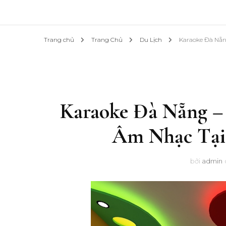
Trang chủ
Trang Chủ
Du Lịch
Karaoke Đà Nẵn
Karaoke Đà Nẵng –
Âm Nhạc Tại 
bởi
admin