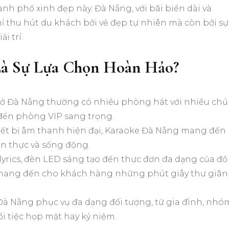
nh phố xinh đẹp này. Đà Nẵng, với bãi biển dài và
hỉ thu hút du khách bởi vẻ đẹp tự nhiên mà còn bởi sự
i trí.
Là Sự Lựa Chọn Hoàn Hảo?
 ở Đà Nẵng thường có nhiều phòng hát với nhiều chủ
đến phòng VIP sang trọng.
hiết bị âm thanh hiện đại, Karaoke Đà Nẵng mang đến
n thực và sống động.
 lyrics, đèn LED sáng tạo đến thực đơn đa dạng của đồ
ể mang đến cho khách hàng những phút giây thư giãn
 Đà Nẵng phục vụ đa dạng đối tượng, từ gia đình, nhó
i tiệc họp mặt hay kỷ niệm.