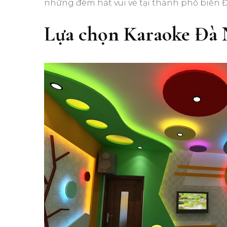
những đêm hát vui vẻ tại thành phố biển 
Lựa chọn Karaoke Đà 