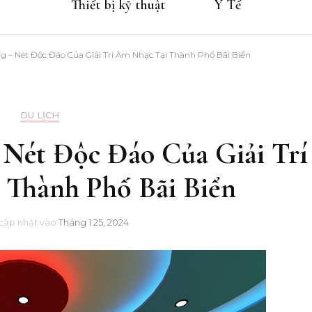
Thiết bị kỹ thuật
Y Tế
g – Nét Độc Đáo Của Giải Trí Âm Nhạc Tại Thành Phố Bãi Biển
DU LỊCH
 Nét Độc Đáo Của Giải Trí
Thành Phố Bãi Biển
cập nhật vào
Tháng 1 25, 2024