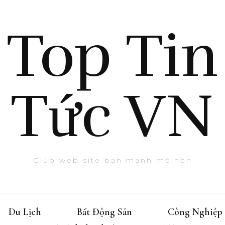
Top Tin
Tức VN
Giúp web site bạn mạnh mẽ hơn
Du Lịch
Bất Động Sản
Công Nghiệp