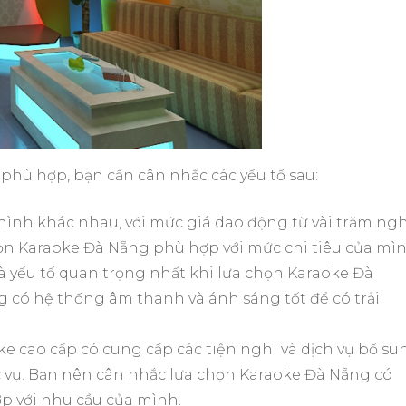
phù hợp, bạn cần cân nhắc các yếu tố sau:
hình khác nhau, với mức giá dao động từ vài trăm ng
họn Karaoke Đà Nẵng phù hợp với mức chi tiêu của mìn
à yếu tố quan trọng nhất khi lựa chọn Karaoke Đà
 có hệ thống âm thanh và ánh sáng tốt để có trải
e cao cấp có cung cấp các tiện nghi và dịch vụ bổ su
c vụ. Bạn nên cân nhắc lựa chọn Karaoke Đà Nẵng có
ợp với nhu cầu của mình.