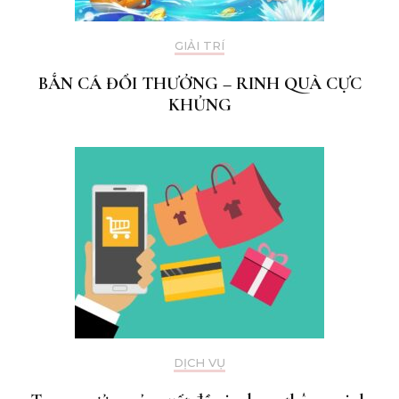
GIẢI TRÍ
BẮN CÁ ĐỔI THƯỞNG – RINH QUÀ CỰC
KHỦNG
DỊCH VỤ