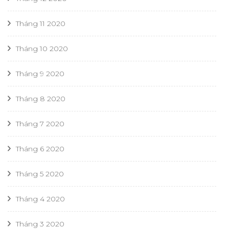
Tháng 11 2020
Tháng 10 2020
Tháng 9 2020
Tháng 8 2020
Tháng 7 2020
Tháng 6 2020
Tháng 5 2020
Tháng 4 2020
Tháng 3 2020