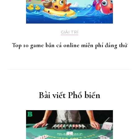
GIẢI TRÍ
Top 10 game bắn cá online miễn phí đáng thử
Bài viết Phổ biến