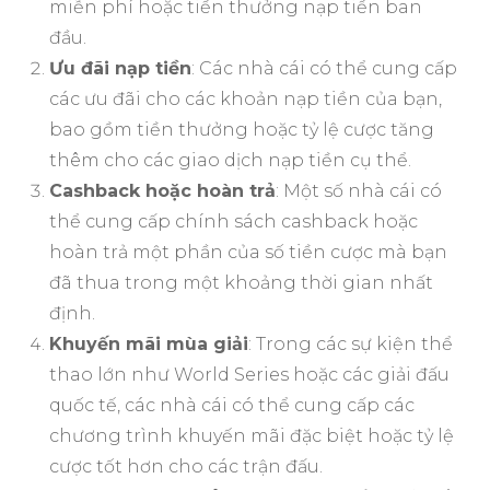
miễn phí hoặc tiền thưởng nạp tiền ban
đầu.
Ưu đãi nạp tiền
: Các nhà cái có thể cung cấp
các ưu đãi cho các khoản nạp tiền của bạn,
bao gồm tiền thưởng hoặc tỷ lệ cược tăng
thêm cho các giao dịch nạp tiền cụ thể.
Cashback hoặc hoàn trả
: Một số nhà cái có
thể cung cấp chính sách cashback hoặc
hoàn trả một phần của số tiền cược mà bạn
đã thua trong một khoảng thời gian nhất
định.
Khuyến mãi mùa giải
: Trong các sự kiện thể
thao lớn như World Series hoặc các giải đấu
quốc tế, các nhà cái có thể cung cấp các
chương trình khuyến mãi đặc biệt hoặc tỷ lệ
cược tốt hơn cho các trận đấu.