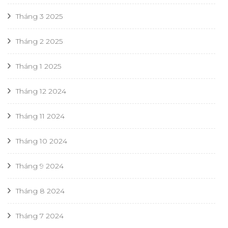
Tháng 3 2025
Tháng 2 2025
Tháng 1 2025
Tháng 12 2024
Tháng 11 2024
Tháng 10 2024
Tháng 9 2024
Tháng 8 2024
Tháng 7 2024