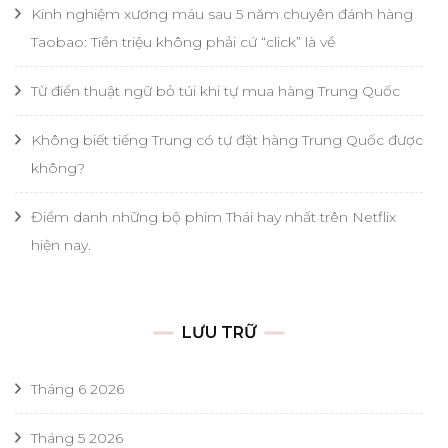
Kinh nghiệm xương máu sau 5 năm chuyên đánh hàng
Taobao: Tiền triệu không phải cứ “click” là về
Từ điển thuật ngữ bỏ túi khi tự mua hàng Trung Quốc
Không biết tiếng Trung có tự đặt hàng Trung Quốc được
không?
Điểm danh những bộ phim Thái hay nhất trên Netflix
hiện nay.
LƯU TRỮ
Tháng 6 2026
Tháng 5 2026