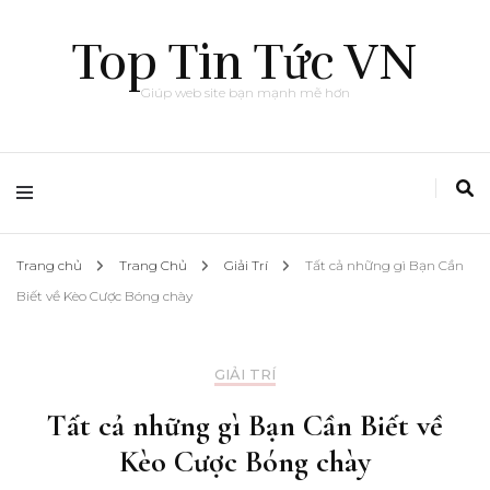
Top Tin Tức VN
Giúp web site bạn mạnh mẽ hơn
Trang chủ
Trang Chủ
Giải Trí
Tất cả những gì Bạn Cần
Biết về Kèo Cược Bóng chày
GIẢI TRÍ
Tất cả những gì Bạn Cần Biết về
Kèo Cược Bóng chày