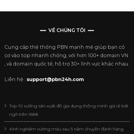
VỀ CHÚNG TÔI
Cung cấp thệ thống PBN mạnh mẽ giúp bạn có
cơ vào top nhanh chống, với hơn 100+ domain VN
, và domain quốc tế, hỗ trợ 30+ lĩnh vực khác nhau.
Liên hệ :
support@pbn24h.com
Top 10 xưởng sản xuất đồ gia dụng thông minh giá rẻ bất
ngờ trên 1688
Kinh nghiệm xương máu sau 5 năm chuyên đánh hàng