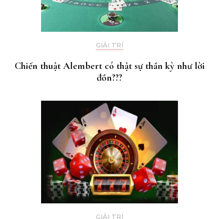
GIẢI TRÍ
Chiến thuật Alembert có thật sự thần kỳ như lời
đồn???
GIẢI TRÍ