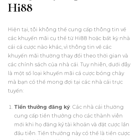
Hi88
Hiện tại, tôi không thể cung cấp thông tin về
các khuyến mãi cụ thể từ Hi88 hoặc bất kỳ nhà
cái cá cược nào khác, vì thông tin về các
khuyến mãi thường thay đổi theo thời gian và
các chính sách của nhà cái. Tuy nhiên, dưới đây
là một số loại khuyến mãi cá cược bóng chày
mà bạn có thể mong đợi tại các nhà cái trực
tuyến:
Tiền thưởng đăng ký
: Các nhà cái thường
cung cấp tiền thưởng cho các thành viên
mới khi họ đăng ký tài khoản và đặt cược lần
đầu tiên. Tiền thưởng này có thể là tiền cược