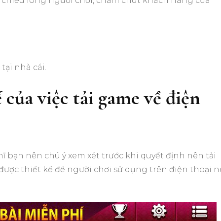
ết chiều lòng người chơi, chăm chút khách hàng của
ại nhà cái.
 của việc tải game về điện
 bạn nên chú ý xem xét trước khi quyết định nên tải
ược thiết kế để người chơi sử dụng trên điện thoại 