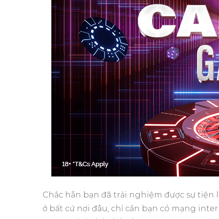
Chắc hẵn bạn đã trải nghiệm được sự tiện l
ở bất cứ nơi đâu, chỉ cần bạn có mạng inte