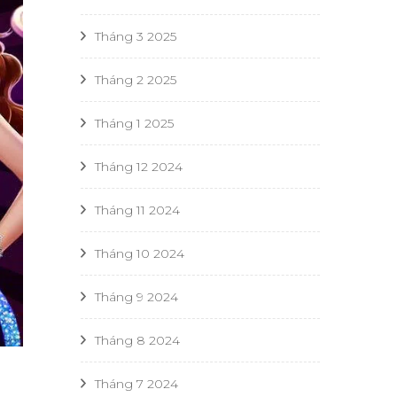
Tháng 3 2025
Tháng 2 2025
Tháng 1 2025
Tháng 12 2024
Tháng 11 2024
Tháng 10 2024
Tháng 9 2024
Tháng 8 2024
Tháng 7 2024