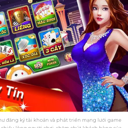
ư đăng ký tài khoản và phát triển mạng lưới game