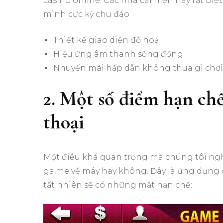
casino online. Các nhà cái hiện nay rất bi
mình cực kỳ chu đáo
Thiết kế giao diện đồ hoạ
Hiệu ứng âm thanh sống động
Nhuyến mãi hấp dẫn không thua gì chơi t
2. Một số điểm hạn chế
thoại
Một điều khá quan trọng mà chúng tôi nghĩ
ga,me về máy hay không. Đây là ứng dụng đ
tất nhiên sẽ có những mặt hạn chế: