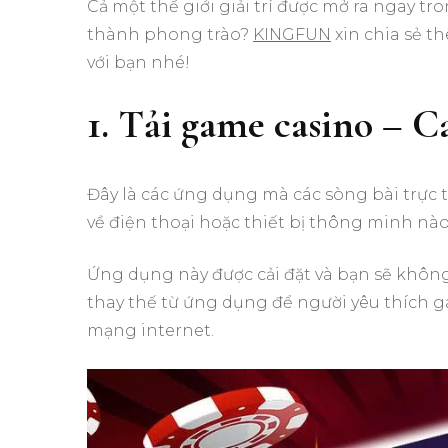
Cả một thế giới giải trí được mở ra ngay tro
thành phong trào?
KINGFUN
xin chia sẻ t
với bạn nhé!
1. Tải game casino – C
Đây là các ứng dụng mà các sòng bài trực t
về điện thoại hoặc thiết bị thông minh nà
Ứng dụng này được cải đặt và bạn sẽ không 
thay thế từ ứng dụng để người yêu thích gam
mạng internet.