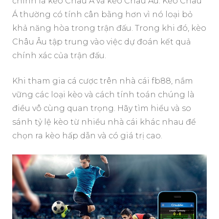
chính là kèo Châu Á và kèo Châu Âu. Kèo Châu
Á thường có tính cân bằng hơn vì nó loại bỏ
khả năng hòa trong trận đấu. Trong khi đó, kèo
Châu Âu tập trung vào việc dự đoán kết quả
chính xác của trận đấu.
Khi tham gia cá cược trên nhà cái fb88, nắm
vững các loại kèo và cách tính toán chúng là
điều vô cùng quan trọng. Hãy tìm hiểu và so
sánh tỷ lệ kèo từ nhiều nhà cái khác nhau để
chọn ra kèo hấp dẫn và có giá trị cao.