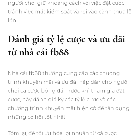
người chơi giữ khoảng cách với việc đặt cược,
tránh việc mất kiểm soát và rơi vào cảnh thua lỗ
lớn.
Đánh giá tỷ lệ cược và ưu đãi
từ nhà cái fb88
Nhà cái fb88 thường cung cấp các chương
trình khuyến mãi và ưu đãi hấp dẫn cho người
chơi cá cược bóng đá. Trước khi tham gia đặt
cược, hãy đánh giá kỹ các tỷ lệ cược và các
chương trình khuyến mãi hiện có để tận dụng
những cơ hội tốt nhất.
Tóm lại, để tối ưu hóa lợi nhuận từ cá cược