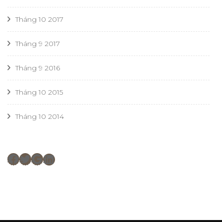
Tháng 10 2017
Tháng 9 2017
Tháng 9 2016
Tháng 10 2015
Tháng 10 2014
Facebook
Twitter
Google
LinkedIn