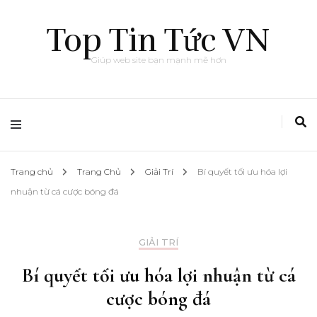
Top Tin Tức VN
Giúp web site bạn mạnh mẽ hơn
Trang chủ
Trang Chủ
Giải Trí
Bí quyết tối ưu hóa lợi
nhuận từ cá cược bóng đá
GIẢI TRÍ
Bí quyết tối ưu hóa lợi nhuận từ cá
cược bóng đá