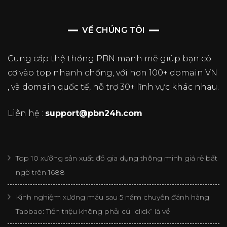
VỀ CHÚNG TÔI
Cung cấp thệ thống PBN mạnh mẽ giúp bạn có
cơ vào top nhanh chống, với hơn 100+ domain VN
, và domain quốc tế, hỗ trợ 30+ lĩnh vực khác nhau.
Liên hệ :
support@pbn24h.com
Top 10 xưởng sản xuất đồ gia dụng thông minh giá rẻ bất
ngờ trên 1688
Kinh nghiệm xương máu sau 5 năm chuyên đánh hàng
Taobao: Tiền triệu không phải cứ “click” là về