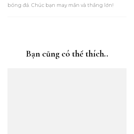
bóng đá. Chúc bạn may mắn và thắng lớn!
Điều
hướng
bài
Bạn cũng có thể thích..
viết