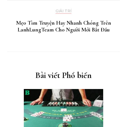
GIẢI TRÍ
Mẹo Tìm Truyện Hay Nhanh Chóng Trên
LanhLungTeam Cho Người Mới Bắt Đầu
Bài viết Phổ biến