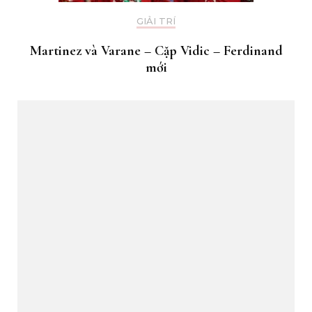
GIẢI TRÍ
Martinez và Varane – Cặp Vidic – Ferdinand
mới