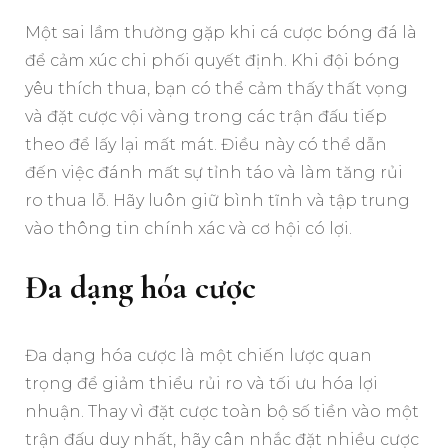
Một sai lầm thường gặp khi cá cược bóng đá là
để cảm xúc chi phối quyết định. Khi đội bóng
yêu thích thua, bạn có thể cảm thấy thất vọng
và đặt cược vội vàng trong các trận đấu tiếp
theo để lấy lại mất mát. Điều này có thể dẫn
đến việc đánh mất sự tỉnh táo và làm tăng rủi
ro thua lỗ. Hãy luôn giữ bình tĩnh và tập trung
vào thông tin chính xác và cơ hội có lợi.
Đa dạng hóa cược
Đa dạng hóa cược là một chiến lược quan
trọng để giảm thiểu rủi ro và tối ưu hóa lợi
nhuận. Thay vì đặt cược toàn bộ số tiền vào một
trận đấu duy nhất, hãy cân nhắc đặt nhiều cược