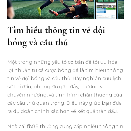
Tìm hiểu thông tin về đội
bóng và cầu thủ
Một trong những yếu tố cơ bản để tối ưu hóa
lợi nhuận từ cá cược bóng đá là tìm hiểu thông
tin về đội bóng và cầu thủ. Hãy nghiên cứu lịch
sử thi đấu, phong độ gần đây, thương vụ
chuyển nhượng, và tình hình chấn thương của
các cầu thủ quan trọng. Điều này giúp bạn đưa
ra dự đoán chính xác hơn về kết quả trận đấu.
Nhà cái fb88 thường cung cấp nhiều thông tin