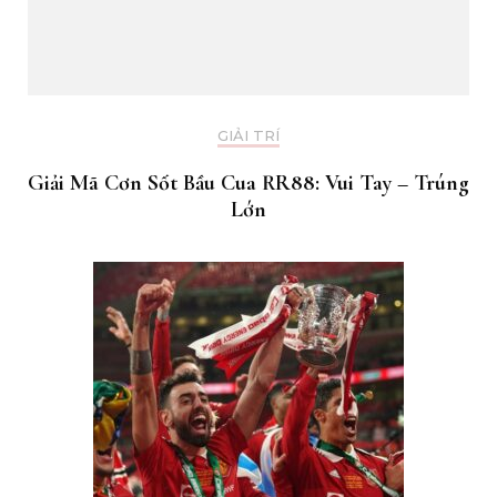
GIẢI TRÍ
Giải Mã Cơn Sốt Bầu Cua RR88: Vui Tay – Trúng
Lớn