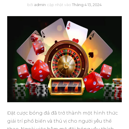
bởi
admin
cập nhật vào
Tháng 4 13, 2024
Đặt cược bóng đá đã trở thành một hình thức
giải trí phổ biến và thú vị cho người yêu thể