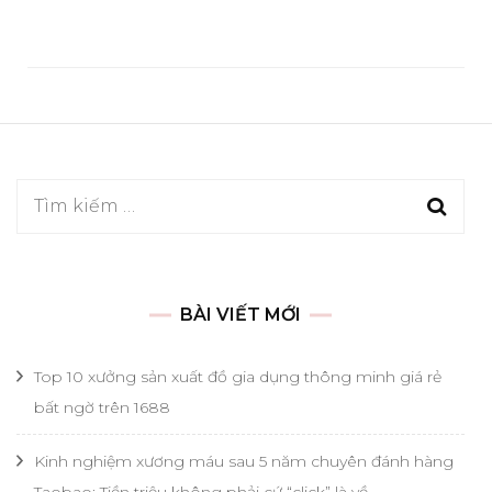
Tìm
kiếm
cho:
BÀI VIẾT MỚI
Top 10 xưởng sản xuất đồ gia dụng thông minh giá rẻ
bất ngờ trên 1688
Kinh nghiệm xương máu sau 5 năm chuyên đánh hàng