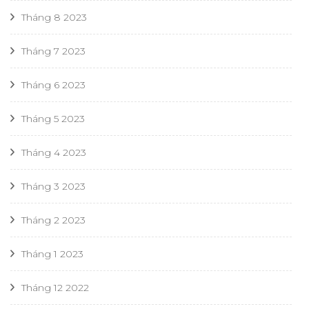
Tháng 8 2023
Tháng 7 2023
Tháng 6 2023
Tháng 5 2023
Tháng 4 2023
Tháng 3 2023
Tháng 2 2023
Tháng 1 2023
Tháng 12 2022