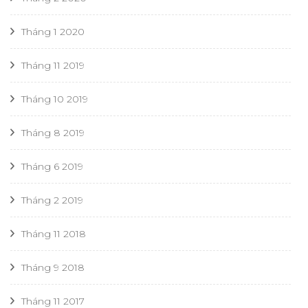
Tháng 1 2020
Tháng 11 2019
Tháng 10 2019
Tháng 8 2019
Tháng 6 2019
Tháng 2 2019
Tháng 11 2018
Tháng 9 2018
Tháng 11 2017