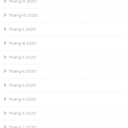
Tháng 11 2020
Tháng 10 2020
Tháng 9 2020
Tháng 8 2020
Tháng 7 2020
Tháng 6 2020
Tháng 5 2020
Tháng 4 2020
Tháng 3 2020
Tháng 2 2020