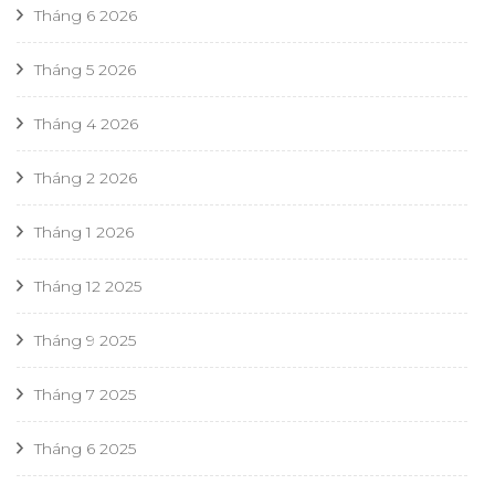
Tháng 6 2026
Tháng 5 2026
Tháng 4 2026
Tháng 2 2026
Tháng 1 2026
Tháng 12 2025
Tháng 9 2025
Tháng 7 2025
Tháng 6 2025