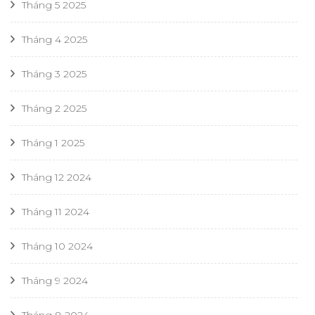
Tháng 5 2025
Tháng 4 2025
Tháng 3 2025
Tháng 2 2025
Tháng 1 2025
Tháng 12 2024
Tháng 11 2024
Tháng 10 2024
Tháng 9 2024
Tháng 8 2024