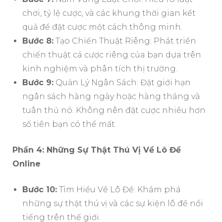
chơi, tỷ lệ cược, và các khung thời gian kết
quả để đặt cược một cách thông minh.
Bước 8:
Tạo Chiến Thuật Riêng: Phát triển
chiến thuật cá cược riêng của bạn dựa trên
kinh nghiệm và phân tích thị trường.
Bước 9:
Quản Lý Ngân Sách: Đặt giới hạn
ngân sách hàng ngày hoặc hàng tháng và
tuân thủ nó. Không nên đặt cược nhiều hơn
số tiền bạn có thể mất.
Phần 4: Những Sự Thật Thú Vị Về Lô Đề
Online
Bước 10:
Tìm Hiểu Về Lô Đề: Khám phá
những sự thật thú vị và các sự kiện lô đề nổi
tiếng trên thế giới.