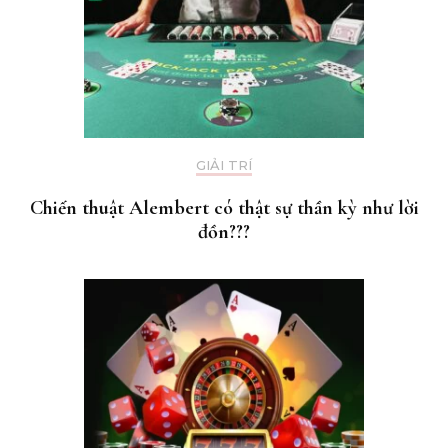
GIẢI TRÍ
Chiến thuật Alembert có thật sự thần kỳ như lời
đồn???