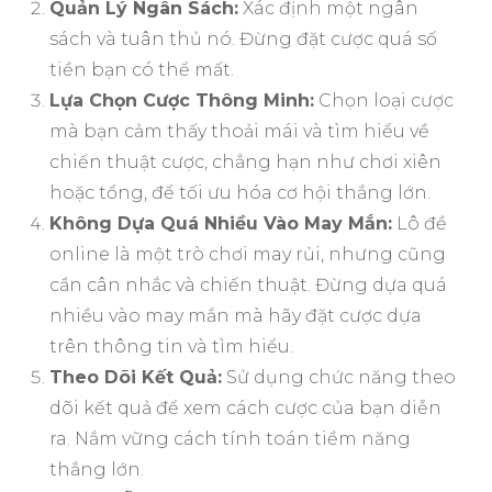
Quản Lý Ngân Sách:
Xác định một ngân
sách và tuân thủ nó. Đừng đặt cược quá số
tiền bạn có thể mất.
Lựa Chọn Cược Thông Minh:
Chọn loại cược
mà bạn cảm thấy thoải mái và tìm hiểu về
chiến thuật cược, chẳng hạn như chơi xiên
hoặc tổng, để tối ưu hóa cơ hội thắng lớn.
Không Dựa Quá Nhiều Vào May Mắn:
Lô đề
online là một trò chơi may rủi, nhưng cũng
cần cân nhắc và chiến thuật. Đừng dựa quá
nhiều vào may mắn mà hãy đặt cược dựa
trên thông tin và tìm hiểu.
Theo Dõi Kết Quả:
Sử dụng chức năng theo
dõi kết quả để xem cách cược của bạn diễn
ra. Nắm vững cách tính toán tiềm năng
thắng lớn.