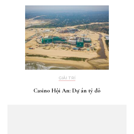
GIẢI TRÍ
Casino Hội An: Dự án tỷ đô