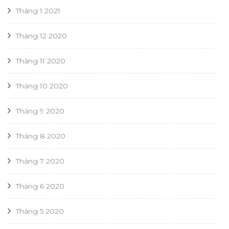
Tháng 1 2021
Tháng 12 2020
Tháng 11 2020
Tháng 10 2020
Tháng 9 2020
Tháng 8 2020
Tháng 7 2020
Tháng 6 2020
Tháng 5 2020