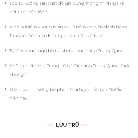
Top 10 xưởng sản xuất đồ gia dụng thông minh giá rẻ
bất ngờ trên 1688
Kinh nghiệm xương máu sau 5 năm chuyên đánh hàng
Taobao: Tiền triệu không phải cứ “click” là về
Từ điển thuật ngữ bỏ túi khi tự mua hàng Trung Quốc
Không biết tiếng Trung có tự đặt hàng Trung Quốc được
không?
Điểm danh những bộ phim Thái hay nhất trên Netflix
hiện nay.
LƯU TRỮ