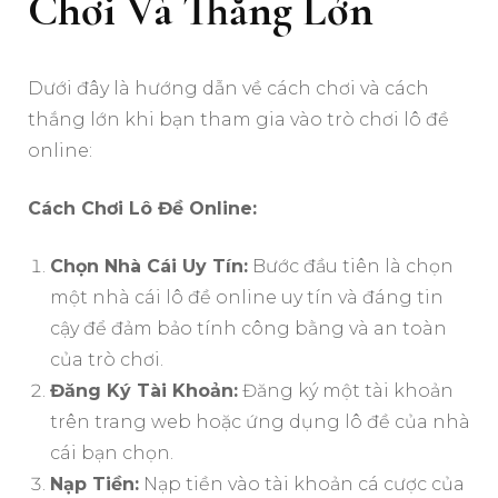
Chơi Và Thắng Lớn
Dưới đây là hướng dẫn về cách chơi và cách
thắng lớn khi bạn tham gia vào trò chơi lô đề
online:
Cách Chơi Lô Đề Online:
Chọn Nhà Cái Uy Tín:
Bước đầu tiên là chọn
một nhà cái lô đề online uy tín và đáng tin
cậy để đảm bảo tính công bằng và an toàn
của trò chơi.
Đăng Ký Tài Khoản:
Đăng ký một tài khoản
trên trang web hoặc ứng dụng lô đề của nhà
cái bạn chọn.
Nạp Tiền:
Nạp tiền vào tài khoản cá cược của