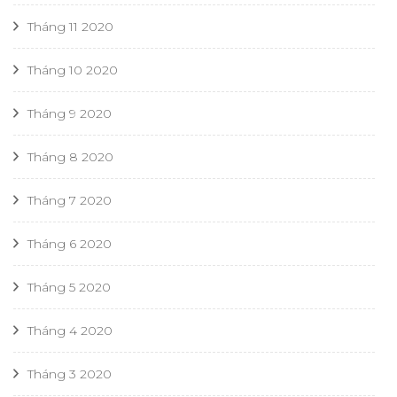
Tháng 11 2020
Tháng 10 2020
Tháng 9 2020
Tháng 8 2020
Tháng 7 2020
Tháng 6 2020
Tháng 5 2020
Tháng 4 2020
Tháng 3 2020