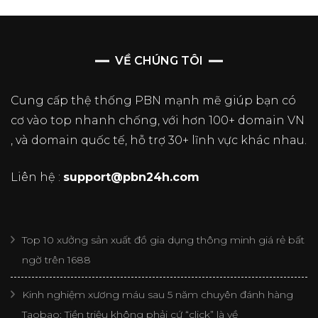
VỀ CHÚNG TÔI
Cung cấp thệ thống PBN mạnh mẽ giúp bạn có
cơ vào top nhanh chống, với hơn 100+ domain VN
, và domain quốc tế, hỗ trợ 30+ lĩnh vực khác nhau.
Liên hệ :
support@pbn24h.com
Top 10 xưởng sản xuất đồ gia dụng thông minh giá rẻ bất
ngờ trên 1688
Kinh nghiệm xương máu sau 5 năm chuyên đánh hàng
Taobao: Tiền triệu không phải cứ “click” là về