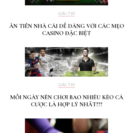
GIẢI TRÍ
ĂN TIỀN NHÀ CÁI DỄ DÀNG VỚI CÁC MẸO
CASINO ĐẶC BIỆT
GIẢI TRÍ
MỖI NGÀY NÊN CHƠI BAO NHIÊU KÈO CÁ
CƯỢC LÀ HỢP LÝ NHẤT???