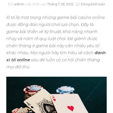
tron
bởi
admin
cập nhật vào
Tháng 7 28, 2022
Đăng bình luận
Chia
sẻ
Xì tố là một trong những game bài casino online
các
đán
được đông đảo người chơi lựa chọn. Đây là
Xì
game bài thiên về kỹ thuật, khả năng nhanh
tố
nhạy và nắm rõ quy luật chơi. Để giành được
onli
luôn
chiến thắng ở game bài này cần nhiều yếu tố
chiế
khác nhau. Mọi người hãy tìm hiểu về cách
đánh
thắ
mọi
xì tố online
sau để luôn có cơ hội chiến thắng
đối
mọi đối thủ.
thủ