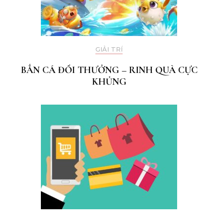
GIẢI TRÍ
BẮN CÁ ĐỔI THƯỞNG – RINH QUÀ CỰC
KHỦNG