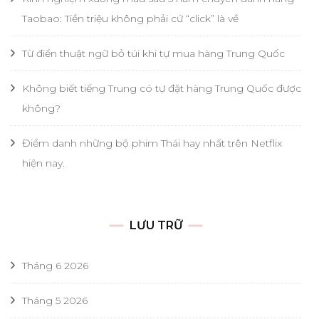
Taobao: Tiền triệu không phải cứ “click” là về
Từ điển thuật ngữ bỏ túi khi tự mua hàng Trung Quốc
Không biết tiếng Trung có tự đặt hàng Trung Quốc được
không?
Điểm danh những bộ phim Thái hay nhất trên Netflix
hiện nay.
LƯU TRỮ
Tháng 6 2026
Tháng 5 2026