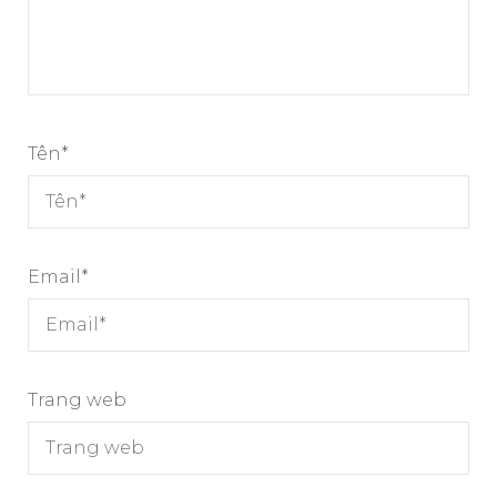
Tên
*
Email
*
Trang web