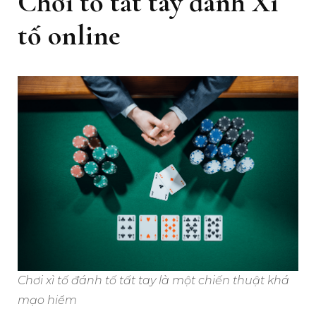
Chơi tố tất tay đánh Xì
tố online
Chơi xì tố đánh tố tất tay là một chiến thuật khá
mạo hiểm