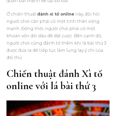
quân bài mạnh để úp bỏ bài.
Ở chiến thuật
đánh xì tố online
này, đòi hỏi
người chơi cần phải có một tinh thần vững
mạnh. Đồng thời, người chơi phải có một
khoản vốn dồi dào để đặt cược. Bên cạnh đó,
người chơi cũng đánh tố thêm khi lá bài thứ 3
được đưa ra để tiếp tục làm lung lay ý chí của
đối thủ.
Chiến thuật đánh Xì tố
online với lá bài thứ 3