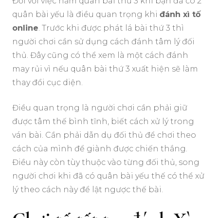
Đối với việc nắm quân bài thứ 3 khi bạn đã có 2
quân bài yếu là điều quan trọng khi
đánh xì tố
online
. Trước khi được phát lá bài thứ 3 thì
người chơi cần sử dụng cách đánh tâm lý đối
thủ. Đây cũng có thể xem là một cách đánh
may rủi vì nếu quân bài thứ 3 xuất hiện sẽ làm
thay đổi cục diện.
Điều quan trọng là người chơi cần phải giữ
được tâm thế bình tĩnh, biết cách xử lý trong
ván bài. Cần phải dẫn dụ đối thủ để chơi theo
cách của mình để giành được chiến thắng.
Điều này còn tùy thuộc vào từng đối thủ, song
người chơi khi đã có quân bài yếu thế có thể xử
lý theo cách này để lật ngược thế bài.