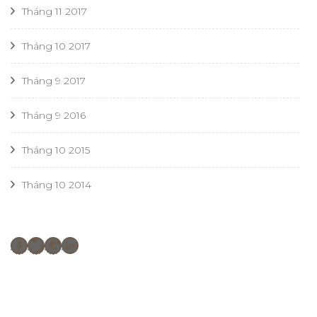
Tháng 11 2017
Tháng 10 2017
Tháng 9 2017
Tháng 9 2016
Tháng 10 2015
Tháng 10 2014
Facebook
Twitter
Google
LinkedIn