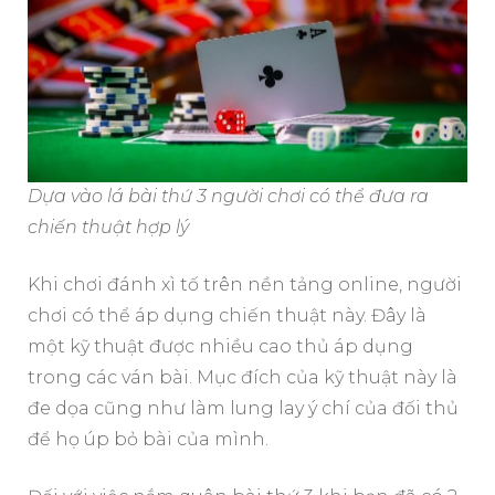
Dựa vào lá bài thứ 3 người chơi có thể đưa ra
chiến thuật hợp lý
Khi chơi đánh xì tố trên nền tảng online, người
chơi có thể áp dụng chiến thuật này. Đây là
một kỹ thuật được nhiều cao thủ áp dụng
trong các ván bài. Mục đích của kỹ thuật này là
đe dọa cũng như làm lung lay ý chí của đối thủ
để họ úp bỏ bài của mình.