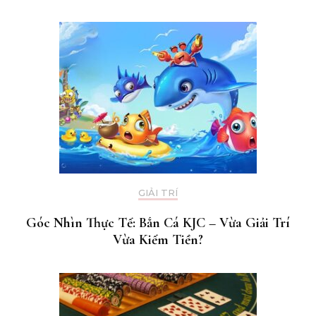
GIẢI TRÍ
Góc Nhìn Thực Tế: Bắn Cá KJC – Vừa Giải Trí
Vừa Kiếm Tiền?