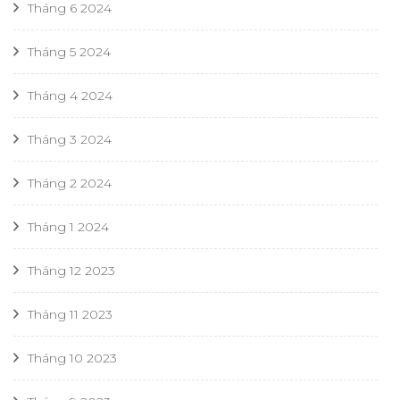
Tháng 6 2024
Tháng 5 2024
Tháng 4 2024
Tháng 3 2024
Tháng 2 2024
Tháng 1 2024
Tháng 12 2023
Tháng 11 2023
Tháng 10 2023