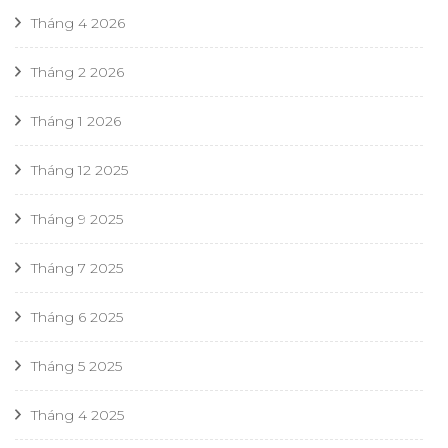
Tháng 4 2026
Tháng 2 2026
Tháng 1 2026
Tháng 12 2025
Tháng 9 2025
Tháng 7 2025
Tháng 6 2025
Tháng 5 2025
Tháng 4 2025