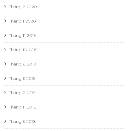
Tháng 2 2020
Tháng 1 2020
Tháng 11 2019
Tháng 10 2019
Tháng 8 2019
Tháng 6 2019
Tháng 2 2019
Tháng 11 2018
Tháng 9 2018