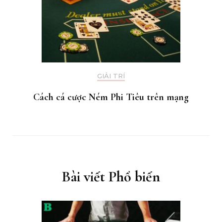
GIẢI TRÍ
Cách cá cược Ném Phi Tiêu trên mạng
Bài viết Phổ biến