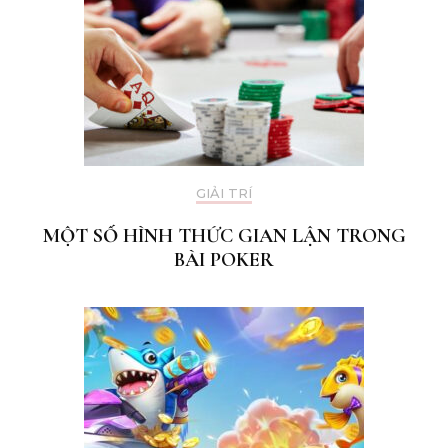
GIẢI TRÍ
MỘT SỐ HÌNH THỨC GIAN LẬN TRONG
BÀI POKER