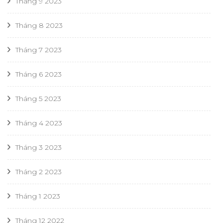
Tháng 9 2023
Tháng 8 2023
Tháng 7 2023
Tháng 6 2023
Tháng 5 2023
Tháng 4 2023
Tháng 3 2023
Tháng 2 2023
Tháng 1 2023
Tháng 12 2022