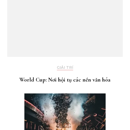
GIẢI TRÍ
World Cup: Nơi hội tụ các nền văn hóa