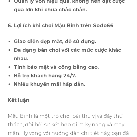
Quản lý vốn hiệu quả, không nên đặt cược
quá lớn khi chưa chắc chắn.
6. Lợi ích khi chơi Mậu Binh trên Sodo66
Giao diện đẹp mắt, dễ sử dụng.
Đa dạng bàn chơi với các mức cược khác
nhau.
Tính bảo mật và công bằng cao.
Hỗ trợ khách hàng 24/7.
Nhiều khuyến mãi hấp dẫn.
Kết luận
Mậu Binh là một trò chơi bài thú vị và đầy thử
thách, đòi hỏi sự kết hợp giữa kỹ năng và may
mắn. Hy vọng với hướng dẫn chi tiết này, bạn đã