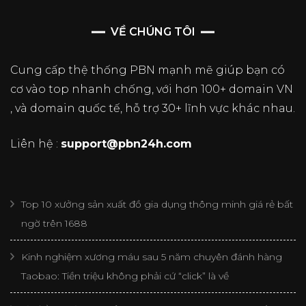
VỀ CHÚNG TÔI
Cung cấp thệ thống PBN mạnh mẽ giúp bạn có
cơ vào top nhanh chống, với hơn 100+ domain VN
, và domain quốc tế, hỗ trợ 30+ lĩnh vực khác nhau.
Liên hệ :
support@pbn24h.com
Top 10 xưởng sản xuất đồ gia dụng thông minh giá rẻ bất
ngờ trên 1688
Kinh nghiệm xương máu sau 5 năm chuyên đánh hàng
Taobao: Tiền triệu không phải cứ “click” là về