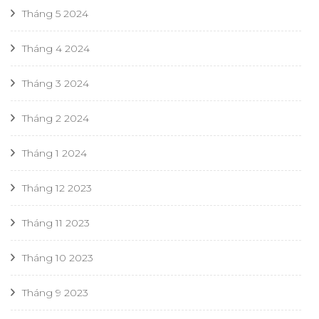
Tháng 5 2024
Tháng 4 2024
Tháng 3 2024
Tháng 2 2024
Tháng 1 2024
Tháng 12 2023
Tháng 11 2023
Tháng 10 2023
Tháng 9 2023