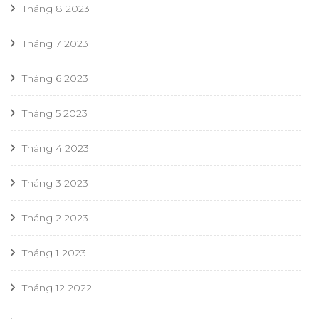
Tháng 8 2023
Tháng 7 2023
Tháng 6 2023
Tháng 5 2023
Tháng 4 2023
Tháng 3 2023
Tháng 2 2023
Tháng 1 2023
Tháng 12 2022