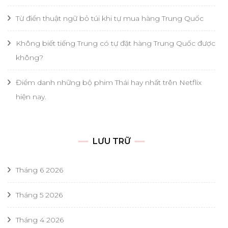
Từ điển thuật ngữ bỏ túi khi tự mua hàng Trung Quốc
Không biết tiếng Trung có tự đặt hàng Trung Quốc được
không?
Điểm danh những bộ phim Thái hay nhất trên Netflix
hiện nay.
LƯU TRỮ
Tháng 6 2026
Tháng 5 2026
Tháng 4 2026