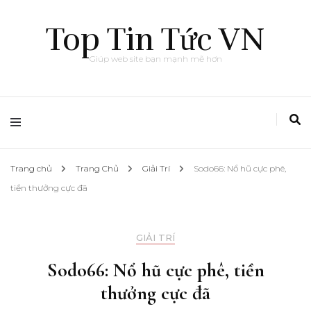
Top Tin Tức VN
Giúp web site bạn mạnh mẽ hơn
Trang chủ
Trang Chủ
Giải Trí
Sodo66: Nổ hũ cực phê,
tiền thưởng cực đã
GIẢI TRÍ
Sodo66: Nổ hũ cực phê, tiền
thưởng cực đã