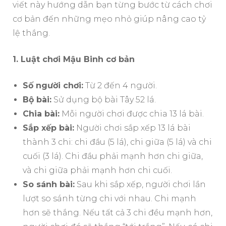
viết này hướng dẫn bạn từng bước từ cách chơi
cơ bản đến những mẹo nhỏ giúp nâng cao tỷ
lệ thắng.
1. Luật chơi Mậu Binh cơ bản
Số người chơi:
Từ 2 đến 4 người.
Bộ bài:
Sử dụng bộ bài Tây 52 lá.
Chia bài:
Mỗi người chơi được chia 13 lá bài.
Sắp xếp bài:
Người chơi sắp xếp 13 lá bài
thành 3 chi: chi đầu (5 lá), chi giữa (5 lá) và chi
cuối (3 lá). Chi đầu phải mạnh hơn chi giữa,
và chi giữa phải mạnh hơn chi cuối.
So sánh bài:
Sau khi sắp xếp, người chơi lần
lượt so sánh từng chi với nhau. Chi mạnh
hơn sẽ thắng. Nếu tất cả 3 chi đều mạnh hơn,