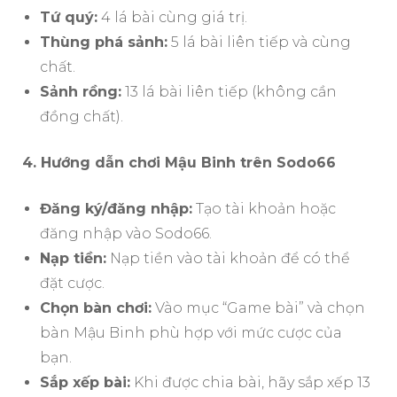
Tứ quý:
4 lá bài cùng giá trị.
Thùng phá sảnh:
5 lá bài liên tiếp và cùng
chất.
Sảnh rồng:
13 lá bài liên tiếp (không cần
đồng chất).
4. Hướng dẫn chơi Mậu Binh trên Sodo66
Đăng ký/đăng nhập:
Tạo tài khoản hoặc
đăng nhập vào Sodo66.
Nạp tiền:
Nạp tiền vào tài khoản để có thể
đặt cược.
Chọn bàn chơi:
Vào mục “Game bài” và chọn
bàn Mậu Binh phù hợp với mức cược của
bạn.
Sắp xếp bài:
Khi được chia bài, hãy sắp xếp 13