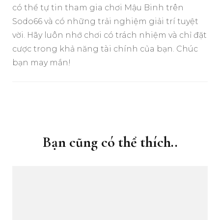
có thể tự tin tham gia chơi Mậu Binh trên
Sodo66 và có những trải nghiệm giải trí tuyệt
vời. Hãy luôn nhớ chơi có trách nhiệm và chỉ đặt
cược trong khả năng tài chính của bạn. Chúc
bạn may mắn!
Điều
hướng
bài
Bạn cũng có thể thích..
viết