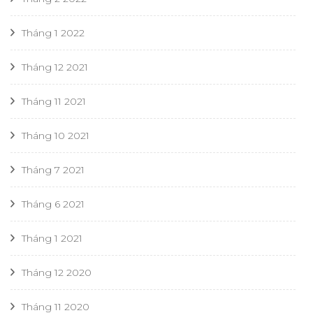
Tháng 1 2022
Tháng 12 2021
Tháng 11 2021
Tháng 10 2021
Tháng 7 2021
Tháng 6 2021
Tháng 1 2021
Tháng 12 2020
Tháng 11 2020