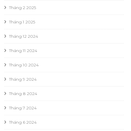
Tháng 2 2025
Tháng 1 2025
Tháng 12 2024
Tháng 11 2024
Tháng 10 2024
Tháng 9 2024
Tháng 8 2024
Tháng 7 2024
Tháng 6 2024