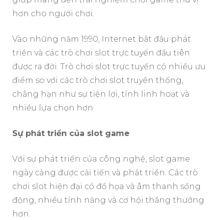
hơn cho người chơi.
Vào những năm 1990, Internet bắt đầu phát
triển và các trò chơi slot trực tuyến đầu tiên
được ra đời. Trò chơi slot trực tuyến có nhiều ưu
điểm so với các trò chơi slot truyền thống,
chẳng hạn như sự tiện lợi, tính linh hoạt và
nhiều lựa chọn hơn.
Sự phát triển của slot game
Với sự phát triển của công nghệ, slot game
ngày càng được cải tiến và phát triển. Các trò
chơi slot hiện đại có đồ họa và âm thanh sống
động, nhiều tính năng và cơ hội thắng thưởng
hơn.