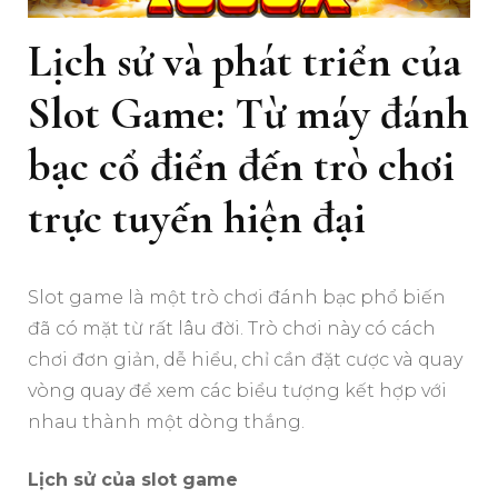
Lịch sử và phát triển của
Slot Game: Từ máy đánh
bạc cổ điển đến trò chơi
trực tuyến hiện đại
Slot game là một trò chơi đánh bạc phổ biến
đã có mặt từ rất lâu đời. Trò chơi này có cách
chơi đơn giản, dễ hiểu, chỉ cần đặt cược và quay
vòng quay để xem các biểu tượng kết hợp với
nhau thành một dòng thắng.
Lịch sử của slot game