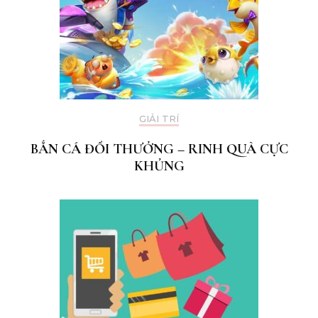
GIẢI TRÍ
BẮN CÁ ĐỔI THƯỞNG – RINH QUÀ CỰC
KHỦNG