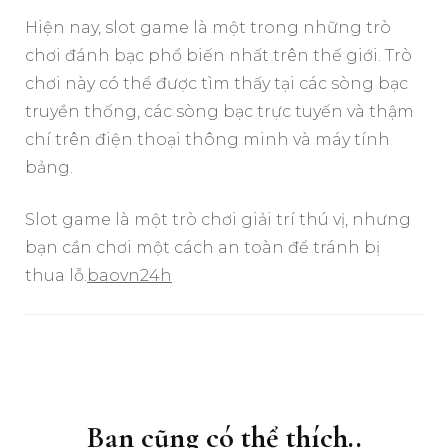
Hiện nay, slot game là một trong những trò
chơi đánh bạc phổ biến nhất trên thế giới. Trò
chơi này có thể được tìm thấy tại các sòng bạc
truyền thống, các sòng bạc trực tuyến và thậm
chí trên điện thoại thông minh và máy tính
bảng.
Slot game là một trò chơi giải trí thú vị, nhưng
bạn cần chơi một cách an toàn để tránh bị
thua lỗ.
baovn24h
Điều
hướng
bài
Bạn cũng có thể thích..