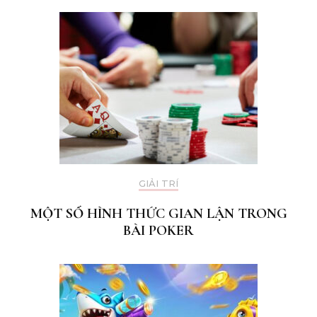
GIẢI TRÍ
MỘT SỐ HÌNH THỨC GIAN LẬN TRONG
BÀI POKER