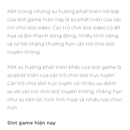
Một trong những xu hướng phát triển nổi bật
của slot game hiện nay là sự phát triển của các
trò chơi slot video. Các trò chơi slot video có đồ
họa và âm thanh sống động, nhiều tính năng
và cơ hội thắng thưởng hơn các trò chơi slot
truyền thống.
Một xu hướng phát triển khác của slot game là
sự phát triển của các trò chơi slot trực tuyến.
Các trò chơi slot trực tuyến có nhiều ưu điểm
so với các trò chơi slot truyền thống, chẳng hạn
như sự tiện lợi, tính linh hoạt và nhiều lựa chọn
hơn.
Slot game hiện nay