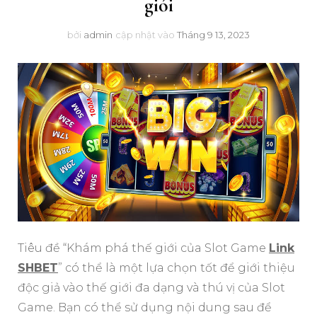
giỏi
bởi
admin
cập nhật vào
Tháng 9 13, 2023
Tiêu đề “Khám phá thế giới của Slot Game
Link
SHBET
” có thể là một lựa chọn tốt để giới thiệu
độc giả vào thế giới đa dạng và thú vị của Slot
Game. Bạn có thể sử dụng nội dung sau để