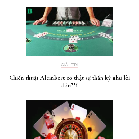
GIẢI TRÍ
Chiến thuật Alembert có thật sự thần kỳ như lời
đồn???