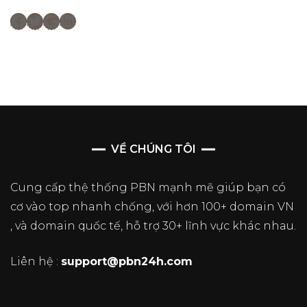
Facebook
Twitter
Google
LinkedIn
VỀ CHÚNG TÔI
Cung cấp thệ thống PBN mạnh mẽ giúp bạn có
cơ vào top nhanh chống, với hơn 100+ domain VN
, và domain quốc tế, hỗ trợ 30+ lĩnh vực khác nhau.
Liên hệ :
support@pbn24h.com