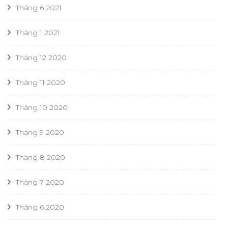
Tháng 6 2021
Tháng 1 2021
Tháng 12 2020
Tháng 11 2020
Tháng 10 2020
Tháng 9 2020
Tháng 8 2020
Tháng 7 2020
Tháng 6 2020