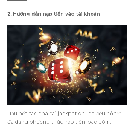
2. Hướng dẫn nạp tiền vào tài khoản
Hầu hết các nhà cái jackpot online đều hỗ trợ
đa dạng phương thức nạp tiền, bao gồm: