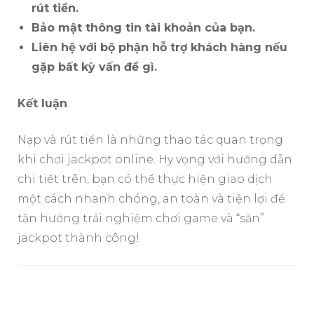
rút tiền.
Bảo mật thông tin tài khoản của bạn.
Liên hệ với bộ phận hỗ trợ khách hàng nếu
gặp bất kỳ vấn đề gì.
Kết luận
Nạp và rút tiền là những thao tác quan trọng
khi chơi jackpot online. Hy vọng với hướng dẫn
chi tiết trên, bạn có thể thực hiện giao dịch
một cách nhanh chóng, an toàn và tiện lợi để
tận hưởng trải nghiệm chơi game và “săn”
jackpot thành công!
Điều