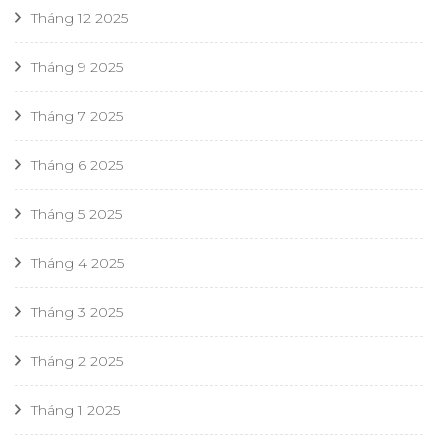
Tháng 12 2025
Tháng 9 2025
Tháng 7 2025
Tháng 6 2025
Tháng 5 2025
Tháng 4 2025
Tháng 3 2025
Tháng 2 2025
Tháng 1 2025