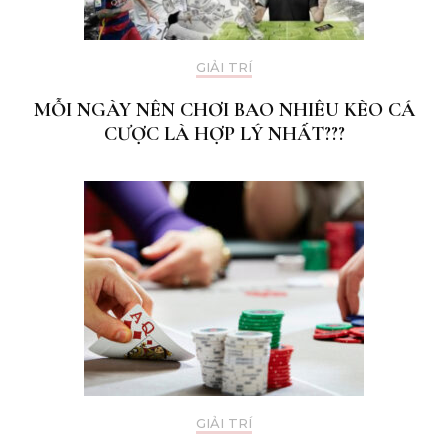
GIẢI TRÍ
MỖI NGÀY NÊN CHƠI BAO NHIÊU KÈO CÁ
CƯỢC LÀ HỢP LÝ NHẤT???
GIẢI TRÍ