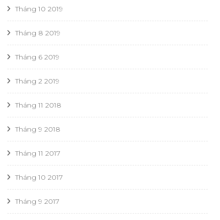
Tháng 10 2019
Tháng 8 2019
Tháng 6 2019
Tháng 2 2019
Tháng 11 2018
Tháng 9 2018
Tháng 11 2017
Tháng 10 2017
Tháng 9 2017