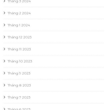
Tháng 3 2024
Tháng 2 2024
Tháng 1 2024
Tháng 12 2023
Tháng 11 2023
Tháng 10 2023
Tháng 9 2023
Tháng 8 2023
Tháng 7 2023
Tháng 6 2023