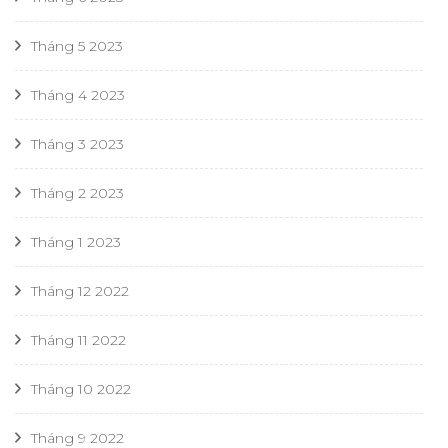
Tháng 5 2023
Tháng 4 2023
Tháng 3 2023
Tháng 2 2023
Tháng 1 2023
Tháng 12 2022
Tháng 11 2022
Tháng 10 2022
Tháng 9 2022