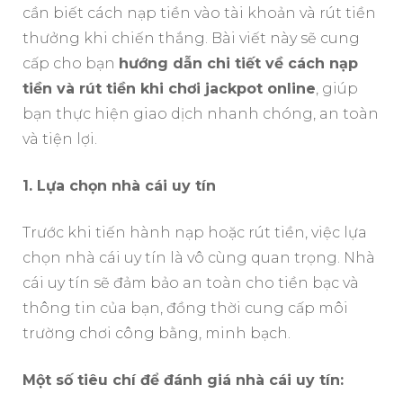
cần biết cách nạp tiền vào tài khoản và rút tiền
thưởng khi chiến thắng. Bài viết này sẽ cung
cấp cho bạn
hướng dẫn chi tiết về cách nạp
tiền và rút tiền khi chơi jackpot online
, giúp
bạn thực hiện giao dịch nhanh chóng, an toàn
và tiện lợi.
1. Lựa chọn nhà cái uy tín
Trước khi tiến hành nạp hoặc rút tiền, việc lựa
chọn nhà cái uy tín là vô cùng quan trọng. Nhà
cái uy tín sẽ đảm bảo an toàn cho tiền bạc và
thông tin của bạn, đồng thời cung cấp môi
trường chơi công bằng, minh bạch.
Một số tiêu chí để đánh giá nhà cái uy tín: