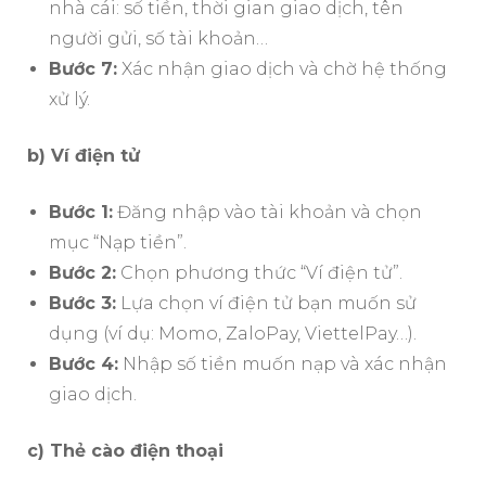
nhà cái: số tiền, thời gian giao dịch, tên
người gửi, số tài khoản…
Bước 7:
Xác nhận giao dịch và chờ hệ thống
xử lý.
b) Ví điện tử
Bước 1:
Đăng nhập vào tài khoản và chọn
mục “Nạp tiền”.
Bước 2:
Chọn phương thức “Ví điện tử”.
Bước 3:
Lựa chọn ví điện tử bạn muốn sử
dụng (ví dụ: Momo, ZaloPay, ViettelPay…).
Bước 4:
Nhập số tiền muốn nạp và xác nhận
giao dịch.
c) Thẻ cào điện thoại