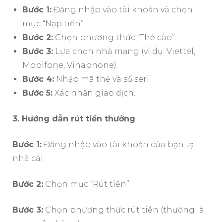
Bước 1:
Đăng nhập vào tài khoản và chọn
mục “Nạp tiền”.
Bước 2:
Chọn phương thức “Thẻ cào”.
Bước 3:
Lựa chọn nhà mạng (ví dụ: Viettel,
Mobifone, Vinaphone).
Bước 4:
Nhập mã thẻ và số seri.
Bước 5:
Xác nhận giao dịch.
3. Hướng dẫn rút tiền thưởng
Bước 1:
Đăng nhập vào tài khoản của bạn tại
nhà cái.
Bước 2:
Chọn mục “Rút tiền”.
Bước 3:
Chọn phương thức rút tiền (thường là