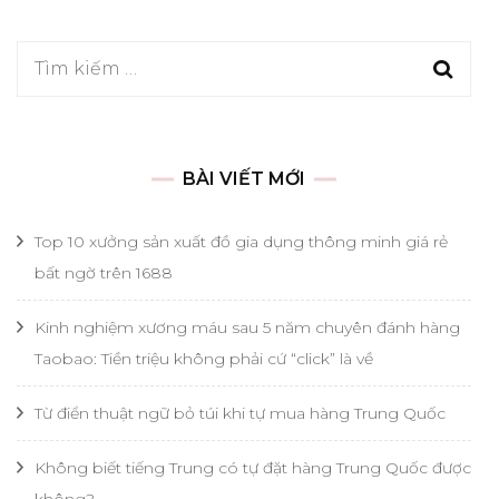
Tìm
kiếm
cho:
BÀI VIẾT MỚI
Top 10 xưởng sản xuất đồ gia dụng thông minh giá rẻ
bất ngờ trên 1688
Kinh nghiệm xương máu sau 5 năm chuyên đánh hàng
Taobao: Tiền triệu không phải cứ “click” là về
Từ điển thuật ngữ bỏ túi khi tự mua hàng Trung Quốc
Không biết tiếng Trung có tự đặt hàng Trung Quốc được
không?