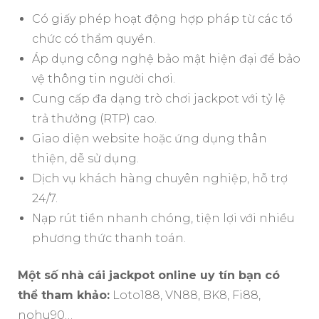
Có giấy phép hoạt động hợp pháp từ các tổ
chức có thẩm quyền.
Áp dụng công nghệ bảo mật hiện đại để bảo
vệ thông tin người chơi.
Cung cấp đa dạng trò chơi jackpot với tỷ lệ
trả thưởng (RTP) cao.
Giao diện website hoặc ứng dụng thân
thiện, dễ sử dụng.
Dịch vụ khách hàng chuyên nghiệp, hỗ trợ
24/7.
Nạp rút tiền nhanh chóng, tiện lợi với nhiều
phương thức thanh toán.
Một số nhà cái jackpot online uy tín bạn có
thể tham khảo:
Loto188, VN88, BK8, Fi88,
nohu90
…