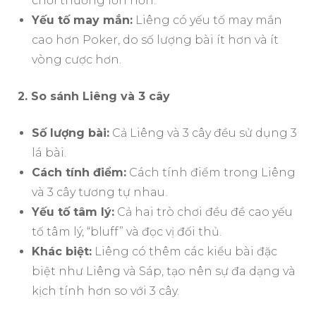
chơi thường lớn hơn.
Yếu tố may mắn:
Liêng có yếu tố may mắn
cao hơn Poker, do số lượng bài ít hơn và ít
vòng cược hơn.
2. So sánh Liêng và 3 cây
Số lượng bài:
Cả Liêng và 3 cây đều sử dụng 3
lá bài.
Cách tính điểm:
Cách tính điểm trong Liêng
và 3 cây tương tự nhau.
Yếu tố tâm lý:
Cả hai trò chơi đều đề cao yếu
tố tâm lý, “bluff” và đọc vị đối thủ.
Khác biệt:
Liêng có thêm các kiểu bài đặc
biệt như Liêng và Sáp, tạo nên sự đa dạng và
kịch tính hơn so với 3 cây.