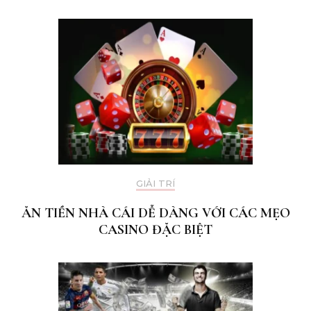
GIẢI TRÍ
ĂN TIỀN NHÀ CÁI DỄ DÀNG VỚI CÁC MẸO
CASINO ĐẶC BIỆT