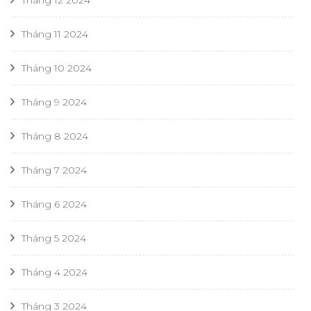
Tháng 12 2024
Tháng 11 2024
Tháng 10 2024
Tháng 9 2024
Tháng 8 2024
Tháng 7 2024
Tháng 6 2024
Tháng 5 2024
Tháng 4 2024
Tháng 3 2024