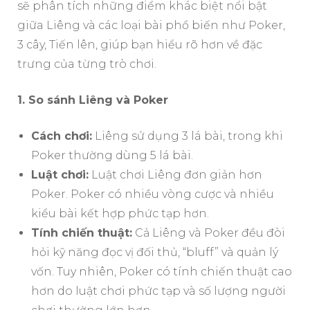
sẽ phân tích những điểm khác biệt nổi bật
giữa Liêng và các loại bài phổ biến như Poker,
3 cây, Tiến lên, giúp bạn hiểu rõ hơn về đặc
trưng của từng trò chơi.
1. So sánh Liêng và Poker
Cách chơi:
Liêng sử dụng 3 lá bài, trong khi
Poker thường dùng 5 lá bài.
Luật chơi:
Luật chơi Liêng đơn giản hơn
Poker. Poker có nhiều vòng cược và nhiều
kiểu bài kết hợp phức tạp hơn.
Tính chiến thuật:
Cả Liêng và Poker đều đòi
hỏi kỹ năng đọc vị đối thủ, “bluff” và quản lý
vốn. Tuy nhiên, Poker có tính chiến thuật cao
hơn do luật chơi phức tạp và số lượng người