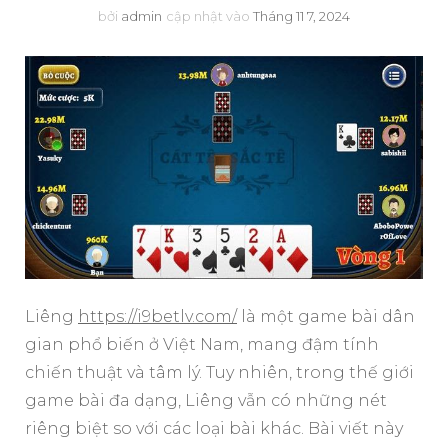
bởi
admin
cập nhật vào
Tháng 11 7, 2024
Liêng
https://i9betlv.com/
là một game bài dân
gian phổ biến ở Việt Nam, mang đậm tính
chiến thuật và tâm lý. Tuy nhiên, trong thế giới
game bài đa dạng, Liêng vẫn có những nét
riêng biệt so với các loại bài khác. Bài viết này