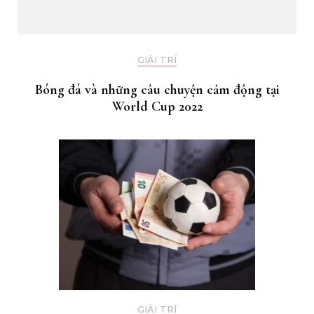
GIẢI TRÍ
Bóng đá và những câu chuyện cảm động tại
World Cup 2022
GIẢI TRÍ