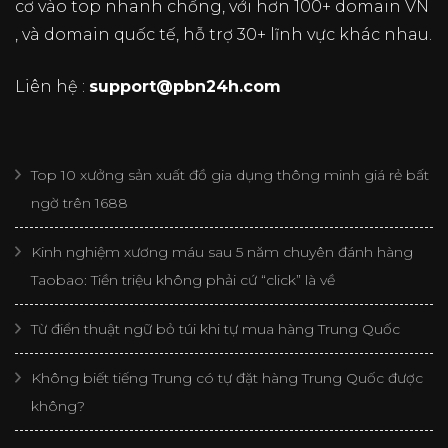
cơ vào top nhanh chống, với hơn 100+ domain VN
, và domain quốc tế, hỗ trợ 30+ lĩnh vực khác nhau.
Liên hệ :
support@pbn24h.com
Top 10 xưởng sản xuất đồ gia dụng thông minh giá rẻ bất
ngờ trên 1688
Kinh nghiệm xương máu sau 5 năm chuyên đánh hàng
Taobao: Tiền triệu không phải cứ “click” là về
Từ điển thuật ngữ bỏ túi khi tự mua hàng Trung Quốc
Không biết tiếng Trung có tự đặt hàng Trung Quốc được
không?