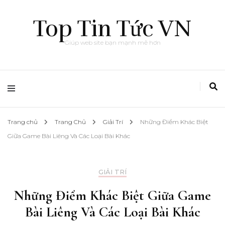
Top Tin Tức VN
Giúp web site bạn mạnh mẽ hơn
Trang chủ
Trang Chủ
Giải Trí
Những Điểm Khác Biệt
Giữa Game Bài Liêng Và Các Loại Bài Khác
GIẢI TRÍ
Những Điểm Khác Biệt Giữa Game
Bài Liêng Và Các Loại Bài Khác