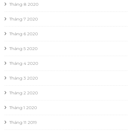
Tháng 8 2020
Tháng 7 2020
Tháng 6 2020
Tháng 5 2020
Tháng 4 2020
Tháng 3 2020
Tháng 2 2020
Tháng 1 2020
Tháng 11 2019