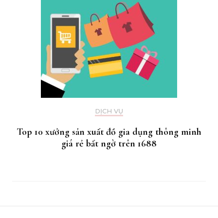
DỊCH VỤ
Top 10 xưởng sản xuất đồ gia dụng thông minh
giá rẻ bất ngờ trên 1688