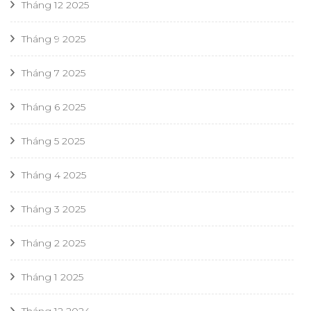
Tháng 12 2025
Tháng 9 2025
Tháng 7 2025
Tháng 6 2025
Tháng 5 2025
Tháng 4 2025
Tháng 3 2025
Tháng 2 2025
Tháng 1 2025