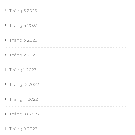
Tháng 5 2023
Tháng 4 2023
Tháng 3 2023
Tháng 2 2023
Tháng 1 2023
Tháng 12 2022
Tháng 11 2022
Tháng 10 2022
Tháng 9 2022