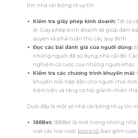
tìm nhà cái bóng rổ uy tín:
Kiểm tra giấy phép kinh doanh:
Tất cả c
lệ. Giấy phép kinh doanh sẽ giúp đảm bả
quyền và phải tuân thủ các quy định.
Đọc các bài đánh giá của người dùng:
Đ
những người đã sử dụng nhà cái đó. Các 
nghiệm cá cược của những người khác.
Kiểm tra các chương trình khuyến mãi:
C
khuyến mãi hấp dẫn cho người chơi mới.
kiệm tiền và tăng cơ hội giành chiến thắ
Dưới đây là một số nhà cái bóng rổ uy tín 
188Bet:
188Bet là một trong những nhà cá
loạt các loại cược
bóng rổ
, bao gồm cược 