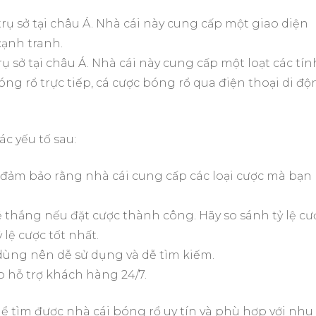
rụ sở tại châu Á. Nhà cái này cung cấp một giao diện
cạnh tranh.
ụ sở tại châu Á. Nhà cái này cung cấp một loạt các tín
ng rổ trực tiếp, cá cược bóng rổ qua điện thoại di độ
c yếu tố sau:
đảm bảo rằng nhà cái cung cấp các loại cược mà bạn
sẽ thắng nếu đặt cược thành công. Hãy so sánh tỷ lệ cư
lệ cược tốt nhất.
dùng nên dễ sử dụng và dễ tìm kiếm.
 hỗ trợ khách hàng 24/7.
hể tìm được nhà cái bóng rổ uy tín và phù hợp với nhu