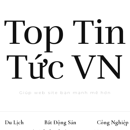
Top Tin
Tức VN
Giúp web site bạn mạnh mẽ hơn
Du Lịch
Bất Động Sản
Công Nghiệp