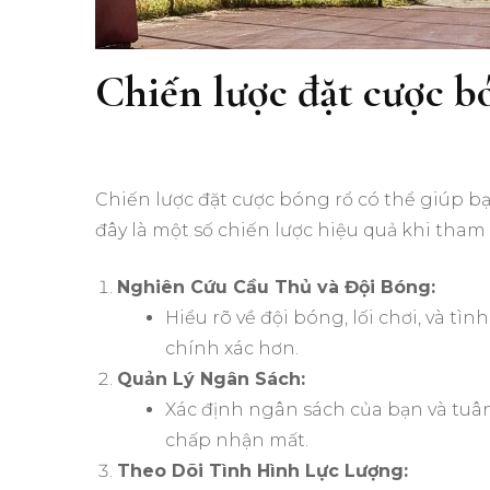
Chiến lược đặt cược b
Chiến lược đặt cược bóng rổ có thể giúp bạn
đây là một số chiến lược hiệu quả khi tham
Nghiên Cứu Cầu Thủ và Đội Bóng:
Hiểu rõ về đội bóng, lối chơi, và tì
chính xác hơn.
Quản Lý Ngân Sách:
Xác định ngân sách của bạn và tuân
chấp nhận mất.
Theo Dõi Tình Hình Lực Lượng: