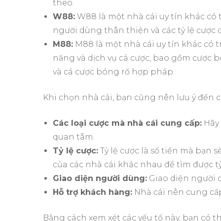
theo.
W88:
W88 là một nhà cái uy tín khác có t
người dùng thân thiện và các tỷ lệ cược 
M88:
M88 là một nhà cái uy tín khác có tr
năng và dịch vụ cá cược, bao gồm cược bó
và cá cược bóng rổ hợp pháp.
Khi chọn nhà cái, bạn cũng nên lưu ý đến cá
Các loại cược mà nhà cái cung cấp:
Hãy 
quan tâm.
Tỷ lệ cược:
Tỷ lệ cược là số tiền mà bạn 
của các nhà cái khác nhau để tìm được tỷ 
Giao diện người dùng:
Giao diện người 
Hỗ trợ khách hàng:
Nhà cái nên cung cấp
Bằng cách xem xét các yếu tố này, bạn có t