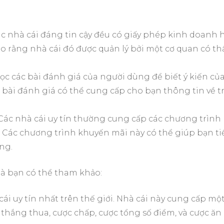
ác nhà cái đáng tin cậy đều có giấy phép kinh doanh 
o rằng nhà cái đó được quản lý bởi một cơ quan có t
ọc các bài đánh giá của người dùng để biết ý kiến củ
bài đánh giá có thể cung cấp cho bạn thông tin về tr
ác nhà cái uy tín thường cung cấp các chương trình
 Các chương trình khuyến mãi này có thể giúp bạn ti
ng.
mà bạn có thể tham khảo:
i uy tín nhất trên thế giới. Nhà cái này cung cấp mộ
thắng thua, cược chấp, cược tổng số điểm, và cược ăn