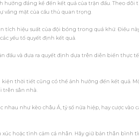
nh hưởng đáng kể đến kết quả của trận đấu. Theo dõi t
sự vắng mặt của cầu thủ quan trọng.
n tích hiệu suất của đội bóng trong quá khứ. Điều nà
các yếu tố quyết định kết quả.
ận đấu và đưa ra quyết định dựa trên diễn biến thực tế
u kiện thời tiết cũng có thể ảnh hưởng đến kết quả. M
i trên sân nhà.
c nhau như kèo châu Á, tỷ số nửa hiệp, hay cược vào c
 xúc hoặc tình cảm cá nhân. Hãy giữ bản thân bình t