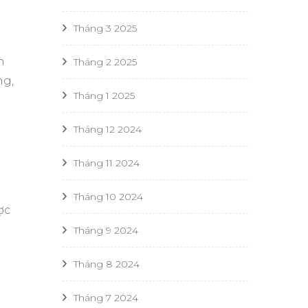
Tháng 3 2025
h
Tháng 2 2025
ng,
Tháng 1 2025
Tháng 12 2024
Tháng 11 2024
Tháng 10 2024
ợc
Tháng 9 2024
Tháng 8 2024
Tháng 7 2024