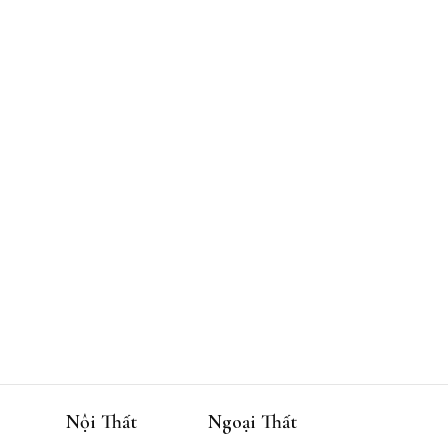
Nội Thất
Ngoại Thất