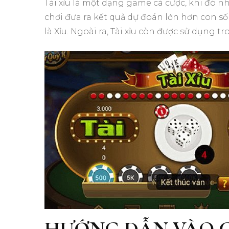
Tài xỉu là một dạng game cá cược, khi đó n
chơi đưa ra kết quả dự đoán lớn hơn con số 
là Xỉu. Ngoài ra, Tài xỉu còn được sử dụng 