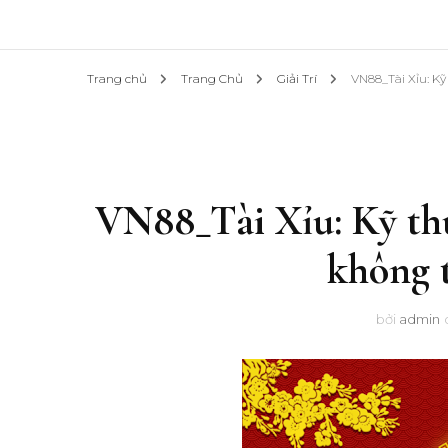
Trang chủ
Trang Chủ
Giải Trí
VN88_Tài Xỉu: K
VN88_Tài Xỉu: Kỹ th
không 
bởi
admin