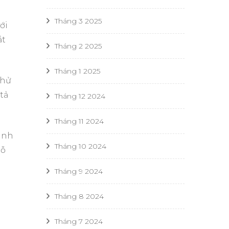
Tháng 3 2025
ới
ắt
Tháng 2 2025
Tháng 1 2025
thử
tả
Tháng 12 2024
Tháng 11 2024
hanh
Tháng 10 2024
hỗ
Tháng 9 2024
Tháng 8 2024
Tháng 7 2024