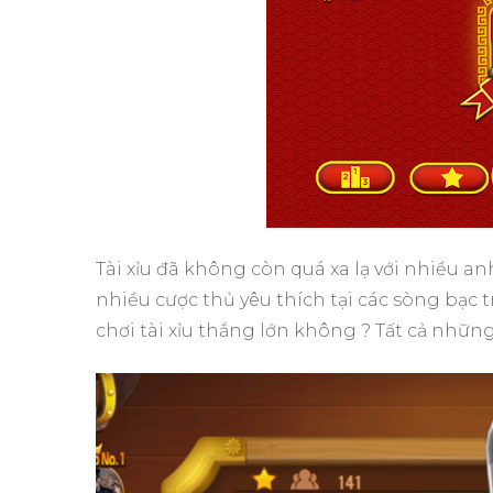
Tài xỉu đã không còn quá xa lạ với nhiều an
nhiều cược thủ yêu thích tại các sòng bạc tr
chơi tài xỉu thắng lớn không ? Tất cả những