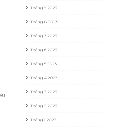
Tháng 9 2023
Tháng 8 2023
Tháng 7 2023
Tháng 6 2023
Tháng 5 2023
Tháng 4 2023
Tháng 3 2023
nếu
Tháng 2 2023
Tháng 1 2023