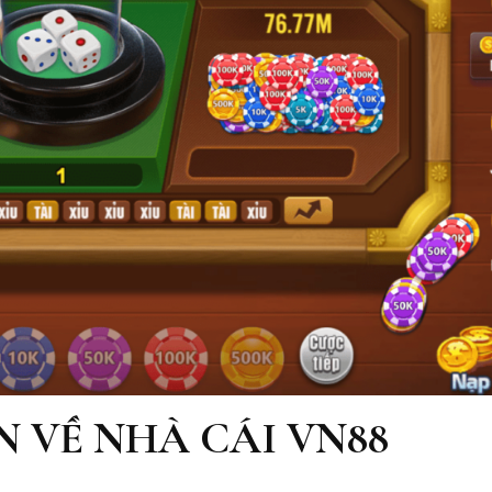
 VỀ NHÀ CÁI VN88