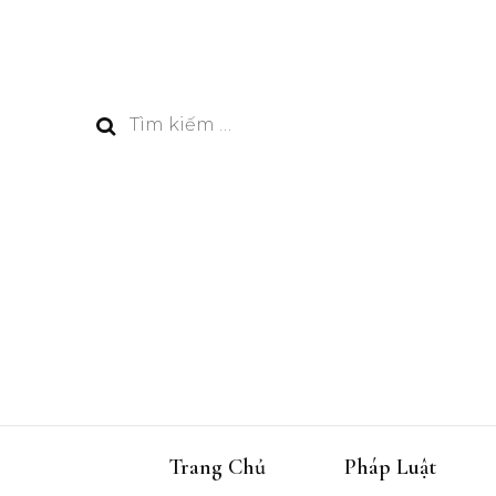
Tìm
kiếm
cho:
Trang Chủ
Pháp Luật