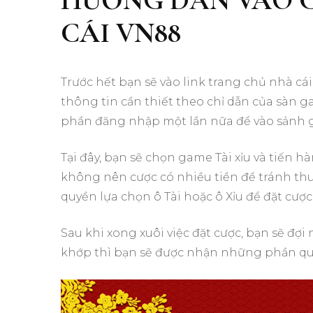
HƯỚNG DẪN VÀO C
CÁI VN88
Trước hết bạn sẽ vào link trang chủ nhà cá
thông tin cần thiết theo chỉ dẫn của sàn g
phần đăng nhập một lần nữa để vào sảnh 
Tại đây, bạn sẽ chọn game Tài xỉu và tiến h
không nên cược có nhiều tiền để tránh thua
quyền lựa chọn ô Tài hoặc ô Xỉu để đặt cược
Sau khi xong xuôi việc đặt cược, bạn sẽ đợi 
khớp thì bạn sẽ được nhận những phần qu