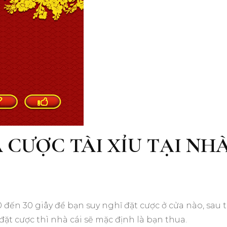
Á CƯỢC TÀI XỈU TẠI NH
 đến 30 giây để bạn suy nghĩ đặt cược ở cửa nào, sau 
ặt cược thì nhà cái sẽ mặc định là bạn thua.