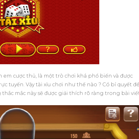
h em cược thủ, là một trò chơi khá phổ biến và được
ực tuyến. Vậy tài xỉu chơi như thế nào ? Có bí quyết đ
 thắc mắc này sẽ được giải thích rõ ràng trong bài viết