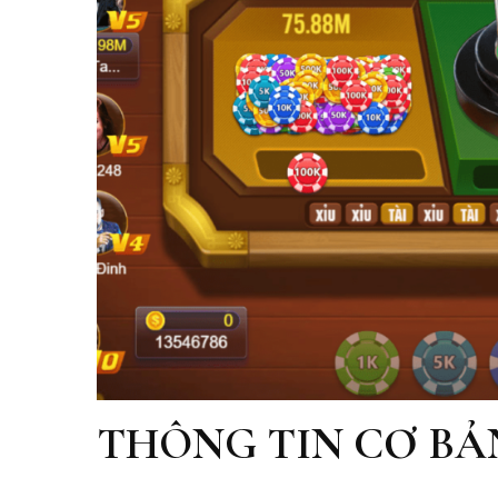
THÔNG TIN CƠ BẢN