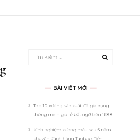
Tìm
ng
kiếm
cho:
BÀI VIẾT MỚI
Top 10 xưởng sản xuất đồ gia dụng
thông minh giá rẻ bất ngờ trên 1688
Kinh nghiệm xương máu sau 5 năm
chuyên đánh hàng Taobao: Tiền