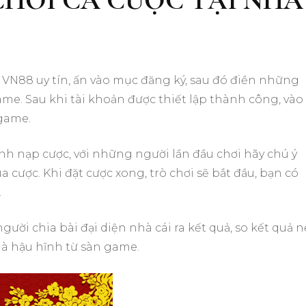
HƠI CÁ CƯỢC TẠI NHÀ
i VN88 uy tín, ấn vào mục đăng ký, sau đó điền những
ame. Sau khi tài khoản được thiết lập thành công, vào
game.
ành nạp cược, với những người lần đầu chơi hãy chú ý
 cược. Khi đặt cược xong, trò chơi sẽ bắt đầu, bạn có
.
người chia bài đại diện nhà cái ra kết quả, so kết quả 
à hậu hĩnh từ sàn game.