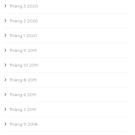
Tháng 3 2020
Tháng 2 2020
Tháng 1 2020
Tháng 11 2019
Tháng 10 2019
Tháng 8 2019
Tháng 6 2019
Tháng 2 2019
Tháng 11 2018