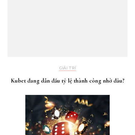
GIẢI TRÍ
Kubet đang dẫn đầu tỷ lệ thành công nhờ đâu?