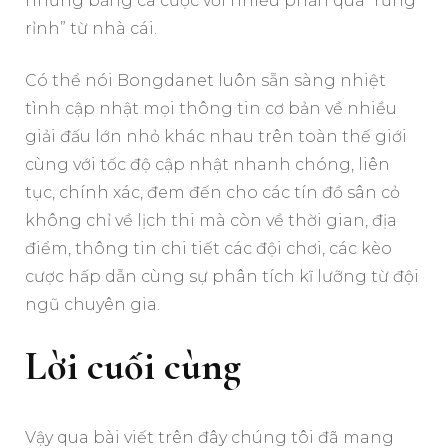
những bảng cá cược với nhiều phần quà “rủng
rỉnh” từ nhà cái.
Có thể nói Bongdanet luôn sẵn sàng nhiệt
tình cập nhật mọi thông tin cơ bản về nhiều
giải đấu lớn nhỏ khác nhau trên toàn thế giới
cùng với tốc độ cập nhật nhanh chóng, liên
tục, chính xác, đem đến cho các tín đồ sân cỏ
không chỉ về lịch thi mà còn về thời gian, địa
điểm, thông tin chi tiết các đội chơi, các kèo
cược hấp dẫn cùng sự phân tích kĩ lưỡng từ đội
ngũ chuyên gia.
Lời cuối cùng
Vậy qua bài viết trên đây chúng tôi đã mang