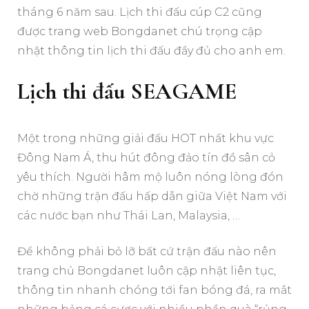
tháng 6 năm sau. Lịch thi đấu cúp C2 cũng
được trang web Bongdanet chú trọng cập
nhật thông tin lịch thi đấu đầy đủ cho anh em.
Lịch thi đấu SEAGAME
Một trong những giải đấu HOT nhất khu vực
Đông Nam Á, thu hút đông đảo tín đồ sân cỏ
yêu thích. Người hâm mộ luôn nóng lòng đón
chờ những trận đấu hấp dẫn giữa Việt Nam với
các nước bạn như Thái Lan, Malaysia, …
Để không phải bỏ lỡ bất cứ trận đấu nào nên
trang chủ Bongdanet luôn cập nhật liên tục,
thông tin nhanh chóng tới fan bóng đá, ra mắt