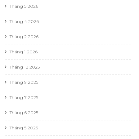
Tháng 5 2026
Tháng 4 2026
Tháng 2 2026
Tháng 1 2026
Tháng 12 2025
Tháng 9 2025
Tháng 7 2025
Tháng 6 2025
Tháng 5 2025