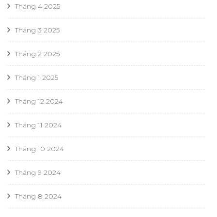
Tháng 4 2025
Tháng 3 2025
Tháng 2 2025
Tháng 1 2025
Tháng 12 2024
Tháng 11 2024
Tháng 10 2024
Tháng 9 2024
Tháng 8 2024