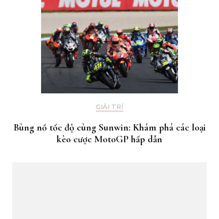
GIẢI TRÍ
Bùng nổ tốc độ cùng Sunwin: Khám phá các loại
kèo cược MotoGP hấp dẫn