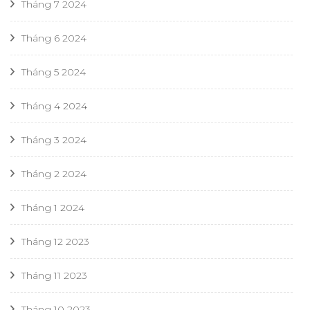
Tháng 7 2024
Tháng 6 2024
Tháng 5 2024
Tháng 4 2024
Tháng 3 2024
Tháng 2 2024
Tháng 1 2024
Tháng 12 2023
Tháng 11 2023
Tháng 10 2023