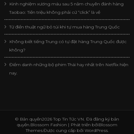
Kinh nghiệm xương máu sau 5 năm chuyên đánh hàng
Taobao: Tiền triệu không phải cứ “click” là về
Từ điển thuật ngữ bỏ túi khi tự mua hàng Trung Quốc
Không biết tiếng Trung có tự đặt hàng Trung Quốc được
không?
Điểm danh những bộ phim Thái hay nhất trên Netflix hiện
nay.
© Bản quyền2026
Top Tin Tức VN
. Đã đăng ký bản
quyền.
Blossom Fashion | Phát triển bởi
Blossom
Themes
.Được cung cấp bởi
WordPress
.