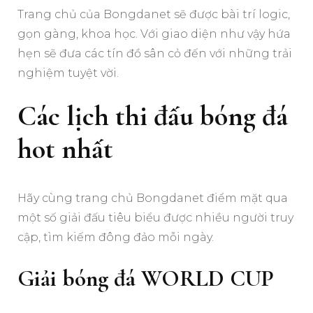
Trang chủ của Bongdanet sẽ được bài trí logic,
gọn gàng, khoa học. Với giao diện như vậy hứa
hẹn sẽ đưa các tín đồ sân cỏ đến với những trải
nghiệm tuyệt vời.
Các lịch thi đấu bóng đá
hot nhất
Hãy cùng trang chủ Bongdanet điểm mặt qua
một số giải đấu tiêu biểu được nhiều người truy
cập, tìm kiếm đông đảo mỗi ngày.
Giải bóng đá WORLD CUP