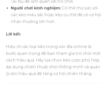
Tài Xỉu để làm quen với trò chơi.
Người chơi kinh nghiệm:
Có thể thử sức với
các kèo màu sắc hoặc kèo cụ thể để có cơ hội
nhận thưởng lớn hơn.
Lời kết:
Hiểu rõ các loại kèo trong xóc đĩa online là
bước quan trọng để bạn tham gia trò chơi một
cách hiệu quả. Hãy lựa chọn kèo cược phù hợp,
áp dụng chiến thuật chơi thông minh và quản
lý vốn hiệu quả để tăng cơ hội chiến thắng.
Điều
hướng