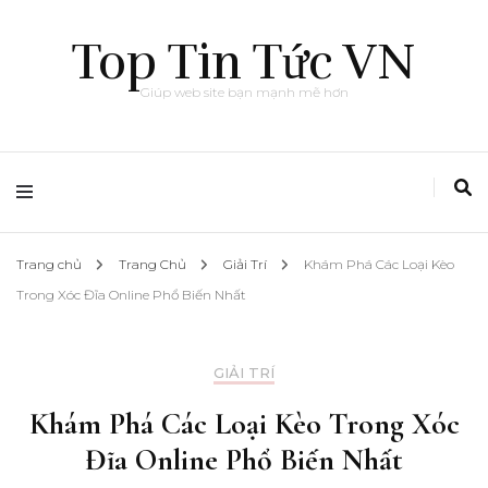
Top Tin Tức VN
Giúp web site bạn mạnh mẽ hơn
Trang chủ
Trang Chủ
Giải Trí
Khám Phá Các Loại Kèo
Trong Xóc Đĩa Online Phổ Biến Nhất
GIẢI TRÍ
Khám Phá Các Loại Kèo Trong Xóc
Đĩa Online Phổ Biến Nhất