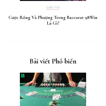
GIẢI TRÍ
Cược Rồng Và Phượng Trong Baccarat 98Win
Là Gì?
Bài viết Phổ biến