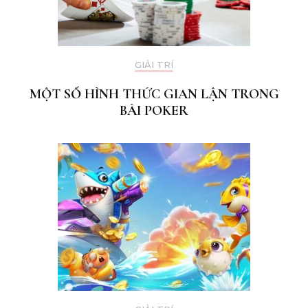
GIẢI TRÍ
MỘT SỐ HÌNH THỨC GIAN LẬN TRONG
BÀI POKER