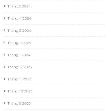
Tháng 5 2024
Tháng 4 2024
Tháng 3 2024
Tháng 2 2024
Tháng 1 2024
Tháng 12 2023
Tháng 11 2023
Tháng 10 2023
Tháng 9 2023