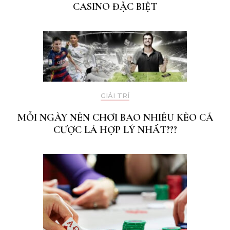
CASINO ĐẶC BIỆT
GIẢI TRÍ
MỖI NGÀY NÊN CHƠI BAO NHIÊU KÈO CÁ
CƯỢC LÀ HỢP LÝ NHẤT???