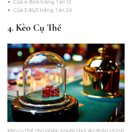
Cửa 4 đỏ/4 trắng: 1 ăn 12.
Cửa 3 đỏ/3 trắng: 1 ăn 2.6.
4. Kèo Cụ Thể
Kèo cụ thể cho phép người chơi dự đoán chính