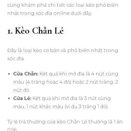
cùng khám phá chi tiết các loại kèo phổ biến
nhất trong xóc đĩa online dưới đây.
1. Kèo Chẵn Lẻ
Đây là loại kèo cơ bản và phổ biến nhất trong
xóc đĩa.
Cửa Chẵn:
Kết quả khi mở đĩa là 4 nút cùng
màu (4 trắng hoặc 4 đỏ) hoặc 2 nút trắng, 2
nút đỏ.
Cửa Lẻ:
Kết quả khi mở đĩa là 3 nút cùng
màu, 1 nút khác màu (ví dụ 3 trắng 1 đỏ).
Tỷ lệ trả thưởng của kèo Chẵn Lẻ thường là 1 ăn
0.96.