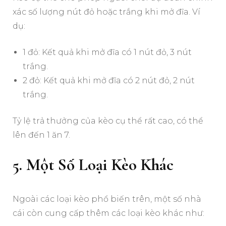
xác số lượng nút đỏ hoặc trắng khi mở đĩa. Ví
dụ:
1 đỏ: Kết quả khi mở đĩa có 1 nút đỏ, 3 nút
trắng.
2 đỏ: Kết quả khi mở đĩa có 2 nút đỏ, 2 nút
trắng.
Tỷ lệ trả thưởng của kèo cụ thể rất cao, có thể
lên đến 1 ăn 7.
5. Một Số Loại Kèo Khác
Ngoài các loại kèo phổ biến trên, một số nhà
cái còn cung cấp thêm các loại kèo khác như: