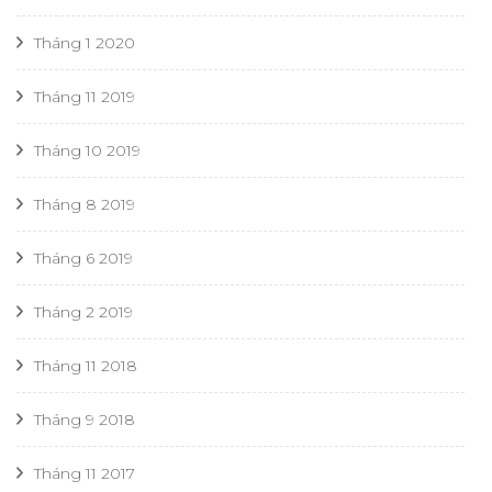
Tháng 1 2020
Tháng 11 2019
Tháng 10 2019
Tháng 8 2019
Tháng 6 2019
Tháng 2 2019
Tháng 11 2018
Tháng 9 2018
Tháng 11 2017