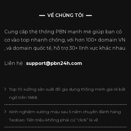
VỀ CHÚNG TÔI
Cung cấp thệ thống PBN mạnh mẽ giúp bạn có
cơ vào top nhanh chống, với hơn 100+ domain VN
, và domain quốc tế, hỗ trợ 30+ lĩnh vực khác nhau.
Liên hệ :
support@pbn24h.com
Top 10 xưởng sản xuất đồ gia dụng thông minh giá rẻ bất
ngờ trên 1688
Kinh nghiệm xương máu sau 5 năm chuyên đánh hàng
Taobao: Tiền triệu không phải cứ “click” là về