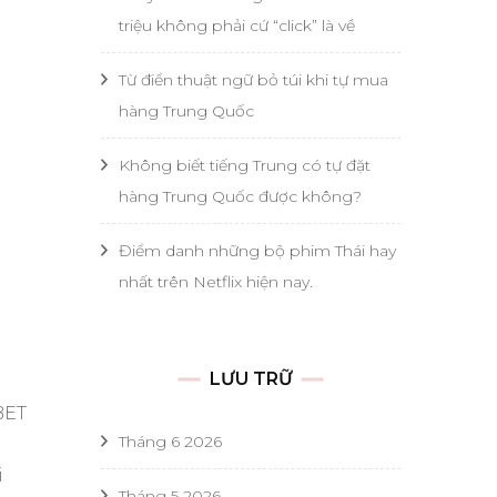
triệu không phải cứ “click” là về
Từ điển thuật ngữ bỏ túi khi tự mua
hàng Trung Quốc
Không biết tiếng Trung có tự đặt
hàng Trung Quốc được không?
Điểm danh những bộ phim Thái hay
nhất trên Netflix hiện nay.
LƯU TRỮ
BET
Tháng 6 2026
i
Tháng 5 2026