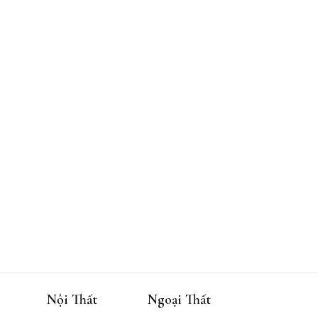
Nội Thất
Ngoại Thất