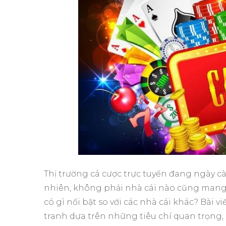
Thị trường cá cược trực tuyến đang ngày càn
nhiên, không phải nhà cái nào cũng mang đ
có gì nổi bật so với các nhà cái khác? Bài vi
tranh dựa trên những tiêu chí quan trọng,