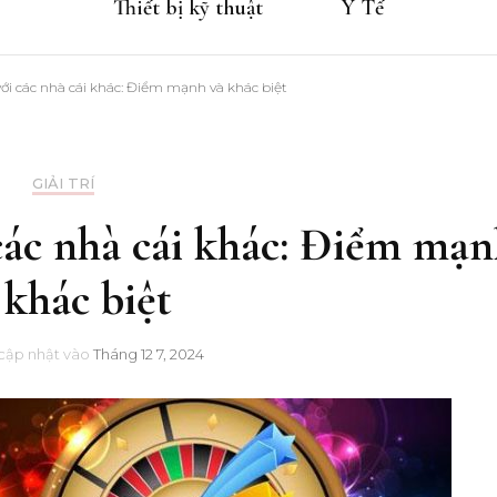
Thiết bị kỹ thuật
Y Tế
ới các nhà cái khác: Điểm mạnh và khác biệt
GIẢI TRÍ
ác nhà cái khác: Điểm mạn
 khác biệt
cập nhật vào
Tháng 12 7, 2024