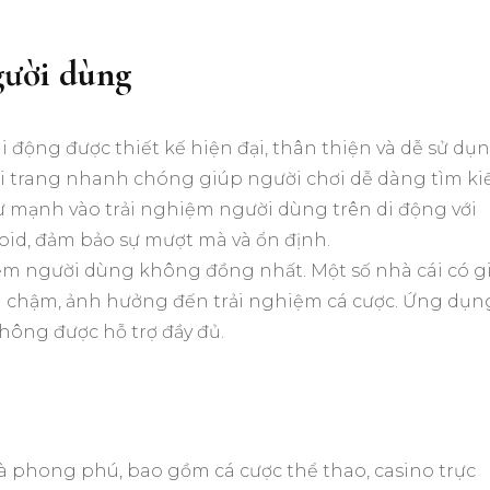
gười dùng
 động được thiết kế hiện đại, thân thiện và dễ sử dụn
 tải trang nhanh chóng giúp người chơi dễ dàng tìm k
ư mạnh vào trải nghiệm người dùng trên di động với
oid, đảm bảo sự mượt mà và ổn định.
iệm người dùng không đồng nhất. Một số nhà cái có g
rang chậm, ảnh hưởng đến trải nghiệm cá cược. Ứng dụn
hông được hỗ trợ đầy đủ.
à phong phú, bao gồm cá cược thể thao, casino trực