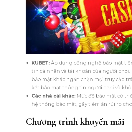
KUBET:
Áp dụng công nghệ bảo mật tiên
tin cá nhân và tài khoản của người chơi.
bảo mật khác ngăn chặn mọi truy cập tr
kết bảo mật thông tin người chơi và khô
Các nhà cái khác:
Mức độ bảo mật có thể
hệ thống bảo mật, gây tiềm ẩn rủi ro cho
Chương trình khuyến mãi