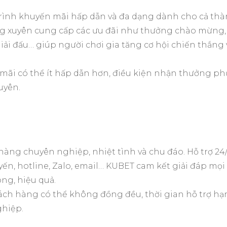
trình khuyến mãi hấp dẫn và đa dạng dành cho cả th
ng xuyên cung cấp các ưu đãi như thưởng chào mừng,
giải đấu… giúp người chơi gia tăng cơ hội chiến thắng 
ãi có thể ít hấp dẫn hơn, điều kiện nhận thưởng ph
uyên.
àng chuyên nghiệp, nhiệt tình và chu đáo. Hỗ trợ 24
yến, hotline, Zalo, email… KUBET cam kết giải đáp mọi
ng, hiệu quả.
ách hàng có thể không đồng đều, thời gian hỗ trợ hạ
ghiệp.