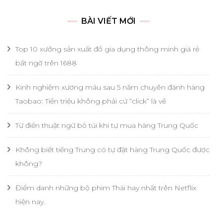
BÀI VIẾT MỚI
Top 10 xưởng sản xuất đồ gia dụng thông minh giá rẻ
bất ngờ trên 1688
Kinh nghiệm xương máu sau 5 năm chuyên đánh hàng
Taobao: Tiền triệu không phải cứ “click” là về
Từ điển thuật ngữ bỏ túi khi tự mua hàng Trung Quốc
Không biết tiếng Trung có tự đặt hàng Trung Quốc được
không?
Điểm danh những bộ phim Thái hay nhất trên Netflix
hiện nay.