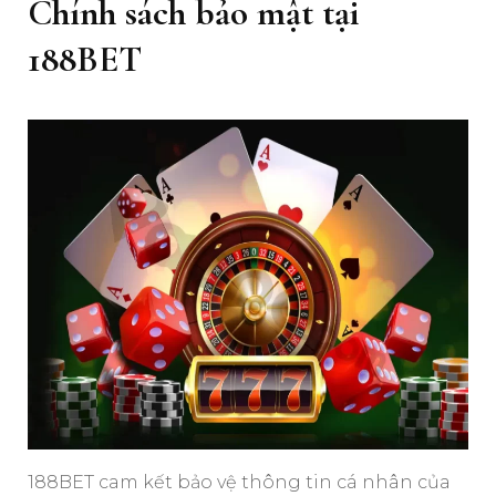
Chính sách bảo mật tại
188BET
188BET cam kết bảo vệ thông tin cá nhân của