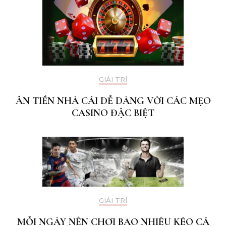
GIẢI TRÍ
ĂN TIỀN NHÀ CÁI DỄ DÀNG VỚI CÁC MẸO
CASINO ĐẶC BIỆT
GIẢI TRÍ
MỖI NGÀY NÊN CHƠI BAO NHIÊU KÈO CÁ