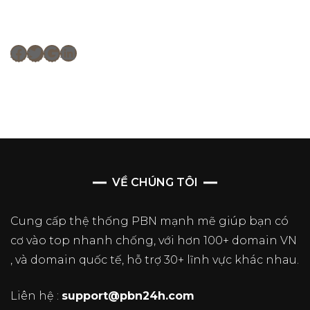
Facebook
Twitter
Google
LinkedIn
VỀ CHÚNG TÔI
Cung cấp thệ thống PBN mạnh mẽ giúp bạn có
cơ vào top nhanh chống, với hơn 100+ domain VN
, và domain quốc tế, hỗ trợ 30+ lĩnh vực khác nhau.
Liên hệ :
support@pbn24h.com