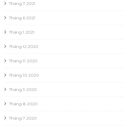
Tháng 7 2021
Tháng 6 2021
Tháng 1 2021
Tháng 12 2020
Tháng 11 2020
Tháng 10 2020
Tháng 9 2020
Tháng 8 2020
Tháng 7 2020