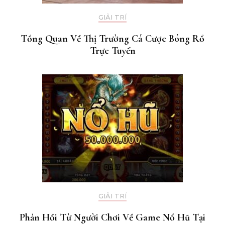
GIẢI TRÍ
Tổng Quan Về Thị Trường Cá Cược Bóng Rổ
Trực Tuyến
GIẢI TRÍ
Phản Hồi Từ Người Chơi Về Game Nổ Hũ Tại