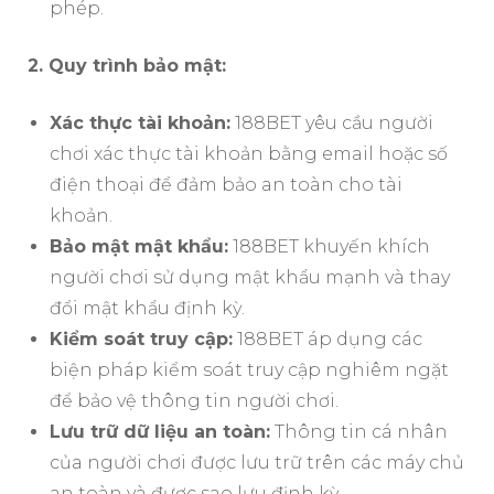
phép.
2. Quy trình bảo mật:
Xác thực tài khoản:
188BET yêu cầu người
chơi xác thực tài khoản bằng email hoặc số
điện thoại để đảm bảo an toàn cho tài
khoản.
Bảo mật mật khẩu:
188BET khuyến khích
người chơi sử dụng mật khẩu mạnh và thay
đổi mật khẩu định kỳ.
Kiểm soát truy cập:
188BET áp dụng các
biện pháp kiểm soát truy cập nghiêm ngặt
để bảo vệ thông tin người chơi.
Lưu trữ dữ liệu an toàn:
Thông tin cá nhân
của người chơi được lưu trữ trên các máy chủ
an toàn và được sao lưu định kỳ.