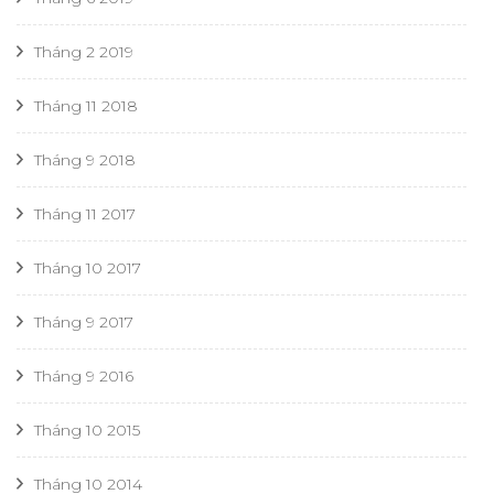
Tháng 2 2019
Tháng 11 2018
Tháng 9 2018
Tháng 11 2017
Tháng 10 2017
Tháng 9 2017
Tháng 9 2016
Tháng 10 2015
Tháng 10 2014