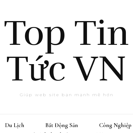
Top Tin
Tức VN
Giúp web site bạn mạnh mẽ hơn
Du Lịch
Bất Động Sản
Công Nghiệp