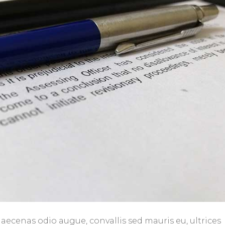
aecenas odio augue, convallis sed mauris eu, ultrices