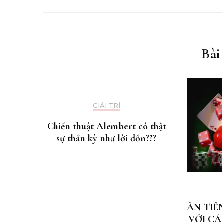
Bài
GIẢI TRÍ
Chiến thuật Alembert có thật
sự thần kỳ như lời đồn???
ĂN TIỀ
VỚI CÁ