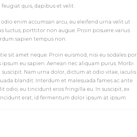
 feugiat quis, dapibus et velit.
, odio enim accumsan arcu, eu eleifend urna velit ut
us luctus, porttitor non augue. Proin posuere varius
nterdum sapien tempus non.
estie sit amet neque. Proin euismod, nisi eu sodales por
rpis ipsum eu sapien. Aenean nec aliquam purus. Morbi
 suscipit. Nam urna dolor, dictum at odio vitae, iaculis
esuada blandit. Interdum et malesuada fames ac ante
t odio, eu tincidunt eros fringilla eu. In suscipit, ex
ncidunt erat, id fermentum dolor ipsum at ipsum.