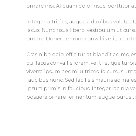
ornare nisi. Aliquam dolor risus, porttitor at
Integer ultricies, augue a dapibus volutpat
lacus. Nunc risus libero, vestibulum ut curs
ornare. Donec tempor convallis elit, ac i
Cras nibh odio, efficitur at blandit ac, mol
dui lacus convallis lorem, vel tristique tu
viverra ipsum nec mi ultrices, id cursus urna
faucibus nunc. Sed facilisis mauris ac mal
ipsum primis in faucibus. Integer lacinia veli
posuere ornare fermentum, augue purus ti
Điều
hướng