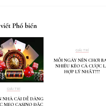
 viết Phổ biến
GIẢI TRÍ
MỖI NGÀY NÊN CHƠI B
NHIÊU KÈO CÁ CƯỢC 
HỢP LÝ NHẤT???
GIẢI TRÍ
N NHÀ CÁI DỄ DÀNG
C MẸO CASINO ĐẶC