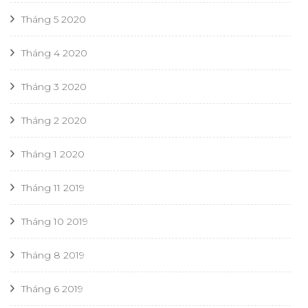
Tháng 5 2020
Tháng 4 2020
Tháng 3 2020
Tháng 2 2020
Tháng 1 2020
Tháng 11 2019
Tháng 10 2019
Tháng 8 2019
Tháng 6 2019