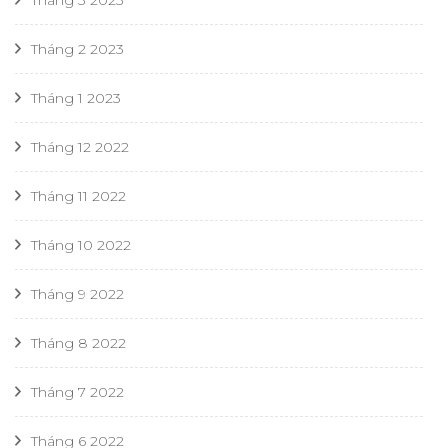
Tháng 3 2023
Tháng 2 2023
Tháng 1 2023
Tháng 12 2022
Tháng 11 2022
Tháng 10 2022
Tháng 9 2022
Tháng 8 2022
Tháng 7 2022
Tháng 6 2022