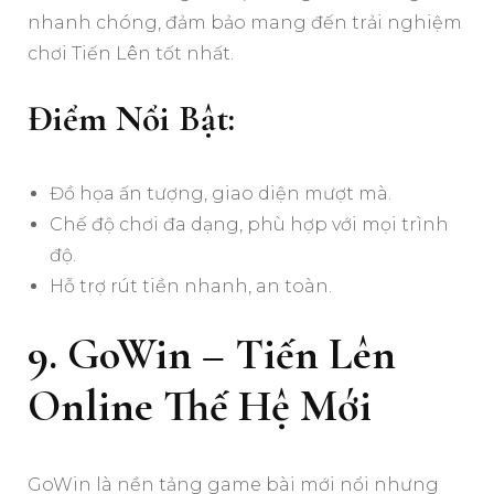
nhanh chóng, đảm bảo mang đến trải nghiệm
chơi Tiến Lên tốt nhất.
Điểm Nổi Bật:
Đồ họa ấn tượng, giao diện mượt mà.
Chế độ chơi đa dạng, phù hợp với mọi trình
độ.
Hỗ trợ rút tiền nhanh, an toàn.
9.
GoWin – Tiến Lên
Online Thế Hệ Mới
GoWin là nền tảng game bài mới nổi nhưng