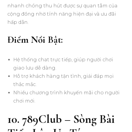
nhanh chóng thu hút được sự quan tâm của
cộng đồng nhờ tính năng hiện đại và ưu đãi
hấp dẫn.
Điểm Nổi Bật:
Hệ thống chat trực tiếp, giúp người chơi
giao lưu dễ dàng.
Hỗ trợ khách hàng tận tình, giải đáp mọi
thắc mắc.
Nhiều chương trình khuyến mãi cho người
chơi mới.
10.
789Club – Sòng Bài