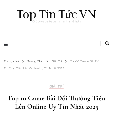
Top Tin Tức VN
Giúp web site bạn mạnh mẽ hơn
Trang chủ
Trang Chủ
Giải Trí
Top 10 Game Bài Đổi
Thưởng Tiến Lên Online Uy Tín Nhất 2025
GIẢI TRÍ
Top 10 Game Bài Đổi Thưởng Tiến
Lên Online Uy Tín Nhất 2025