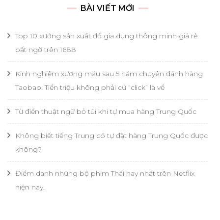
BÀI VIẾT MỚI
Top 10 xưởng sản xuất đồ gia dụng thông minh giá rẻ
bất ngờ trên 1688
Kinh nghiệm xương máu sau 5 năm chuyên đánh hàng
Taobao: Tiền triệu không phải cứ “click” là về
Từ điển thuật ngữ bỏ túi khi tự mua hàng Trung Quốc
Không biết tiếng Trung có tự đặt hàng Trung Quốc được
không?
Điểm danh những bộ phim Thái hay nhất trên Netflix
hiện nay.