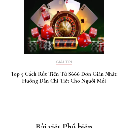
GIẢI TRÍ
Top 5 Cách Rút Tiền Từ S666 Đơn Giản Nhất:
Hướng Dẫn Chi Tiết Cho Người Mới
Bài viết Phổ biến