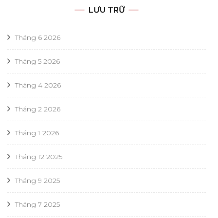
LƯU TRỮ
Tháng 6 2026
Tháng 5 2026
Tháng 4 2026
Tháng 2 2026
Tháng 1 2026
Tháng 12 2025
Tháng 9 2025
Tháng 7 2025