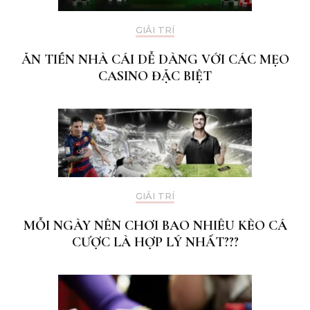
GIẢI TRÍ
ĂN TIỀN NHÀ CÁI DỄ DÀNG VỚI CÁC MẸO
CASINO ĐẶC BIỆT
GIẢI TRÍ
MỖI NGÀY NÊN CHƠI BAO NHIÊU KÈO CÁ
CƯỢC LÀ HỢP LÝ NHẤT???