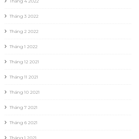
Tháng 4 2022
Tháng 3 2022
Tháng 2 2022
Tháng 1 2022
Tháng 12 2021
Tháng 11 2021
Tháng 10 2021
Tháng 7 2021
Tháng 6 2021
Tháng 1 2021