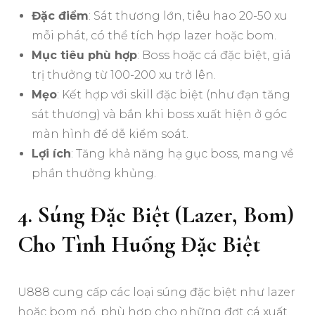
Đặc điểm
: Sát thương lớn, tiêu hao 20-50 xu
mỗi phát, có thể tích hợp lazer hoặc bom.
Mục tiêu phù hợp
: Boss hoặc cá đặc biệt, giá
trị thưởng từ 100-200 xu trở lên.
Mẹo
: Kết hợp với skill đặc biệt (như đạn tăng
sát thương) và bắn khi boss xuất hiện ở góc
màn hình để dễ kiểm soát.
Lợi ích
: Tăng khả năng hạ gục boss, mang về
phần thưởng khủng.
4. Súng Đặc Biệt (Lazer, Bom)
Cho Tình Huống Đặc Biệt
U888 cung cấp các loại súng đặc biệt như lazer
hoặc bom nổ, phù hợp cho những đợt cá xuất