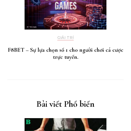
GIẢI TRÍ
F8BET – Sự lựa chọn số 1 cho người chơi cá cược
trực tuyến.
Bài viết Phổ biến