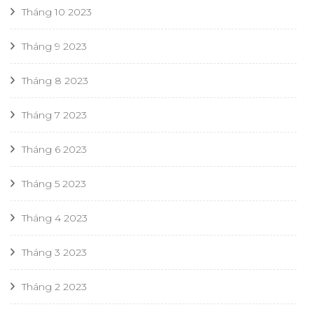
Tháng 10 2023
Tháng 9 2023
Tháng 8 2023
Tháng 7 2023
Tháng 6 2023
Tháng 5 2023
Tháng 4 2023
Tháng 3 2023
Tháng 2 2023