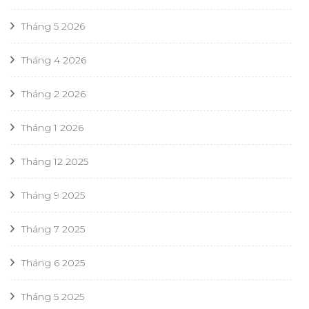
Tháng 5 2026
Tháng 4 2026
Tháng 2 2026
Tháng 1 2026
Tháng 12 2025
Tháng 9 2025
Tháng 7 2025
Tháng 6 2025
Tháng 5 2025