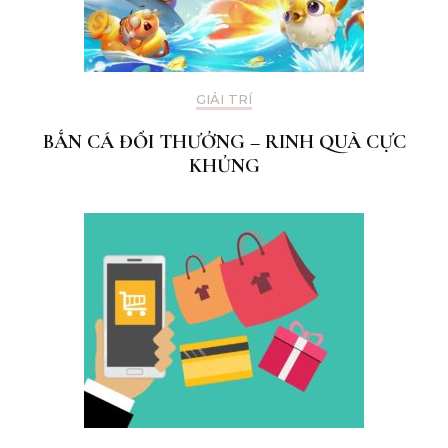
GIẢI TRÍ
BẮN CÁ ĐỔI THƯỞNG – RINH QUÀ CỰC
KHỦNG