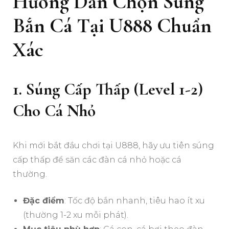
Hướng Dẫn Chọn Súng
Bắn Cá Tại U888 Chuẩn
Xác
1. Súng Cấp Thấp (Level 1-2)
Cho Cá Nhỏ
Khi mới bắt đầu chơi tại U888, hãy ưu tiên súng
cấp thấp để săn các đàn cá nhỏ hoặc cá
thường.
Đặc điểm
: Tốc độ bắn nhanh, tiêu hao ít xu
(thường 1-2 xu mỗi phát).