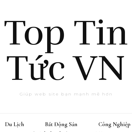
Top Tin
Tức VN
Giúp web site bạn mạnh mẽ hơn
Du Lịch
Bất Động Sản
Công Nghiệp