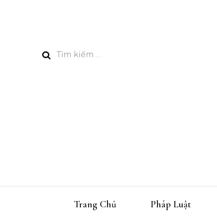
Tìm
kiếm
cho:
Trang Chủ
Pháp Luật