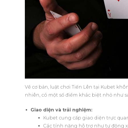
Về cơ bản, luật chơi Tiến Lên tại Kubet khôn
nhiên, có một số điểm khác biệt nhỏ như s
Giao diện và trải nghiệm:
Kubet cung cấp giao diện trực quan
Các tính năng hỗ trợ như tự động x