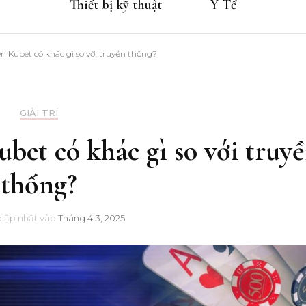
Thiết bị kỹ thuật
Y Tế
ên Kubet có khác gì so với truyền thống?
GIẢI TRÍ
bet có khác gì so với truy
thống?
cập nhật vào
Tháng 4 3, 2025