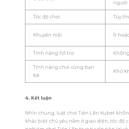
người 
Tốc độ chơi
Tùy th
Khuyến mãi
Ít hoặ
Tính năng hỗ trợ
Không
Tính năng chơi cùng bạn
Khó k
bè
4. Kết luận
Nhìn chung, luật chơi Tiến Lên Kubet không
khác biệt chủ yếu nằm ở giao diện, tốc độ 