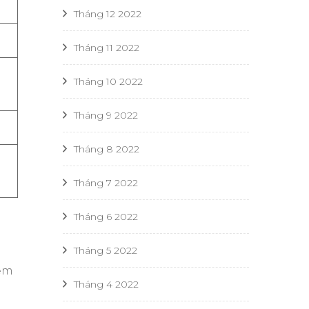
Tháng 12 2022
Tháng 11 2022
Tháng 10 2022
Tháng 9 2022
Tháng 8 2022
Tháng 7 2022
Tháng 6 2022
Tháng 5 2022
iểm
Tháng 4 2022