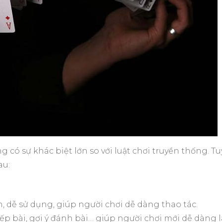
g có sự khác biệt lớn so với luật chơi truyền thống. Tu
au:
, dễ sử dụng, giúp người chơi dễ dàng thao tác.
ếp bài, gợi ý đánh bài… giúp người chơi mới dễ dàng 