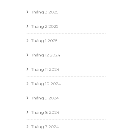
Tháng 3 2025
Tháng 2 2025
Tháng 1 2025
Tháng 12 2024
Tháng 11 2024
Tháng 10 2024
Tháng 9 2024
Tháng 8 2024
Tháng 7 2024