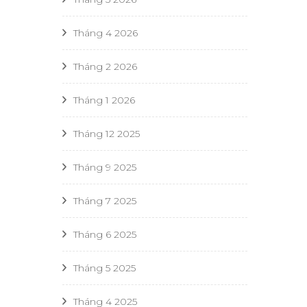
Tháng 4 2026
Tháng 2 2026
Tháng 1 2026
Tháng 12 2025
Tháng 9 2025
Tháng 7 2025
Tháng 6 2025
Tháng 5 2025
Tháng 4 2025