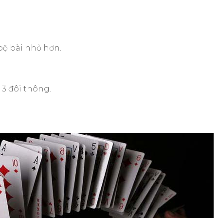
bộ bài nhỏ hơn.
 3 đôi thông.