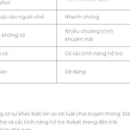
chơi
uộc vào người chơi
Nhanh chóng
Nhiều chương trình
c không có
khuyến mãi
 có
Có các tính năng hỗ trợ
hăn
Dễ dàng
 có sự khác biệt lớn so với luật chơi truyền thống. Đ
chơi và các tính năng hỗ trợ. Kubet mang đến trải