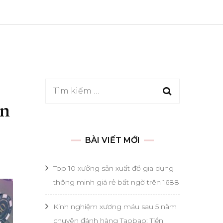
Tìm
ền
kiếm
cho:
BÀI VIẾT MỚI
Top 10 xưởng sản xuất đồ gia dụng
thông minh giá rẻ bất ngờ trên 1688
Kinh nghiệm xương máu sau 5 năm
chuyên đánh hàng Taobao: Tiền