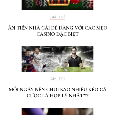
GIẢI TRÍ
ĂN TIỀN NHÀ CÁI DỄ DÀNG VỚI CÁC MẸO
CASINO ĐẶC BIỆT
GIẢI TRÍ
MỖI NGÀY NÊN CHƠI BAO NHIÊU KÈO CÁ
CƯỢC LÀ HỢP LÝ NHẤT???