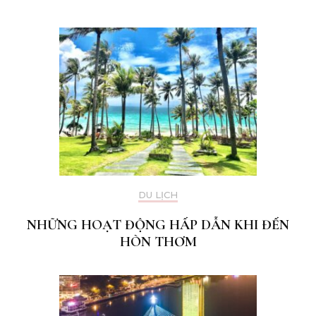
DU LỊCH
NHỮNG HOẠT ĐỘNG HẤP DẪN KHI ĐẾN
HÒN THƠM