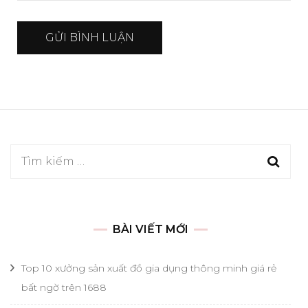
Tìm
kiếm
cho:
BÀI VIẾT MỚI
Top 10 xưởng sản xuất đồ gia dụng thông minh giá rẻ
bất ngờ trên 1688