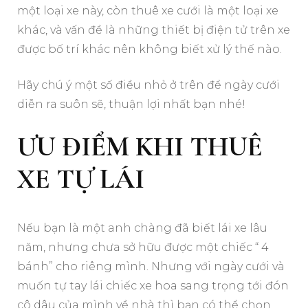
một loại xe này, còn thuê xe cưới là một loại xe
khác, và vấn đề là những thiết bị điện tử trên xe
được bố trí khác nên không biết xử lý thế nào.
Hãy chú ý một số điều nhỏ ở trên để ngày cưới
diễn ra suôn sẽ, thuận lợi nhất bạn nhé!
ƯU ĐIỂM KHI THUÊ
XE TỰ LÁI
Nếu bạn là một anh chàng đã biết lái xe lâu
năm, nhưng chưa sở hữu được một chiếc “ 4
bánh” cho riêng mình. Nhưng với ngày cưới và
muốn tự tay lái chiếc xe hoa sang trọng tới đón
cô dâu của mình về nhà thì bạn có thể chọn