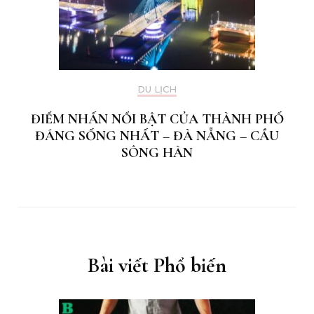
DU LỊCH
ĐIỂM NHẤN NỔI BẬT CỦA THÀNH PHỐ
ĐÁNG SỐNG NHẤT – ĐÀ NẴNG – CẦU
SÔNG HÀN
Bài viết Phổ biến