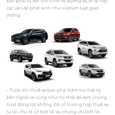
bạn phải tự lên lịch trình về đướng xá, đi lại hay
các vấn đề phát sinh như vi phạm luật giao
thông.
– Trước khi thuê xe bạn phải kiểm tra thật kỹ
bên ngoài xe cũng như nội thất để xem chúng
hoạt động tốt không. Đã có trường hợp thuê xe
tự lái, chú rể có biết lái xe nhưng chỉ biết lái