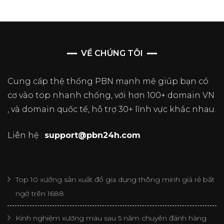
VỀ CHÚNG TÔI
Cung cấp thệ thống PBN mạnh mẽ giúp bạn có
cơ vào top nhanh chống, với hơn 100+ domain VN
, và domain quốc tế, hỗ trợ 30+ lĩnh vực khác nhau.
Liên hệ :
support@pbn24h.com
Top 10 xưởng sản xuất đồ gia dụng thông minh giá rẻ bất
ngờ trên 1688
Kinh nghiệm xương máu sau 5 năm chuyên đánh hàng