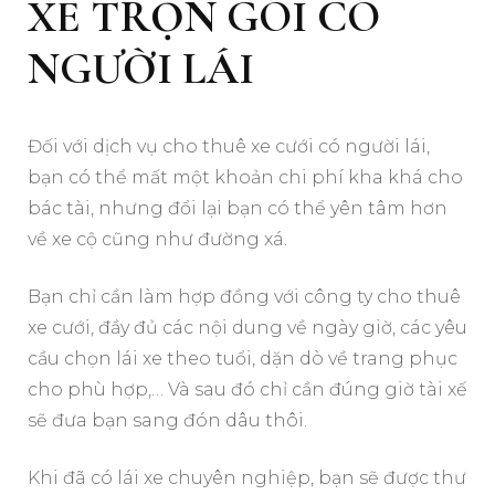
XE TRỌN GÓI CÓ
NGƯỜI LÁI
Đối với dịch vụ cho thuê xe cưới có người lái,
bạn có thể mất một khoản chi phí kha khá cho
bác tài, nhưng đổi lại bạn có thể yên tâm hơn
về xe cộ cũng như đường xá.
Bạn chỉ cần làm hợp đồng với công ty cho thuê
xe cưới, đầy đủ các nội dung về ngày giờ, các yêu
cầu chọn lái xe theo tuổi, dặn dò về trang phục
cho phù hợp,… Và sau đó chỉ cần đúng giờ tài xế
sẽ đưa bạn sang đón dâu thôi.
Khi đã có lái xe chuyên nghiệp, bạn sẽ được thư