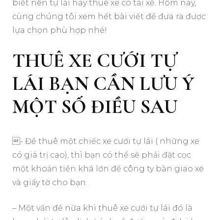
biết nên tự lái hay thuê xe có tài xế. Hôm nay,
cùng chúng tôi xem hết bài viết để đưa ra được
lựa chọn phù hợp nhé!
THUÊ XE CƯỚI TỰ
LÁI BẠN CẦN LƯU Ý
MỘT SỐ ĐIỀU SAU
- Để thuê một chiếc xe cưới tự lái ( những xe
có giá trị cao), thì bạn có thể sẽ phải đặt cọc
một khoản tiền khá lớn để công ty bàn giao xe
và giấy tờ cho bạn.
– Một vấn đề nữa khi thuê xe cưới tự lái đó là