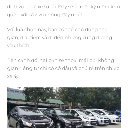
dịch vụ thuê xe tự lái. Đây sẽ là một kỷ niệm khó
quên với cả 2 vợ chồng đấy nhé!
Với lựa chọn này, bạn có thể chủ động thời
gian, địa điểm và đi đến những cung đường
yêu thích.
Bên cạnh đó, hai bạn sẽ thoải mái bởi không
gian riêng tư chỉ có cô dâu và chú rể trên chiếc
xe ấy.