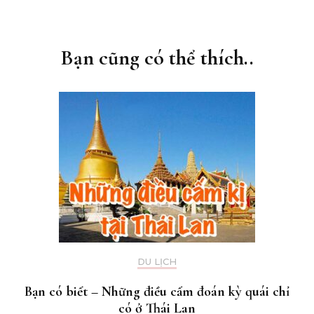
Điều
hướng
bài
Bạn cũng có thể thích..
viết
DU LỊCH
Bạn có biết – Những điều cấm đoán kỳ quái chỉ
có ở Thái Lan