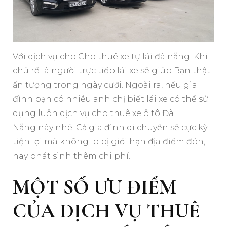
Với dịch vụ cho
Cho thuê xe tự lái đà nẵng
. Khi
chú rể là người trực tiếp lái xe sẽ giúp Bạn thật
ấn tượng trong ngày cưới. Ngoài ra, nếu gia
đình bạn có nhiều anh chị biết lái xe có thể sử
dụng luôn dịch vụ
cho thuê xe ô tô Đà
Nẵng
này nhé. Cả gia đình di chuyển sẽ cực kỳ
tiện lợi mà không lo bị giới hạn địa điểm đón,
hay phát sinh thêm chi phí.
MỘT SỐ ƯU ĐIỂM
CỦA DỊCH VỤ THUÊ