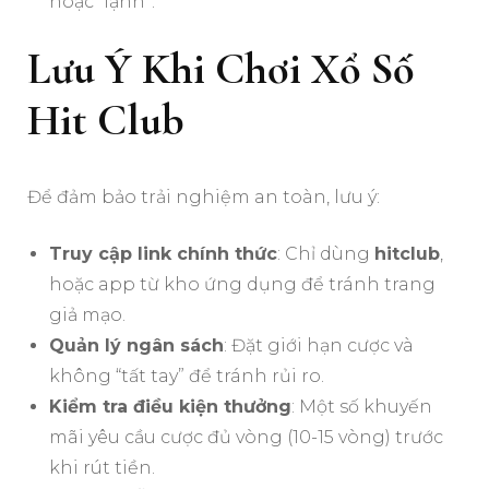
hoặc “lạnh”.
Lưu Ý Khi Chơi Xổ Số
Hit Club
Để đảm bảo trải nghiệm an toàn, lưu ý:
Truy cập link chính thức
: Chỉ dùng
hitclub
,
hoặc app từ kho ứng dụng để tránh trang
giả mạo.
Quản lý ngân sách
: Đặt giới hạn cược và
không “tất tay” để tránh rủi ro.
Kiểm tra điều kiện thưởng
: Một số khuyến
mãi yêu cầu cược đủ vòng (10-15 vòng) trước
khi rút tiền.