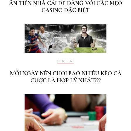
ĂN TIỀN NHÀ CÁI DỄ DÀNG VỚI CÁC MẸO
CASINO ĐẶC BIỆT
GIẢI TRÍ
MỖI NGÀY NÊN CHƠI BAO NHIÊU KÈO CÁ
CƯỢC LÀ HỢP LÝ NHẤT???