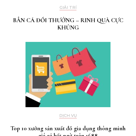
GIẢI TRÍ
BẮN CÁ ĐỔI THƯỞNG – RINH QUÀ CỰC
KHỦNG
DỊCH VỤ
Top 10 xưởng sản xuất đồ gia dụng thông minh
giá rẻ bất ngờ trên 1688