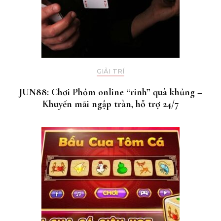
GIẢI TRÍ
JUN88: Chơi Phỏm online “rinh” quà khủng –
Khuyến mãi ngập tràn, hỗ trợ 24/7