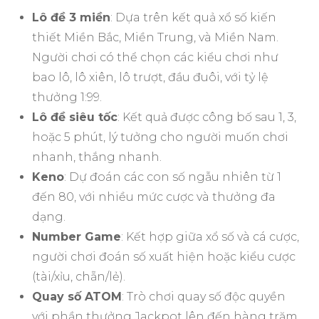
Lô đề 3 miền
: Dựa trên kết quả xổ số kiến
thiết Miền Bắc, Miền Trung, và Miền Nam.
Người chơi có thể chọn các kiểu chơi như
bao lô, lô xiên, lô trượt, đầu đuôi, với tỷ lệ
thưởng 1:99.
Lô đề siêu tốc
: Kết quả được công bố sau 1, 3,
hoặc 5 phút, lý tưởng cho người muốn chơi
nhanh, thắng nhanh.
Keno
: Dự đoán các con số ngẫu nhiên từ 1
đến 80, với nhiều mức cược và thưởng đa
dạng.
Number Game
: Kết hợp giữa xổ số và cá cược,
người chơi đoán số xuất hiện hoặc kiểu cược
(tài/xỉu, chẵn/lẻ).
Quay số ATOM
: Trò chơi quay số độc quyền
với phần thưởng Jackpot lên đến hàng trăm