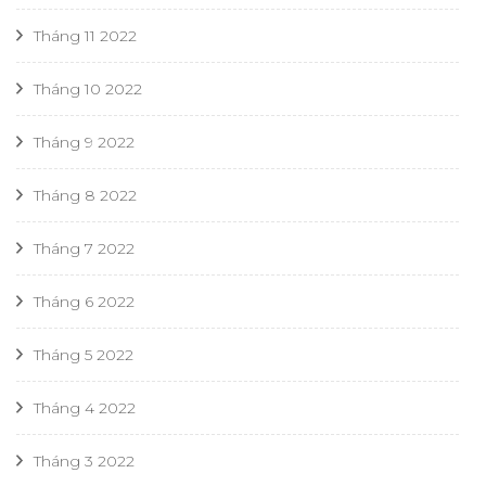
Tháng 11 2022
Tháng 10 2022
Tháng 9 2022
Tháng 8 2022
Tháng 7 2022
Tháng 6 2022
Tháng 5 2022
Tháng 4 2022
Tháng 3 2022