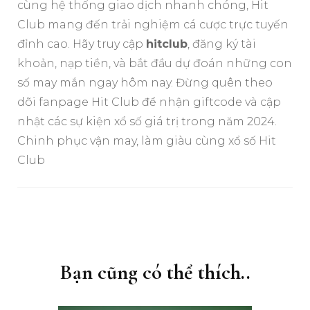
cùng hệ thống giao dịch nhanh chóng, Hit
Club mang đến trải nghiệm cá cược trực tuyến
đỉnh cao. Hãy truy cập
hitclub
, đăng ký tài
khoản, nạp tiền, và bắt đầu dự đoán những con
số may mắn ngay hôm nay. Đừng quên theo
dõi fanpage Hit Club để nhận giftcode và cập
nhật các sự kiện xổ số giá trị trong năm 2024.
Chinh phục vận may, làm giàu cùng xổ số Hit
Club
Điều
hướng
bài
Bạn cũng có thể thích..
viết