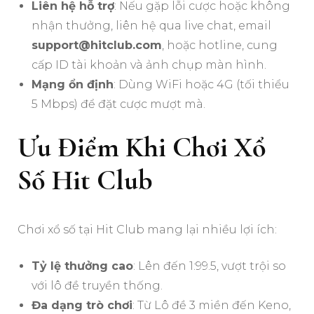
Liên hệ hỗ trợ
: Nếu gặp lỗi cược hoặc không
nhận thưởng, liên hệ qua live chat, email
support@hitclub.com
, hoặc hotline, cung
cấp ID tài khoản và ảnh chụp màn hình.
Mạng ổn định
: Dùng WiFi hoặc 4G (tối thiểu
5 Mbps) để đặt cược mượt mà.
Ưu Điểm Khi Chơi Xổ
Số Hit Club
Chơi xổ số tại Hit Club mang lại nhiều lợi ích:
Tỷ lệ thưởng cao
: Lên đến 1:99.5, vượt trội so
với lô đề truyền thống.
Đa dạng trò chơi
: Từ Lô đề 3 miền đến Keno,