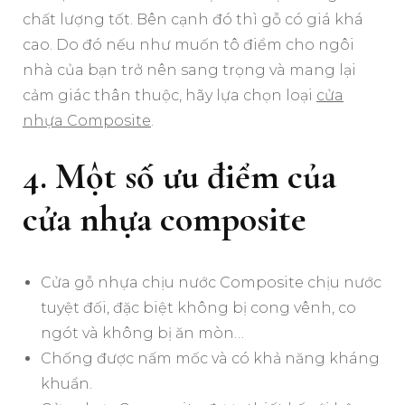
chất lượng tốt. Bên cạnh đó thì gỗ có giá khá
cao. Do đó nếu như muốn tô điểm cho ngôi
nhà của bạn trở nên sang trọng và mang lại
cảm giác thân thuộc, hãy lựa chọn loại
cửa
nhựa Composite
.
4. Một số ưu điểm của
cửa nhựa composite
Cửa gỗ nhựa chịu nước Composite chịu nước
tuyệt đối, đặc biệt không bị cong vênh, co
ngót và không bị ăn mòn…
Chống được nấm mốc và có khả năng kháng
khuẩn.