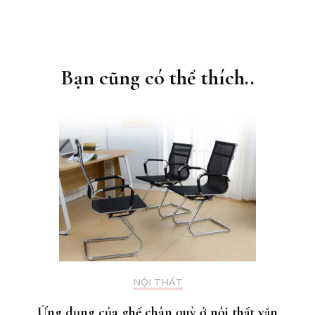
Điều
hướng
bài
Bạn cũng có thể thích..
viết
NỘI THẤT
Ứng dụng của ghế chân quỳ ở nội thất văn