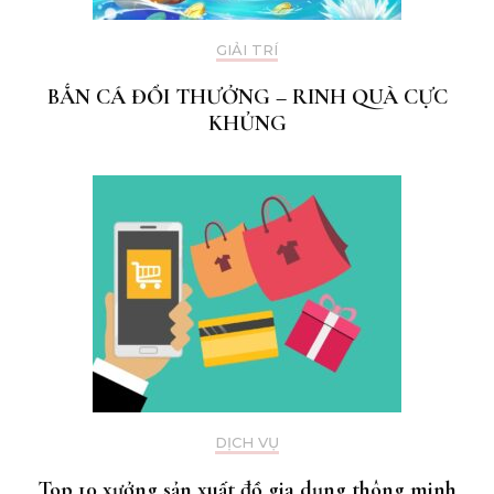
GIẢI TRÍ
BẮN CÁ ĐỔI THƯỞNG – RINH QUÀ CỰC
KHỦNG
DỊCH VỤ
Top 10 xưởng sản xuất đồ gia dụng thông minh