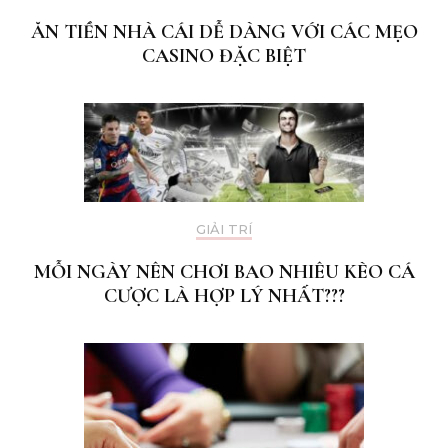
ĂN TIỀN NHÀ CÁI DỄ DÀNG VỚI CÁC MẸO
CASINO ĐẶC BIỆT
GIẢI TRÍ
MỖI NGÀY NÊN CHƠI BAO NHIÊU KÈO CÁ
CƯỢC LÀ HỢP LÝ NHẤT???