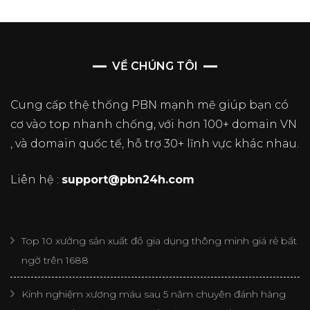
VỀ CHÚNG TÔI
Cung cấp thệ thống PBN mạnh mẽ giúp bạn có
cơ vào top nhanh chống, với hơn 100+ domain VN
, và domain quốc tế, hỗ trợ 30+ lĩnh vực khác nhau.
Liên hệ :
support@pbn24h.com
Top 10 xưởng sản xuất đồ gia dụng thông minh giá rẻ bất
ngờ trên 1688
Kinh nghiệm xương máu sau 5 năm chuyên đánh hàng