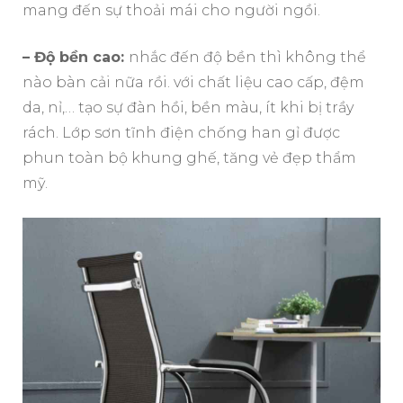
mang đến sự thoải mái cho người ngồi.
– Độ bền cao:
nhắc đến độ bền thì không thể
nào bàn cải nữa rồi. với chất liệu cao cấp, đệm
da, nỉ,… tạo sự đàn hồi, bền màu, ít khi bị trầy
rách. Lớp sơn tĩnh điện chống han gỉ được
phun toàn bộ khung ghế, tăng vẻ đẹp thẩm
mỹ.