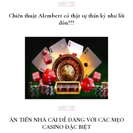
GIẢI TRÍ
Chiến thuật Alembert có thật sự thần kỳ như lời
đồn???
GIẢI TRÍ
ĂN TIỀN NHÀ CÁI DỄ DÀNG VỚI CÁC MẸO
CASINO ĐẶC BIỆT