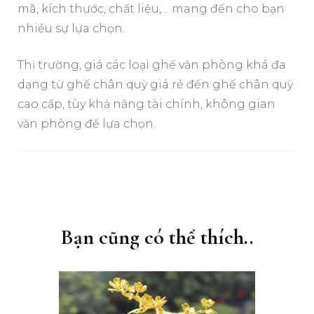
mã, kích thước, chất liệu,… mang đến cho bạn
nhiều sự lựa chọn.
Thị trường, giá các loại ghế văn phòng khá đa
dạng từ ghế chân quỳ giá rẻ đến ghế chân quỳ
cao cấp, tùy khả năng tài chính, không gian
văn phòng để lựa chọn.
Điều
hướng
bài
Bạn cũng có thể thích..
viết