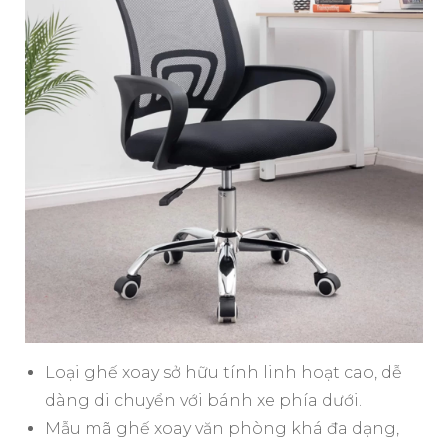
Loại ghế xoay sở hữu tính linh hoạt cao, dễ
dàng di chuyển với bánh xe phía dưới.
Mẫu mã ghế xoay văn phòng khá đa dạng,