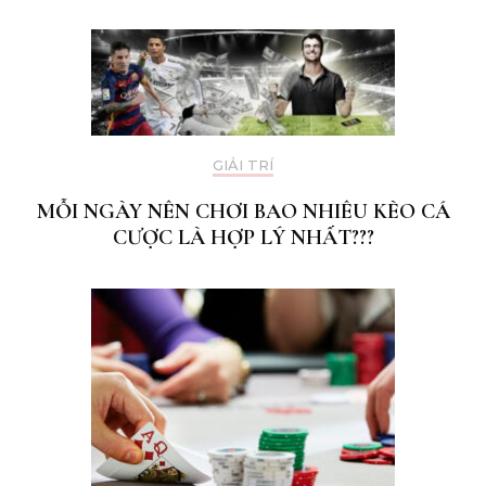
GIẢI TRÍ
MỖI NGÀY NÊN CHƠI BAO NHIÊU KÈO CÁ
CƯỢC LÀ HỢP LÝ NHẤT???