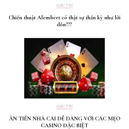
GIẢI TRÍ
Chiến thuật Alembert có thật sự thần kỳ như lời
đồn???
GIẢI TRÍ
ĂN TIỀN NHÀ CÁI DỄ DÀNG VỚI CÁC MẸO
CASINO ĐẶC BIỆT