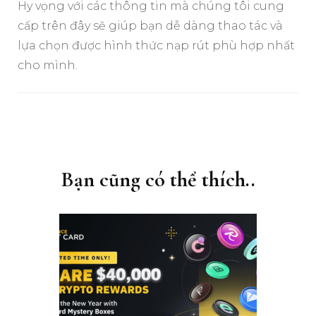
Hy vọng với các thông tin mà chúng tôi cung
cấp trên đây sẽ giúp bạn dễ dàng thao tác và
lựa chọn được hình thức nạp rút phù hợp nhất
cho mình.
Điều
hướng
bài
Bạn cũng có thể thích..
viết