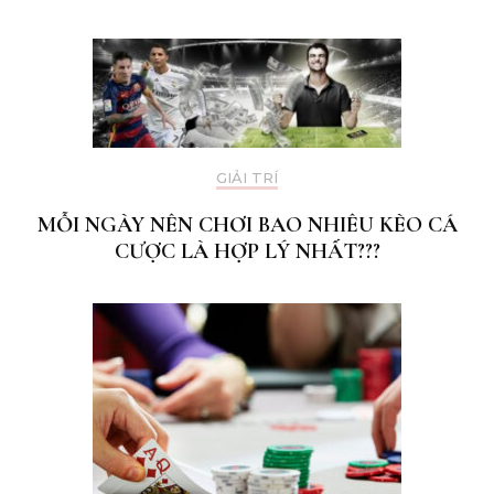
GIẢI TRÍ
MỖI NGÀY NÊN CHƠI BAO NHIÊU KÈO CÁ
CƯỢC LÀ HỢP LÝ NHẤT???