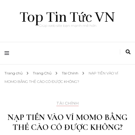
Top Tin Tức VN
Giúp web site bạn mạnh mẽ hơn
Trang chủ
Trang Chủ
Tài Chính
NẠP TIỀN VÀO VÍ
MOMO BẰNG THẺ CÀO CÓ ĐƯỢC KHÔNG?
TÀI CHÍNH
NẠP TIỀN VÀO VÍ MOMO BẰNG
THẺ CÀO CÓ ĐƯỢC KHÔNG?