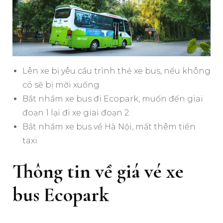
Lên xe bị yêu cầu trình thẻ xe bus, nếu không
có sẽ bị mời xuống
Bắt nhầm xe bus đi Ecopark, muốn đến giai
đoạn 1 lại đi xe giai đoạn 2
Bắt nhầm xe bus về Hà Nội, mất thêm tiền
taxi
Thông tin về giá vé xe
bus Ecopark