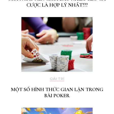
CƯỢC LÀ HỢP LÝ NHẤT???
GIẢI TRÍ
MỘT SỐ HÌNH THỨC GIAN LẬN TRONG
BÀI POKER