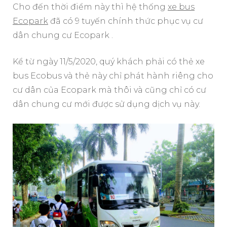
Cho đến thời điểm này thì hệ thống
xe bus
Ecopark
đã có 9 tuyến chính thức phục vụ cư
dân chung cư Ecopark .
Kể từ ngày 11/5/2020, quý khách phải có thẻ xe
bus Ecobus và thẻ này chỉ phát hành riêng cho
cư dân của Ecopark mà thôi và cũng chỉ có cư
dân chung cư mới được sử dụng dịch vụ này.