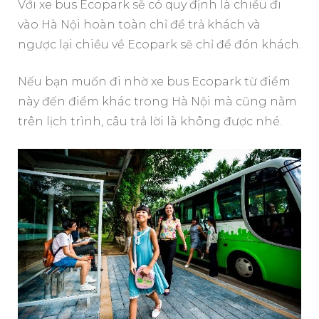
Với xe bus Ecopark sẽ có quy định là chiều đi
vào Hà Nội hoàn toàn chỉ để trả khách và
ngược lại chiều về Ecopark sẽ chỉ để đón khách.
Nếu bạn muốn đi nhờ xe bus Ecopark từ điểm
này đến điểm khác trong Hà Nội mà cũng nằm
trên lịch trình, câu trả lời là không được nhé.