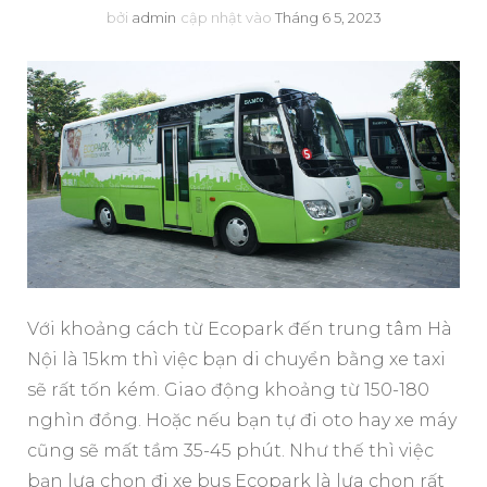
bởi
admin
cập nhật vào
Tháng 6 5, 2023
Với khoảng cách từ Ecopark đến trung tâm Hà
Nội là 15km thì việc bạn di chuyển bằng xe taxi
sẽ rất tốn kém. Giao động khoảng từ 150-180
nghìn đồng. Hoặc nếu bạn tự đi oto hay xe máy
cũng sẽ mất tầm 35-45 phút. Như thế thì việc
bạn lựa chọn đi xe bus Ecopark là lựa chọn rất