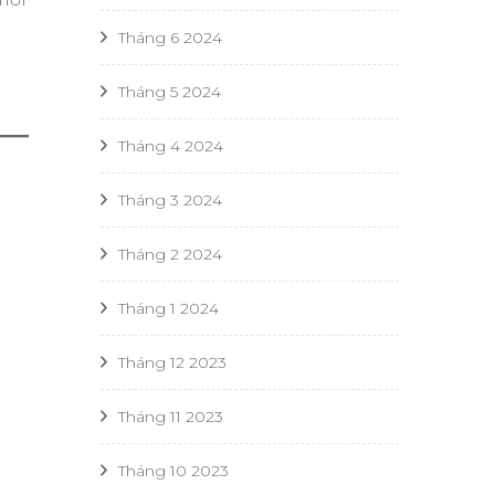
Tháng 6 2024
Tháng 5 2024
Tháng 4 2024
Tháng 3 2024
Tháng 2 2024
Tháng 1 2024
Tháng 12 2023
Tháng 11 2023
Tháng 10 2023