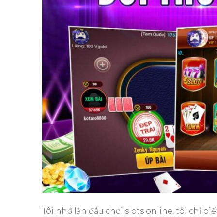
Tôi nhớ lần đầu chơi slots online, tôi chỉ bi