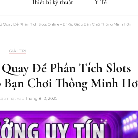
Thiết bị kỹ thuật
Y Tế
ử Quay Để Phân Tích Slots Online – Bí Kíp Giúp Bạn Chơi Thông Minh Hơn
GIẢI TRÍ
 Quay Để Phân Tích Slots
úp Bạn Chơi Thông Minh H
cập nhật vào
Tháng 8 10, 2025