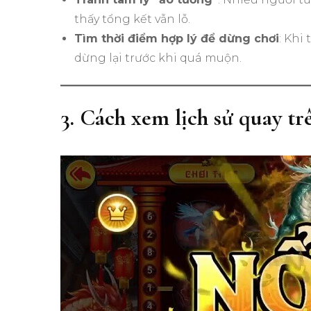
thấy tổng kết vẫn lỗ.
Tìm thời điểm hợp lý để dừng chơi
: Khi
dừng lại trước khi quá muộn.
3. Cách xem lịch sử quay trê