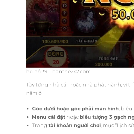
hũ nổ 39 – banthe247.com
Tùy từng nhà cái hoặc nhà phát hành, vị tr
nằm ở:
Góc dưới hoặc góc phải màn hình
, biể
Menu cài đặt
hoặc
biểu tượng 3 gạch n
Trong
tài khoản người chơi
, mục “Lịch s