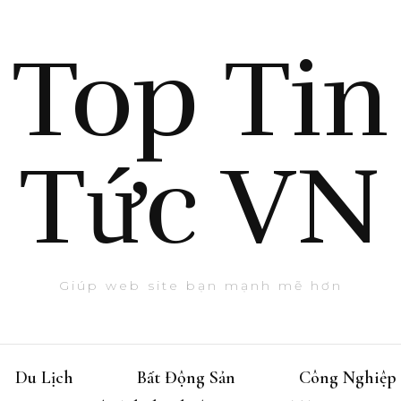
Top Tin
Tức VN
Giúp web site bạn mạnh mẽ hơn
Du Lịch
Bất Động Sản
Công Nghiệp