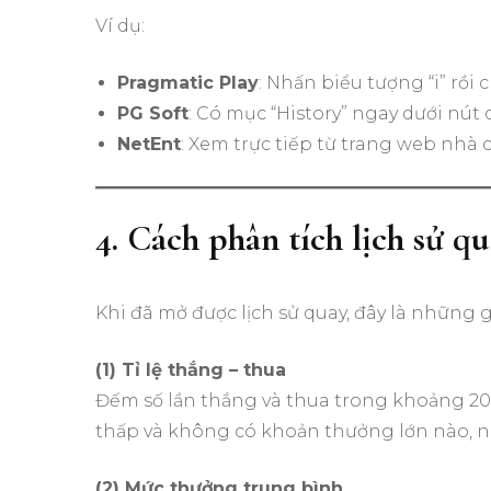
Ví dụ:
Pragmatic Play
: Nhấn biểu tượng “i” rồi 
PG Soft
: Có mục “History” ngay dưới nút c
NetEnt
: Xem trực tiếp từ trang web nhà c
4. Cách phân tích lịch sử q
Khi đã mở được lịch sử quay, đây là những g
(1) Tỉ lệ thắng – thua
Đếm số lần thắng và thua trong khoảng 20 – 
thấp và không có khoản thưởng lớn nào, n
(2) Mức thưởng trung bình