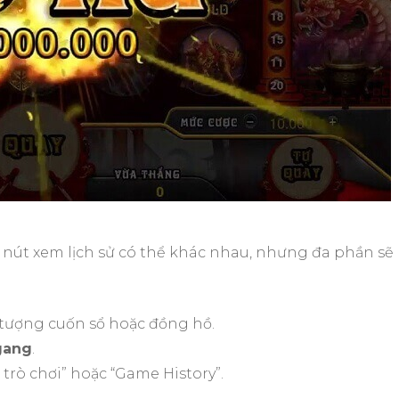
í nút xem lịch sử có thể khác nhau, nhưng đa phần sẽ
u tượng cuốn sổ hoặc đồng hồ.
gang
.
ử trò chơi” hoặc “Game History”.