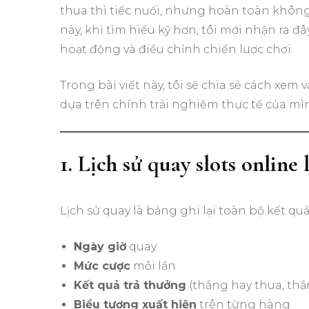
thua thì tiếc nuối, nhưng hoàn toàn khôn
này, khi tìm hiểu kỹ hơn, tôi mới nhận ra đâ
hoạt động và điều chỉnh chiến lược chơi.
Trong bài viết này, tôi sẽ chia sẻ cách xem 
dựa trên chính trải nghiệm thực tế của mì
1. Lịch sử quay slots online l
Lịch sử quay là bảng ghi lại toàn bộ kết q
Ngày giờ
quay
Mức cược
mỗi lần
Kết quả trả thưởng
(thắng hay thua, th
Biểu tượng xuất hiện
trên từng hàng