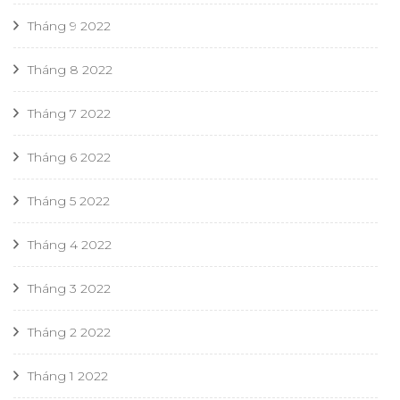
Tháng 9 2022
Tháng 8 2022
Tháng 7 2022
Tháng 6 2022
Tháng 5 2022
Tháng 4 2022
Tháng 3 2022
Tháng 2 2022
Tháng 1 2022