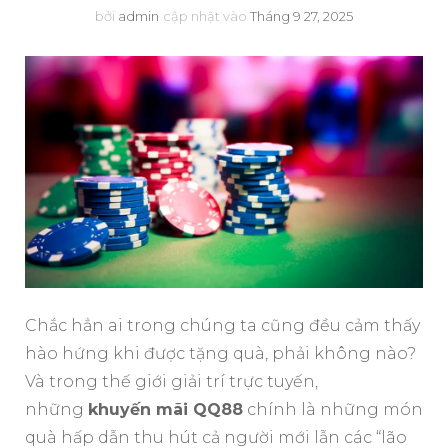
bởi
admin
cập nhật vào
Tháng 9 27, 2025
Chắc hẳn ai trong chúng ta cũng đều cảm thấy
hào hứng khi được tặng quà, phải không nào?
Và trong thế giới giải trí trực tuyến,
những
khuyến mãi QQ88
chính là những món
quà hấp dẫn thu hút cả người mới lẫn các “lão