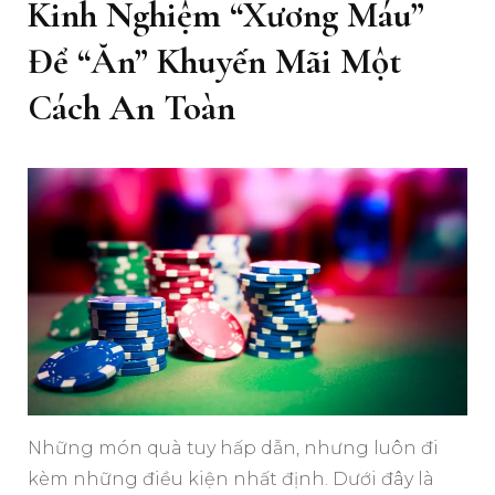
Kinh Nghiệm “Xương Máu”
Để “Ăn” Khuyến Mãi Một
Cách An Toàn
Những món quà tuy hấp dẫn, nhưng luôn đi
kèm những điều kiện nhất định. Dưới đây là