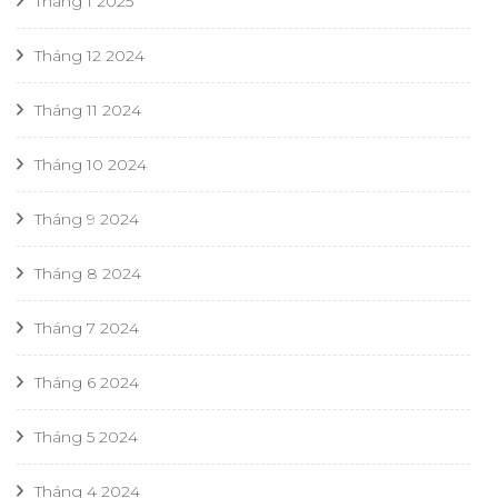
Tháng 1 2025
Tháng 12 2024
Tháng 11 2024
Tháng 10 2024
Tháng 9 2024
Tháng 8 2024
Tháng 7 2024
Tháng 6 2024
Tháng 5 2024
Tháng 4 2024