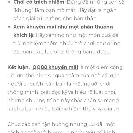
Chơi có trách nhiệm:
Đừng để những con số
“khủng” làm bạn mờ mắt. Hãy đặt ra ngân
sách giải trí rõ ràng cho bản thân.
Xem khuyến mãi như một phần thưởng
khích lệ:
Hãy xem nó như một món quà để
trải nghiệm thêm nhiều trò chơi, chứ đừng
đặt nặng áp lực phải thắng bằng được.
Kết luận,
QQ88
khuyến mãi
là một điểm cộng
rất lớn, thể hiện sự quan tâm của nhà cái đến
người chơi. Chỉ cần bạn là một người chơi
thông minh, biết đọc kỹ và hiểu rõ luật chơi,
những chương trình này chắc chắn sẽ mang
lại cho bạn nhiều trải nghiệm thú vị và giá trị.
Chúc các bạn tận hưởng những ưu đãi một
cách an toàn và hiệu quả nhất! Nếu có kinh