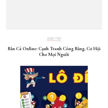
GIẢI TRÍ
Bắn Cá Online: Cạnh Tranh Công Bằng, Cơ Hội
Cho Mọi Người