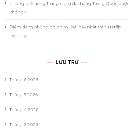
Không biết tiếng Trung có tự đặt hàng Trung Quốc được
không?
Điểm danh những bộ phim Thái hay nhất trên Netflix
hiện nay.
LƯU TRỮ
Tháng 6 2026
Tháng 5 2026
Tháng 4 2026
Tháng 2 2026