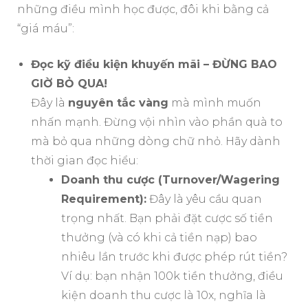
những điều mình học được, đôi khi bằng cả
“giá máu”:
Đọc kỹ điều kiện khuyến mãi – ĐỪNG BAO
GIỜ BỎ QUA!
Đây là
nguyên tắc vàng
mà mình muốn
nhấn mạnh. Đừng vội nhìn vào phần quà to
mà bỏ qua những dòng chữ nhỏ. Hãy dành
thời gian đọc hiểu:
Doanh thu cược (Turnover/Wagering
Requirement):
Đây là yêu cầu quan
trọng nhất. Bạn phải đặt cược số tiền
thưởng (và có khi cả tiền nạp) bao
nhiêu lần trước khi được phép rút tiền?
Ví dụ: bạn nhận 100k tiền thưởng, điều
kiện doanh thu cược là 10x, nghĩa là