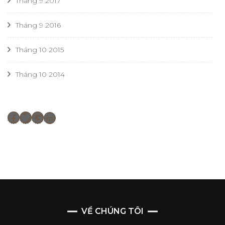
Tháng 9 2017
Tháng 9 2016
Tháng 10 2015
Tháng 10 2014
Facebook
Twitter
Google
LinkedIn
VỀ CHÚNG TÔI