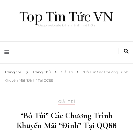
Top Tin Tức VN
Giúp web site bạn mạnh mẽ hơn
Trang chủ
Trang Chủ
Giải Trí
“Bỏ Túi” Các Chương Trình
Khuyến Mãi “Đinh” Tại QQ88
GIẢI TRÍ
“Bỏ Túi” Các Chương Trình
Khuyến Mãi “Đinh” Tại QQ88