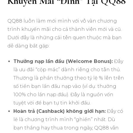
Khuyến Mãi “Đinh” Tại QQ88
QQ88 luôn làm mới mình với vô vàn chương
trình khuyến mãi cho cả thành viên mới và cũ.
Dưới đây là những cái tên quen thuộc mà bạn
dễ dàng bắt gặp:
Thưởng nạp lần đầu (Welcome Bonus):
Đây
là ưu đãi “cộp mác” dành riêng cho tân thủ.
Thường là phần thưởng theo tỷ lệ % lên trên
số tiền bạn lần đầu nạp vào (ví dụ: thưởng
100% cho lần nạp đầu). Đây là nguồn vốn
tuyệt vời để bạn tự tin khởi đầu.
Hoàn trả (Cashback) không giới hạn:
Đây có
lẽ là chương trình mình “ghiền” nhất. Dù
bạn thắng hay thua trong ngày, QQ88 vẫn