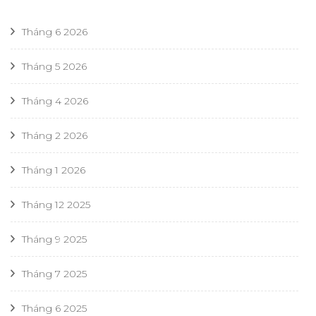
Tháng 6 2026
Tháng 5 2026
Tháng 4 2026
Tháng 2 2026
Tháng 1 2026
Tháng 12 2025
Tháng 9 2025
Tháng 7 2025
Tháng 6 2025