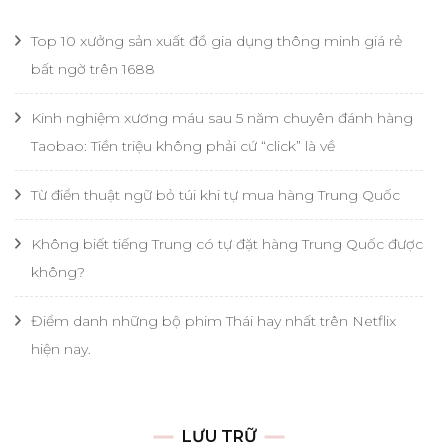
Top 10 xưởng sản xuất đồ gia dụng thông minh giá rẻ
bất ngờ trên 1688
Kinh nghiệm xương máu sau 5 năm chuyên đánh hàng
Taobao: Tiền triệu không phải cứ “click” là về
Từ điển thuật ngữ bỏ túi khi tự mua hàng Trung Quốc
Không biết tiếng Trung có tự đặt hàng Trung Quốc được
không?
Điểm danh những bộ phim Thái hay nhất trên Netflix
hiện nay.
LƯU TRỮ