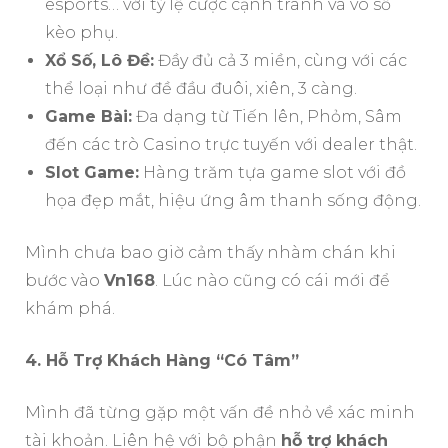
esports… với tỷ lệ cược cạnh tranh và vô số
kèo phụ.
Xổ Số, Lô Đề:
Đầy đủ cả 3 miền, cùng với các
thể loại như đề đầu đuôi, xiên, 3 càng.
Game Bài:
Đa dạng từ Tiến lên, Phỏm, Sâm
đến các trò Casino trực tuyến với dealer thật.
Slot Game:
Hàng trăm tựa game slot với đồ
họa đẹp mắt, hiệu ứng âm thanh sống động.
Mình chưa bao giờ cảm thấy nhàm chán khi
bước vào
Vn168
. Lúc nào cũng có cái mới để
khám phá.
4. Hỗ Trợ Khách Hàng “Có Tâm”
Mình đã từng gặp một vấn đề nhỏ về xác minh
tài khoản. Liên hệ với bộ phận
hỗ trợ khách