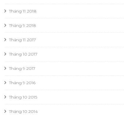
Tháng 11 2018
Tháng 9 2018
Tháng 11 2017
Tháng 10 2017
Tháng 9 2017
Tháng 9 2016
Tháng 10 2015
Tháng 10 2014