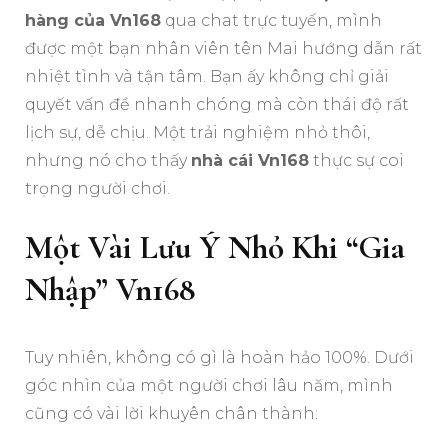
hàng của Vn168
qua chat trực tuyến, mình
được một bạn nhân viên tên Mai hướng dẫn rất
nhiệt tình và tận tâm. Bạn ấy không chỉ giải
quyết vấn đề nhanh chóng mà còn thái độ rất
lịch sự, dễ chịu. Một trải nghiệm nhỏ thôi,
nhưng nó cho thấy
nhà cái Vn168
thực sự coi
trọng người chơi.
Một Vài Lưu Ý Nhỏ Khi “Gia
Nhập” Vn168
Tuy nhiên, không có gì là hoàn hảo 100%. Dưới
góc nhìn của một người chơi lâu năm, mình
cũng có vài lời khuyên chân thành: