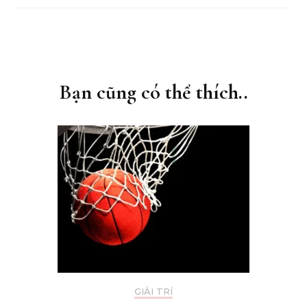
Điều
hướng
bài
Bạn cũng có thể thích..
viết
GIẢI TRÍ