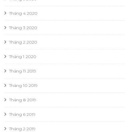
Tháng 4 2020
Tháng 3 2020
Tháng 2 2020
Tháng 1 2020
Tháng 11 2019
Tháng 10 2019
Tháng 8 2019
Tháng 6 2019
Tháng 2 2019