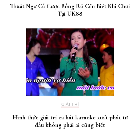
Thuật Ngữ Cá Cược Bóng Rổ Cần Biết Khi Chơi
Tại UK88
GIẢI TRÍ
Hình thức giải trí ca hát karaoke xuất phát từ
đâu không phải ai cũng biết