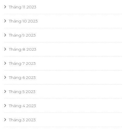
Tháng 11 2023
Tháng 10 2023
Tháng 9 2023
Tháng 8 2023
Tháng 7 2023
Tháng 6 2023
Tháng 5 2023
Tháng 4 2023
Tháng 3 2023