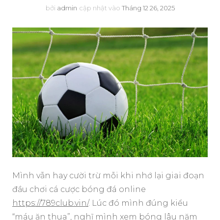
bởi
admin
cập nhật vào
Tháng 12 26, 2025
Mình vẫn hay cười trừ mỗi khi nhớ lại giai đoạn
đầu chơi cá cược bóng đá online
https://789club.vin/
. Lúc đó mình đúng kiểu
“máu ăn thua”, nghĩ mình xem bóng lâu năm