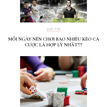
GIẢI TRÍ
MỖI NGÀY NÊN CHƠI BAO NHIÊU KÈO CÁ
CƯỢC LÀ HỢP LÝ NHẤT???