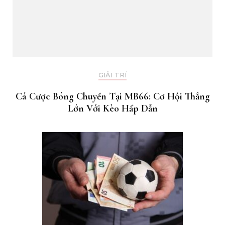
GIẢI TRÍ
Cá Cược Bóng Chuyền Tại MB66: Cơ Hội Thắng
Lớn Với Kèo Hấp Dẫn