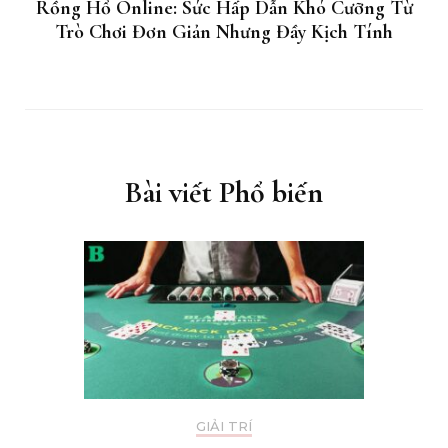
Rồng Hổ Online: Sức Hấp Dẫn Khó Cưỡng Từ
Trò Chơi Đơn Giản Nhưng Đầy Kịch Tính
Bài viết Phổ biến
GIẢI TRÍ