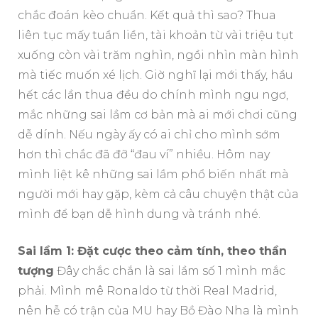
chắc đoán kèo chuẩn. Kết quả thì sao? Thua
liên tục mấy tuần liền, tài khoản từ vài triệu tụt
xuống còn vài trăm nghìn, ngồi nhìn màn hình
mà tiếc muốn xé lịch. Giờ nghĩ lại mới thấy, hầu
hết các lần thua đều do chính mình ngu ngơ,
mắc những sai lầm cơ bản mà ai mới chơi cũng
dễ dính. Nếu ngày ấy có ai chỉ cho mình sớm
hơn thì chắc đã đỡ “đau ví” nhiều. Hôm nay
mình liệt kê những sai lầm phổ biến nhất mà
người mới hay gặp, kèm cả câu chuyện thật của
mình để bạn dễ hình dung và tránh nhé.
Sai lầm 1: Đặt cược theo cảm tính, theo thần
tượng
Đây chắc chắn là sai lầm số 1 mình mắc
phải. Mình mê Ronaldo từ thời Real Madrid,
nên hễ có trận của MU hay Bồ Đào Nha là mình