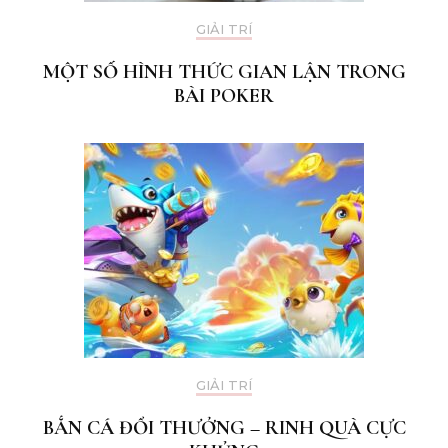
GIẢI TRÍ
MỘT SỐ HÌNH THỨC GIAN LẬN TRONG
BÀI POKER
GIẢI TRÍ
BẮN CÁ ĐỔI THƯỞNG – RINH QUÀ CỰC