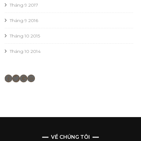
Tháng 9 2017
Tháng 9 2016
Tháng 10 2015
Tháng 10 2014
Facebook
Twitter
Google
LinkedIn
VỀ CHÚNG TÔI