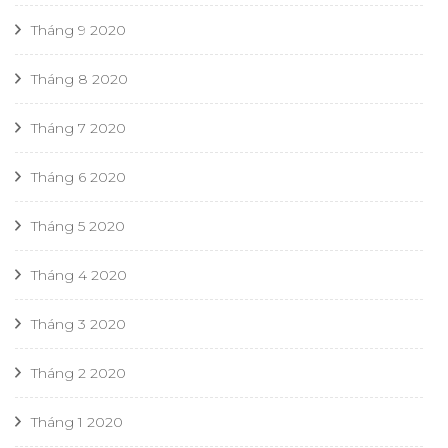
Tháng 9 2020
Tháng 8 2020
Tháng 7 2020
Tháng 6 2020
Tháng 5 2020
Tháng 4 2020
Tháng 3 2020
Tháng 2 2020
Tháng 1 2020