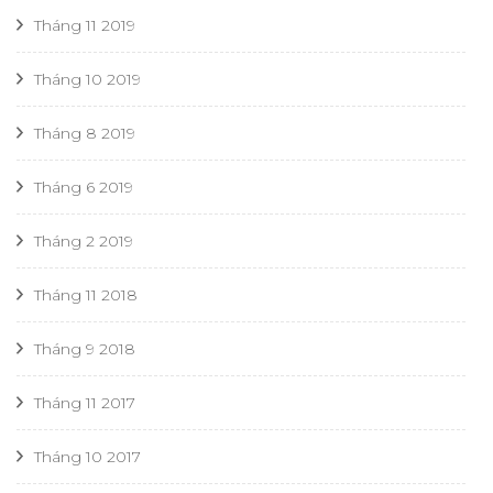
Tháng 11 2019
Tháng 10 2019
Tháng 8 2019
Tháng 6 2019
Tháng 2 2019
Tháng 11 2018
Tháng 9 2018
Tháng 11 2017
Tháng 10 2017