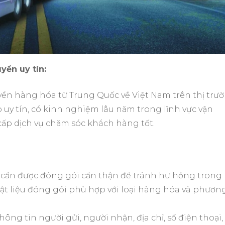
yển uy tín:
yển hàng hóa từ Trung Quốc về Việt Nam trên thị trườ
 uy tín, có kinh nghiệm lâu năm trong lĩnh vực vận
cấp dịch vụ chăm sóc khách hàng tốt.
cần được đóng gói cẩn thận để tránh hư hỏng trong
ật liệu đóng gói phù hợp với loại hàng hóa và phươn
hông tin người gửi, người nhận, địa chỉ, số điện thoại,