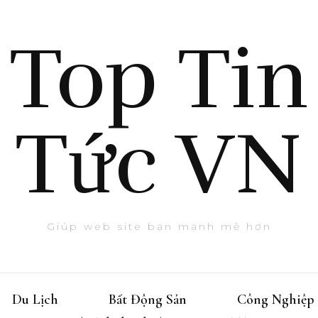
Top Tin
Tức VN
Giúp web site bạn mạnh mẽ hơn
Du Lịch
Bất Động Sản
Công Nghiệp