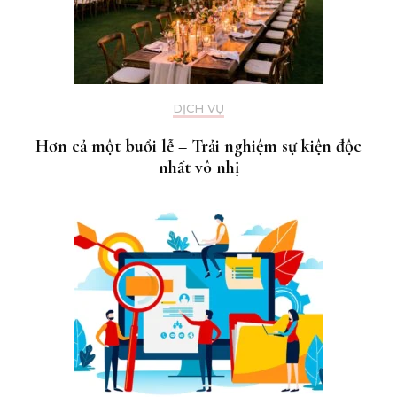
DỊCH VỤ
Hơn cả một buổi lễ – Trải nghiệm sự kiện độc
nhất vô nhị