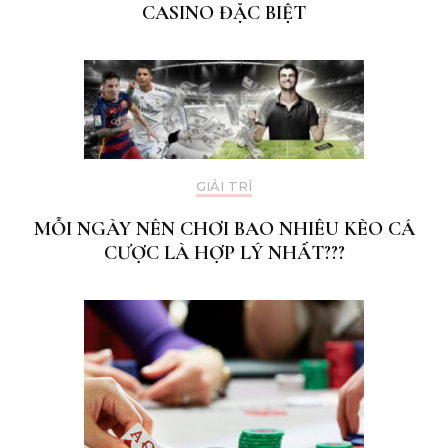
CASINO ĐẶC BIỆT
GIẢI TRÍ
MỖI NGÀY NÊN CHƠI BAO NHIÊU KÈO CÁ
CƯỢC LÀ HỢP LÝ NHẤT???