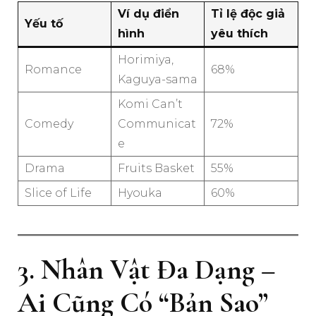
Ví dụ điển
Tỉ lệ độc giả
Yếu tố
hình
yêu thích
Horimiya,
Romance
68%
Kaguya-sama
Komi Can’t
Comedy
Communicat
72%
e
Drama
Fruits Basket
55%
Slice of Life
Hyouka
60%
3. Nhân Vật Đa Dạng –
Ai Cũng Có “Bản Sao”