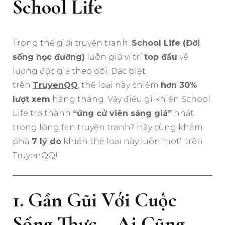
School Life
Trong thế giới truyện tranh,
School Life (Đời
sống học đường)
luôn giữ vị trí
top đầu
về
lượng độc giả theo dõi. Đặc biệt
trên
TruyenQQ
, thể loại này chiếm
hơn 30%
lượt xem
hàng tháng. Vậy điều gì khiến School
Life trở thành
“ứng cử viên sáng giá”
nhất
trong lòng fan truyện tranh? Hãy cùng khám
phá
7 lý do
khiến thể loại này luôn “hot” trên
TruyenQQ!
1. Gần Gũi Với Cuộc
Sống Thực – Ai Cũng