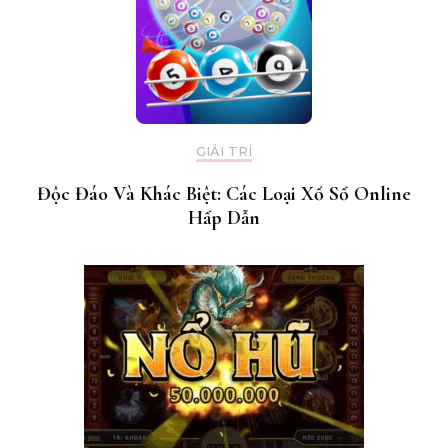
GIẢI TRÍ
Độc Đáo Và Khác Biệt: Các Loại Xổ Số Online
Hấp Dẫn