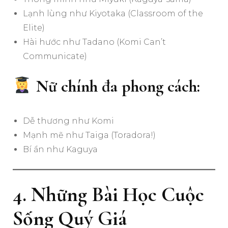
Lạnh lùng như Kiyotaka (Classroom of the
Elite)
Hài hước như Tadano (Komi Can’t
Communicate)
Nữ chính đa phong cách:
Dễ thương như Komi
Mạnh mẽ như Taiga (Toradora!)
Bí ẩn như Kaguya
4. Những Bài Học Cuộc
Sống Quý Giá