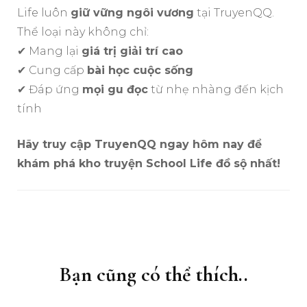
Life luôn
giữ vững ngôi vương
tại TruyenQQ.
Thể loại này không chỉ:
✔ Mang lại
giá trị giải trí cao
✔ Cung cấp
bài học cuộc sống
✔ Đáp ứng
mọi gu đọc
từ nhẹ nhàng đến kịch
tính
Hãy truy cập TruyenQQ ngay hôm nay để
khám phá kho truyện School Life đồ sộ nhất!
Điều
hướng
bài
Bạn cũng có thể thích..
viết