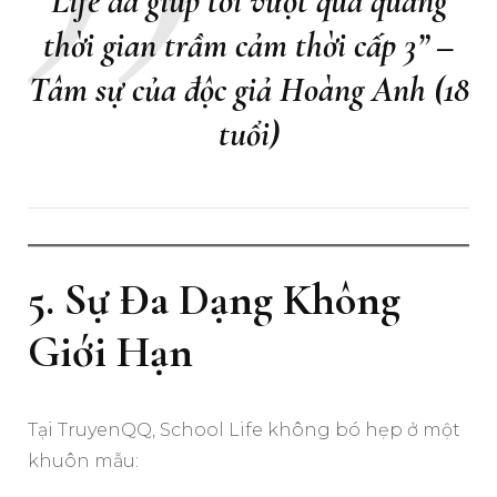
Life đã giúp tôi vượt qua quãng
thời gian trầm cảm thời cấp 3”
–
Tâm sự của độc giả Hoàng Anh (18
tuổi)
5. Sự Đa Dạng Không
Giới Hạn
Tại TruyenQQ, School Life không bó hẹp ở một
khuôn mẫu: