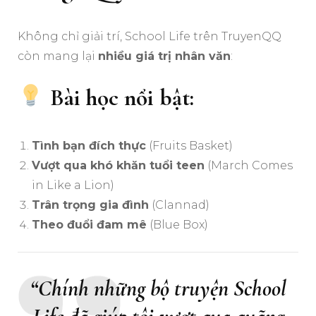
Không chỉ giải trí, School Life trên TruyenQQ
còn mang lại
nhiều giá trị nhân văn
:
Bài học nổi bật:
Tình bạn đích thực
(Fruits Basket)
Vượt qua khó khăn tuổi teen
(March Comes
in Like a Lion)
Trân trọng gia đình
(Clannad)
Theo đuổi đam mê
(Blue Box)
“Chính những bộ truyện School