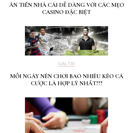
ĂN TIỀN NHÀ CÁI DỄ DÀNG VỚI CÁC MẸO
CASINO ĐẶC BIỆT
GIẢI TRÍ
MỖI NGÀY NÊN CHƠI BAO NHIÊU KÈO CÁ
CƯỢC LÀ HỢP LÝ NHẤT???