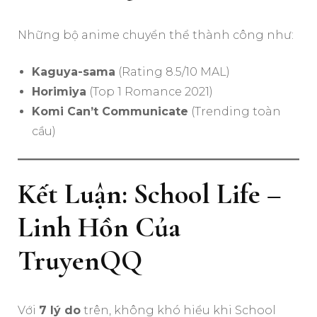
Những bộ anime chuyển thể thành công như:
Kaguya-sama
(Rating 8.5/10 MAL)
Horimiya
(Top 1 Romance 2021)
Komi Can’t Communicate
(Trending toàn
cầu)
Kết Luận: School Life –
Linh Hồn Của
TruyenQQ
Với
7 lý do
trên, không khó hiểu khi School