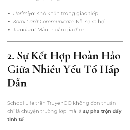
Horimiya
: Khó khăn trong giao tiếp
Komi Can’t Communicate
: Nỗi sợ xã hội
Toradora!
: Mâu thuẫn gia đình
2. Sự Kết Hợp Hoàn Hảo
Giữa Nhiều Yếu Tố Hấp
Dẫn
School Life trên TruyenQQ không đơn thuần
chỉ là chuyện trường lớp, mà là
sự pha trộn đầy
tinh tế
: