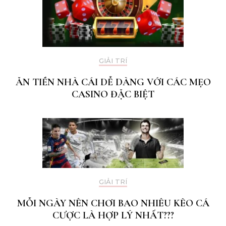
GIẢI TRÍ
ĂN TIỀN NHÀ CÁI DỄ DÀNG VỚI CÁC MẸO
CASINO ĐẶC BIỆT
GIẢI TRÍ
MỖI NGÀY NÊN CHƠI BAO NHIÊU KÈO CÁ
CƯỢC LÀ HỢP LÝ NHẤT???