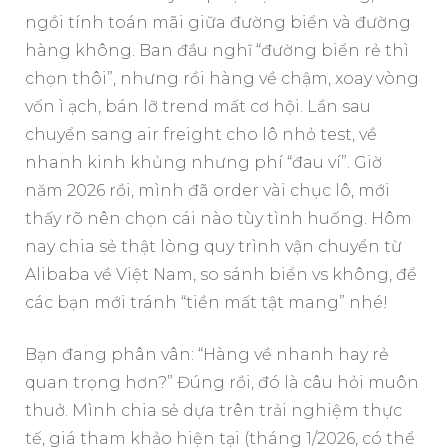
ngồi tính toán mãi giữa đường biển và đường
hàng không. Ban đầu nghĩ “đường biển rẻ thì
chọn thôi”, nhưng rồi hàng về chậm, xoay vòng
vốn ì ạch, bán lỡ trend mất cơ hội. Lần sau
chuyển sang air freight cho lô nhỏ test, về
nhanh kinh khủng nhưng phí “đau ví”. Giờ
năm 2026 rồi, mình đã order vài chục lô, mới
thấy rõ nên chọn cái nào tùy tình huống. Hôm
nay chia sẻ thật lòng quy trình vận chuyển từ
Alibaba về Việt Nam, so sánh biển vs không, để
các bạn mới tránh “tiền mất tật mang” nhé!
Bạn đang phân vân: “Hàng về nhanh hay rẻ
quan trọng hơn?” Đúng rồi, đó là câu hỏi muôn
thuở. Mình chia sẻ dựa trên trải nghiệm thực
tế, giá tham khảo hiện tại (tháng 1/2026, có thể