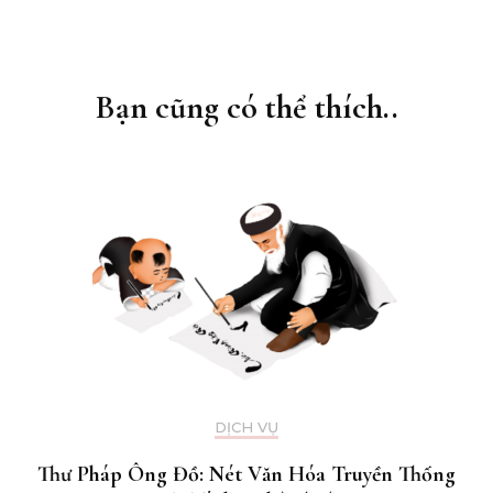
Điều
hướng
bài
Bạn cũng có thể thích..
viết
DỊCH VỤ
Thư Pháp Ông Đồ: Nét Văn Hóa Truyền Thống