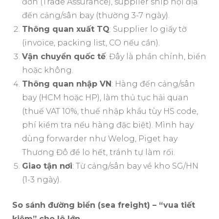
đơn (Trade Assurance), supplier ship nội địa
đến cảng/sân bay (thường 3-7 ngày).
Thông quan xuất TQ
: Supplier lo giấy tờ
(invoice, packing list, CO nếu cần).
Vận chuyển quốc tế
: Đây là phần chính, biển
hoặc không.
Thông quan nhập VN
: Hàng đến cảng/sân
bay (HCM hoặc HP), làm thủ tục hải quan
(thuế VAT 10%, thuế nhập khẩu tùy HS code,
phí kiểm tra nếu hàng đặc biệt). Mình hay
dùng forwarder như Welog, Piget hay
Thương Đô để lo hết, tránh tự làm rối.
Giao tận nơi
: Từ cảng/sân bay về kho SG/HN
(1-3 ngày).
So sánh đường biển (sea freight) – “vua tiết
kiệm” cho lô lớn