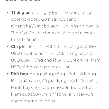
Thời gian
: 5-15 ngày (port-to-port), tổng
door-to-door 7-20 ngày tùy cảng
(Shanghai/Ningbo đến HCM nhanh hơn, 8-
13 ngày). Có khi chậm do tắc nghẽn cảng
hoặc thời tiết.
Chi phí
: Rẻ nhất! FCL 20ft khoảng 350-650
USD (HCM rẻ hơn HP), LCL (hàng lẻ) 5-10
USD/CBM. Tổng cho lô 5-10 CBM chỉ vài trăm
USD, rẻ hơn air gấp nhiều lần.
Phù hợp
: Hàng nặng, cồng kềnh, số lượng
lớn (quần áo sỉ, đồ gia dụng, nội thất nhỏ…).
Mình hay chọn biển cho đơn bulk, vì tiết
kiệm được 50-70% phí so với air, xoay vốn
chậm nhưng lời nhiều.