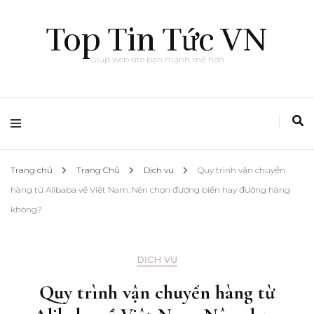
Top Tin Tức VN
Giúp web site bạn mạnh mẽ hơn
Trang chủ
Trang Chủ
Dịch vụ
Quy trình vận chuyển
hàng từ Alibaba về Việt Nam: Nên chọn đường biển hay đường hàng
không?
DỊCH VỤ
Quy trình vận chuyển hàng từ