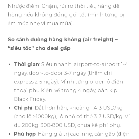
Nhược điểm: Chậm, rủi ro thời tiết, hàng dễ
hỏng nếu không đóng gói tốt (mình từng bị
ẩm mốc nhẹ vì mưa mùa).
So sánh đường hàng không (air freight) –
“siêu tốc” cho deal gấp
Thời gian
: Siêu nhanh, airport-to-airport 1-4
ngày, door-to-door 3-7 ngày (thậm chí
express 2-5 ngày). Mình từng order lô điện
thoại phụ kiện, về trong 4 ngày, bán kịp
Black Friday.
Chi phí
: Đắt hơn hẳn, khoảng 1.4-3 USD/kg
(cho lô >1000kg), lô nhỏ có thể 3-7 USD/kg. Ví
dụ 200kg: 300-800 USD, chưa kể phí phụ.
Phù hợp
: Hàng giá trị cao, nhẹ, cần gấp (điện