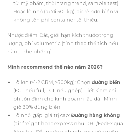
tử, mỹ phẩm, thời trang trend, sample test).
Hoặc lô nhỏ (dưới 500kg), air rẻ hơn biển vì
không tốn phí container tối thiểu.
Nhược điểm: Đắt, giới hạn kích thước/trọng
lượng, phí volumetric (tính theo thể tích nếu
hàng nhẹ phồng).
Mình recommend thế nào năm 2026?
Lô lớn (>1-2 CBM, >500kg): Chọn
đường biển
(FCL nếu full, LCL nếu ghép). Tiết kiệm chi
phí, ổn định cho kinh doanh lâu dài. Mình
giờ 80% dùng biển.
Lô nhỏ, gấp, giá trị cao:
Đường hàng không
(air freight hoặc express như DHL/FedEx qua
Alibaba). Đắt nhưng nhanh, xoay vòng vốn