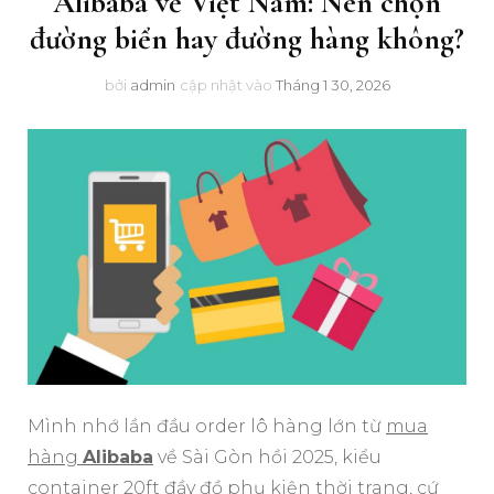
Alibaba về Việt Nam: Nên chọn
đường biển hay đường hàng không?
bởi
admin
cập nhật vào
Tháng 1 30, 2026
Mình nhớ lần đầu order lô hàng lớn từ
mua
hàng
Alibaba
về Sài Gòn hồi 2025, kiểu
container 20ft đầy đồ phụ kiện thời trang, cứ