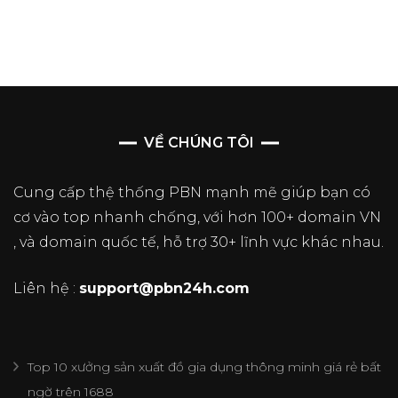
VỀ CHÚNG TÔI
Cung cấp thệ thống PBN mạnh mẽ giúp bạn có
cơ vào top nhanh chống, với hơn 100+ domain VN
, và domain quốc tế, hỗ trợ 30+ lĩnh vực khác nhau.
Liên hệ :
support@pbn24h.com
Top 10 xưởng sản xuất đồ gia dụng thông minh giá rẻ bất
ngờ trên 1688