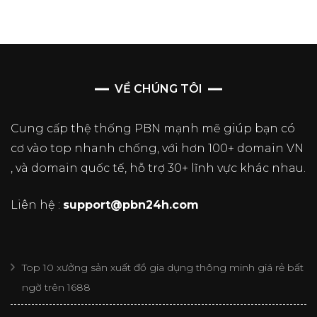
VỀ CHÚNG TÔI
Cung cấp thệ thống PBN mạnh mẽ giúp bạn có
cơ vào top nhanh chống, với hơn 100+ domain VN
, và domain quốc tế, hỗ trợ 30+ lĩnh vực khác nhau.
Liên hệ :
support@pbn24h.com
Top 10 xưởng sản xuất đồ gia dụng thông minh giá rẻ bất
ngờ trên 1688