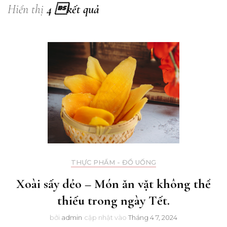
Hiển thị
4 kết quả
THỰC PHẨM - ĐỒ UỐNG
Xoài sấy dẻo – Món ăn vặt không thể
thiếu trong ngày Tết.
bởi
admin
cập nhật vào
Tháng 4 7, 2024