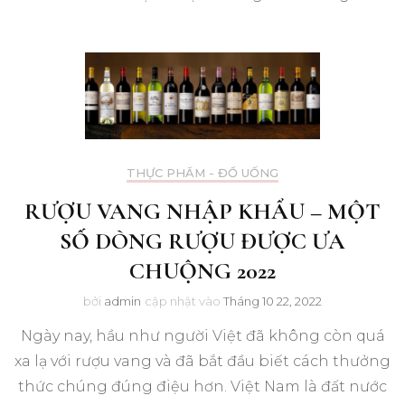
THỰC PHẨM - ĐỒ UỐNG
RƯỢU VANG NHẬP KHẨU – MỘT
SỐ DÒNG RƯỢU ĐƯỢC ƯA
CHUỘNG 2022
bởi
admin
cập nhật vào
Tháng 10 22, 2022
Ngày nay, hầu như người Việt đã không còn quá
xa lạ với rượu vang và đã bắt đầu biết cách thưởng
thức chúng đúng điệu hơn. Việt Nam là đất nước