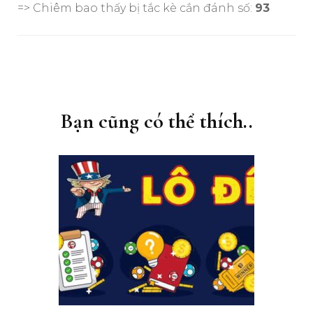
=> Chiêm bao thấy bị tắc kè cắn đánh số:
93
Điều
hướng
bài
Bạn cũng có thể thích..
viết