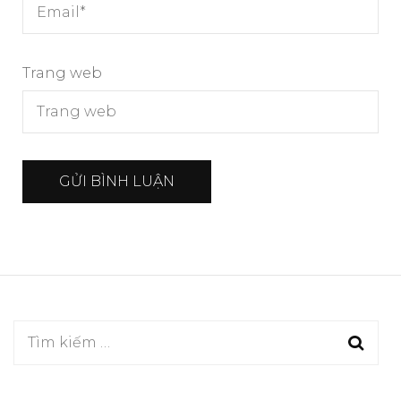
Trang web
Tìm
kiếm
cho: