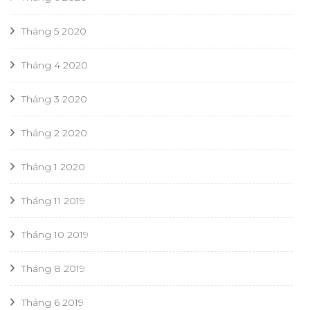
Tháng 5 2020
Tháng 4 2020
Tháng 3 2020
Tháng 2 2020
Tháng 1 2020
Tháng 11 2019
Tháng 10 2019
Tháng 8 2019
Tháng 6 2019