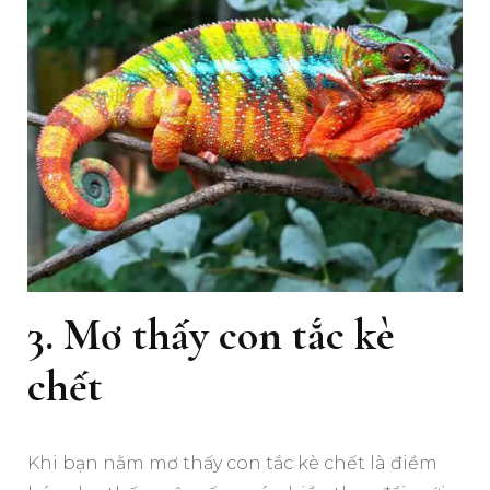
3.
Mơ thấy con tắc kè
chết
Khi bạn nằm mơ thấy con tắc kè chết là điềm