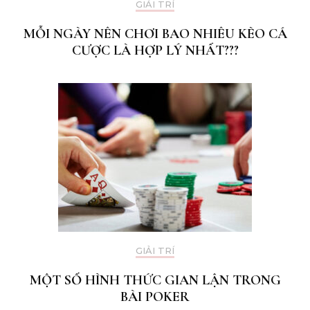
GIẢI TRÍ
MỖI NGÀY NÊN CHƠI BAO NHIÊU KÈO CÁ
CƯỢC LÀ HỢP LÝ NHẤT???
GIẢI TRÍ
MỘT SỐ HÌNH THỨC GIAN LẬN TRONG
BÀI POKER