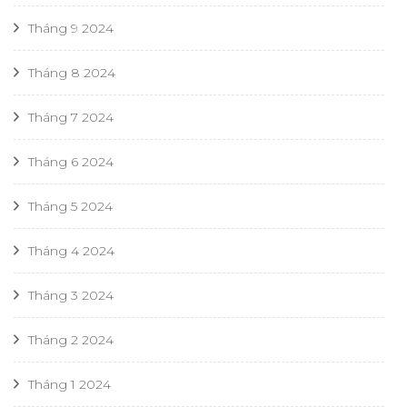
Tháng 9 2024
Tháng 8 2024
Tháng 7 2024
Tháng 6 2024
Tháng 5 2024
Tháng 4 2024
Tháng 3 2024
Tháng 2 2024
Tháng 1 2024