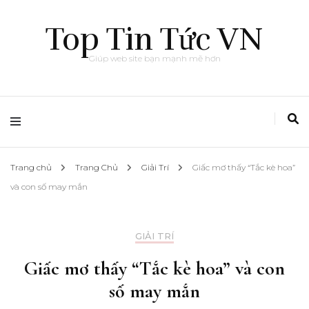
Top Tin Tức VN
Giúp web site bạn mạnh mẽ hơn
Trang chủ
Trang Chủ
Giải Trí
Giấc mơ thấy “Tắc kè hoa”
và con số may mắn
GIẢI TRÍ
Giấc mơ thấy “Tắc kè hoa” và con
số may mắn