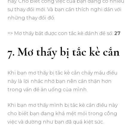
này. Cho biết công việc của bạn đang có nhiều
sự thay đổi mới. Và bạn cần thích nghi dần với
những thay đổi đó.
=> Mơ thấy bắt được con tắc kè đánh đề số:
27
7.
Mơ thấy bị tắc kè cắn
Khi bạn mơ thấy bị tắc kè cắn chảy máu điều
này là lời nhắc nhở bạn nên cẩn thận hơn
trong vấn đề ăn uống của mình.
Khi bạn mơ thấy mình bị tắc kè cắn điều này
cho biết bạn đang khá mệt mỏi trong công
việc và dường như bạn đã quá kiệt sức.