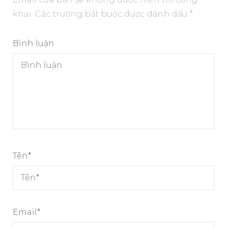
khai.
Các trường bắt buộc được đánh dấu
*
Bình luận
Tên
*
Email
*