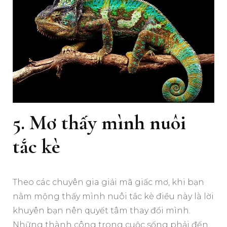
5.
Mơ thấy mình nuôi
tắc kè
Theo các chuyên gia giải mã giấc mơ, khi bạn
nằm mộng thấy mình nuôi tắc kè điều này là lời
khuyên bạn nên quyết tâm thay đổi mình.
Những thành công trong cuộc sống phải đến