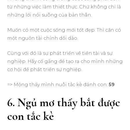
từ những việc làm thiết thực. Chứ không chỉ là
những lời nói suông của bản thân.
Muốn có một cuộc sống mới tốt đẹp. Thì cần có
một nguồn tài chính dồi dào.
Cùng với đó là sự phát triển về tiền tài và sự
nghiệp. Hãy cố gắng để tạo ra cho mình những
cơ hội để phát triển sự nghiệp.
=> Mộng thấy mình nuôi tắc kè đánh con:
59
6.
Ngủ mơ thấy bắt được
con tắc kè