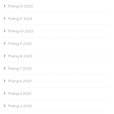
Tháng 12 2023
Tháng 11 2023
Tháng 10 2023
Tháng 9 2023
Tháng 8 2023
Tháng 7 2023
Tháng 6 2023
Tháng 5 2023
Tháng 4 2023