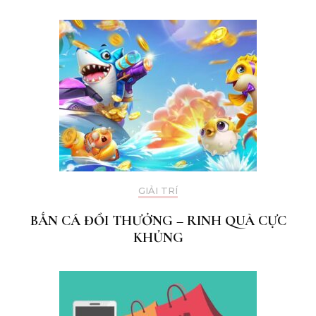
GIẢI TRÍ
BẮN CÁ ĐỔI THƯỞNG – RINH QUÀ CỰC
KHỦNG