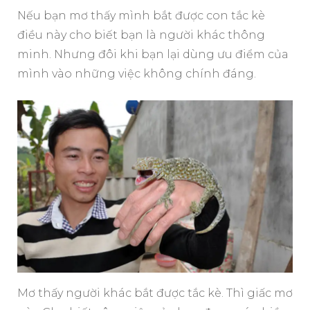
Nếu bạn mơ thấy mình bắt được con tắc kè
điều này cho biết bạn là người khác thông
minh. Nhưng đôi khi bạn lại dùng ưu điểm của
mình vào những việc không chính đáng.
Mơ thấy người khác bắt được tắc kè. Thì giấc mơ