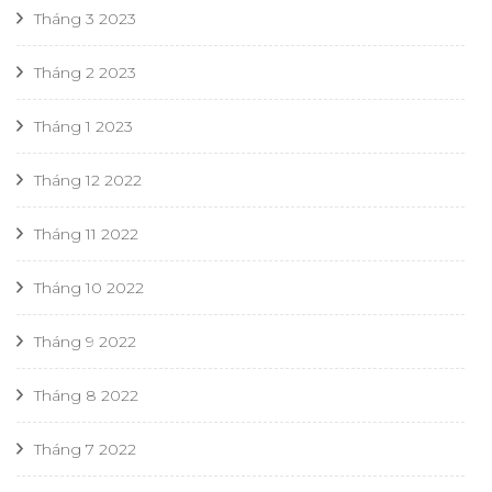
Tháng 3 2023
Tháng 2 2023
Tháng 1 2023
Tháng 12 2022
Tháng 11 2022
Tháng 10 2022
Tháng 9 2022
Tháng 8 2022
Tháng 7 2022