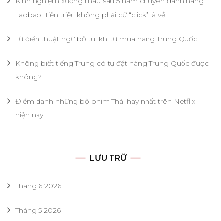
Kinh nghiệm xương máu sau 5 năm chuyên đánh hàng
Taobao: Tiền triệu không phải cứ “click” là về
Từ điển thuật ngữ bỏ túi khi tự mua hàng Trung Quốc
Không biết tiếng Trung có tự đặt hàng Trung Quốc được
không?
Điểm danh những bộ phim Thái hay nhất trên Netflix
hiện nay.
LƯU TRỮ
Tháng 6 2026
Tháng 5 2026