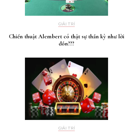
GIẢI TRÍ
Chiến thuật Alembert có thật sự thần kỳ như lời
đồn???
GIẢI TRÍ