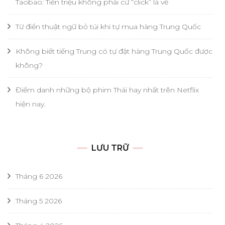
Taobao: Tiền triệu không phải cứ “click” là về
Từ điển thuật ngữ bỏ túi khi tự mua hàng Trung Quốc
Không biết tiếng Trung có tự đặt hàng Trung Quốc được
không?
Điểm danh những bộ phim Thái hay nhất trên Netflix
hiện nay.
LƯU TRỮ
Tháng 6 2026
Tháng 5 2026