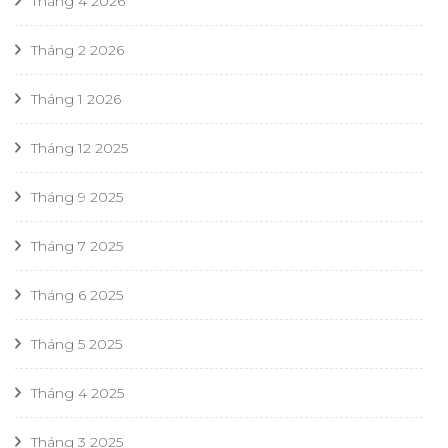
Tháng 4 2026
Tháng 2 2026
Tháng 1 2026
Tháng 12 2025
Tháng 9 2025
Tháng 7 2025
Tháng 6 2025
Tháng 5 2025
Tháng 4 2025
Tháng 3 2025