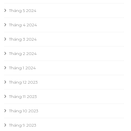
Tháng 5 2024
Tháng 4 2024
Tháng 3 2024
Tháng 2 2024
Tháng 1 2024
Tháng 12 2023
Tháng 11 2023
Tháng 10 2023
Tháng 9 2023