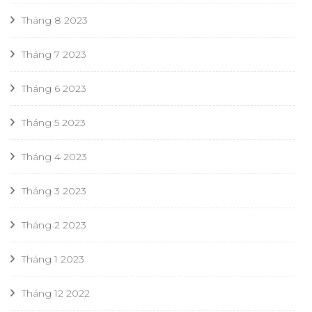
Tháng 8 2023
Tháng 7 2023
Tháng 6 2023
Tháng 5 2023
Tháng 4 2023
Tháng 3 2023
Tháng 2 2023
Tháng 1 2023
Tháng 12 2022