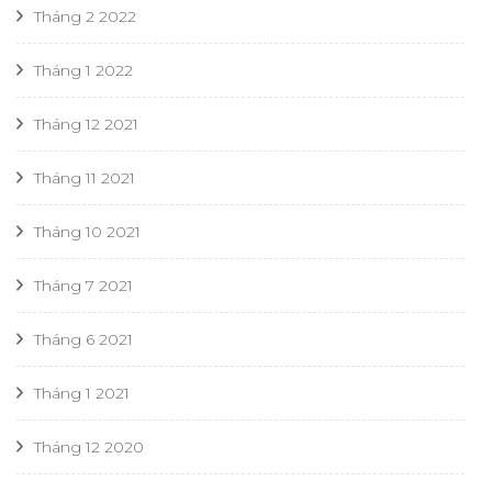
Tháng 2 2022
Tháng 1 2022
Tháng 12 2021
Tháng 11 2021
Tháng 10 2021
Tháng 7 2021
Tháng 6 2021
Tháng 1 2021
Tháng 12 2020