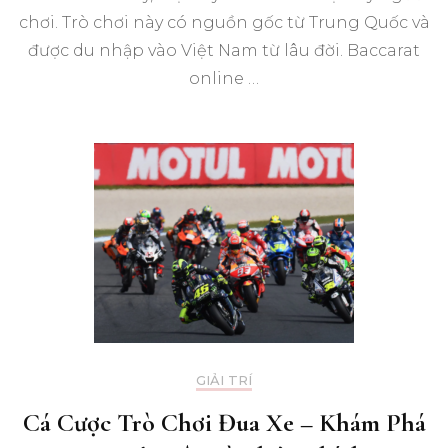
chơi. Trò chơi này có nguồn gốc từ Trung Quốc và
được du nhập vào Việt Nam từ lâu đời. Baccarat
online …
GIẢI TRÍ
Cá Cược Trò Chơi Đua Xe – Khám Phá