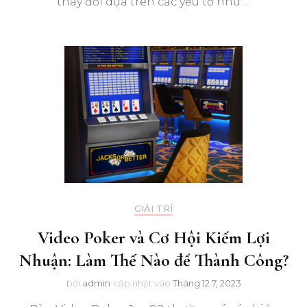
thay đổi dựa trên các yếu tố như …
GIẢI TRÍ
Video Poker và Cơ Hội Kiếm Lợi
Nhuận: Làm Thế Nào để Thành Công?
bởi
admin
cập nhật vào
Tháng 12 7, 2023