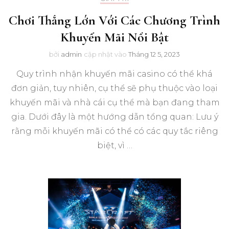
Chơi Thắng Lớn Với Các Chương Trình
Khuyến Mãi Nổi Bật
bởi
admin
cập nhật vào
Tháng 12 5, 2023
Quy trình nhận khuyến mãi casino có thể khá
đơn giản, tuy nhiên, cụ thể sẽ phụ thuộc vào loại
khuyến mãi và nhà cái cụ thể mà bạn đang tham
gia. Dưới đây là một hướng dẫn tổng quan: Lưu ý
rằng mỗi khuyến mãi có thể có các quy tắc riêng
biệt, vì …