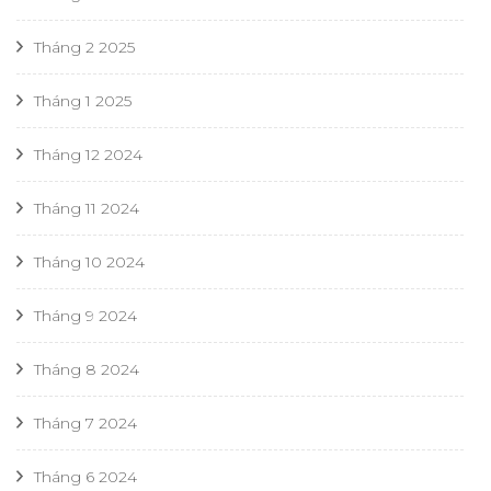
Tháng 2 2025
Tháng 1 2025
Tháng 12 2024
Tháng 11 2024
Tháng 10 2024
Tháng 9 2024
Tháng 8 2024
Tháng 7 2024
Tháng 6 2024